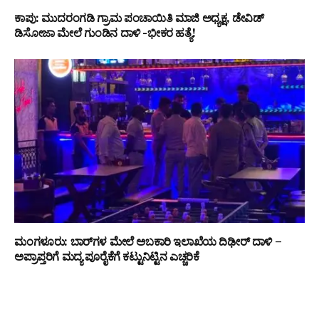
ಕಾಪು: ಮುದರಂಗಡಿ ಗ್ರಾಮ ಪಂಚಾಯಿತಿ ಮಾಜಿ ಅಧ್ಯಕ್ಷ, ಡೇವಿಡ್
ಡಿಸೋಜಾ ಮೇಲೆ ಗುಂಡಿನ ದಾಳಿ -ಭೀಕರ ಹತ್ಯೆ!
ಮಂಗಳೂರು: ಬಾರ್‌ಗಳ ಮೇಲೆ ಅಬಕಾರಿ ಇಲಾಖೆಯ ದಿಢೀರ್ ದಾಳಿ –
ಅಪ್ರಾಪ್ತರಿಗೆ ಮದ್ಯ ಪೂರೈಕೆಗೆ ಕಟ್ಟುನಿಟ್ಟಿನ ಎಚ್ಚರಿಕೆ