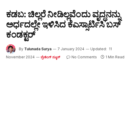
ಕಡಬ: ಚಿಲ್ಲರೆ ನೀಡಿಲ್ಲವೆಂದು ವೃದ್ಧನನ್ನು
ಅರ್ಧದಲ್ಲೇ ಇಳಿಸಿ‌ದ ಕೆಎಸ್ಸಾರ್ಟಿಸಿ ಬಸ್
ಕಂಡಕ್ಟರ್
By
Tulunada Surya
7 January 2024
Updated:
11
November 2024
No Comments
1 Min Read
ಬ್ರೇಕಿಂಗ್ ನ್ಯೂಸ್