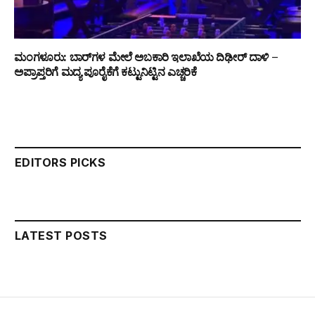
ಮಂಗಳೂರು: ಬಾರ್‌ಗಳ ಮೇಲೆ ಅಬಕಾರಿ ಇಲಾಖೆಯ ದಿಢೀರ್ ದಾಳಿ –
ಅಪ್ರಾಪ್ತರಿಗೆ ಮದ್ಯ ಪೂರೈಕೆಗೆ ಕಟ್ಟುನಿಟ್ಟಿನ ಎಚ್ಚರಿಕೆ
EDITORS PICKS
LATEST POSTS