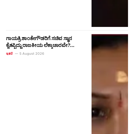
ಗಾಯತ್ರಿ ಶಾಂತೇಗೌಡರಿಗೆ ಸಚಿವ ಸ್ಥಾನ
ಕೈತಪ್ಪಿದ್ದು ರಾಜಕೀಯ ಲೆಕ್ಕಾಚಾರವೇ?
ಸಿದ್ದರಾಮಯ್ಯ ಸುತ್ತ ತಿರುಗುತ್ತಿರುವ ಚರ್ಚೆಗಳ
ಇತರೆ
5 August 2026
ವಿಶ್ಲೇಷಣೆ