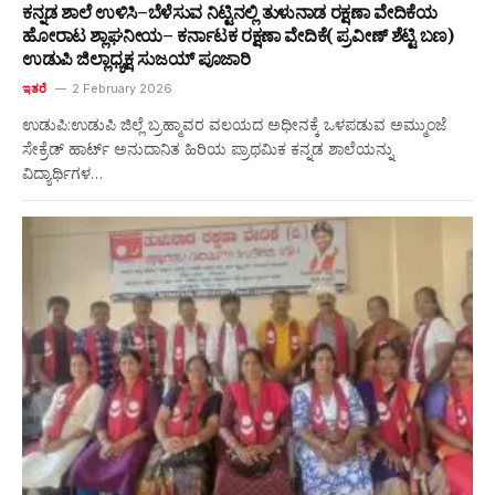
ಕನ್ನಡ ಶಾಲೆ ಉಳಿಸಿ–ಬೆಳೆಸುವ ನಿಟ್ಟಿನಲ್ಲಿ ತುಳುನಾಡ ರಕ್ಷಣಾ ವೇದಿಕೆಯ
ಹೋರಾಟ ಶ್ಲಾಘನೀಯ– ಕರ್ನಾಟಕ ರಕ್ಷಣಾ ವೇದಿಕೆ( ಪ್ರವೀಣ್ ಶೆಟ್ಟಿ ಬಣ)
ಉಡುಪಿ ಜಿಲ್ಲಾಧ್ಯಕ್ಷ ಸುಜಯ್ ಪೂಜಾರಿ
ಇತರೆ
2 February 2026
ಉಡುಪಿ:ಉಡುಪಿ ಜಿಲ್ಲೆ ಬ್ರಹ್ಮಾವರ ವಲಯದ ಅಧೀನಕ್ಕೆ ಒಳಪಡುವ ಅಮ್ಮುಂಜೆ
ಸೇಕ್ರೆಡ್ ಹಾರ್ಟ್ ಅನುದಾನಿತ ಹಿರಿಯ ಪ್ರಾಥಮಿಕ ಕನ್ನಡ ಶಾಲೆಯನ್ನು
ವಿದ್ಯಾರ್ಥಿಗಳ…