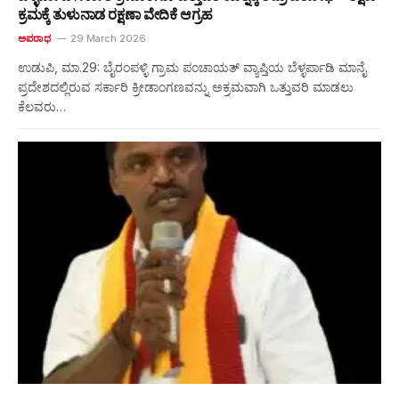
ಕ್ರಮಕ್ಕೆ ತುಳುನಾಡ ರಕ್ಷಣಾ ವೇದಿಕೆ ಆಗ್ರಹ
ಅಪರಾಧ
29 March 2026
ಉಡುಪಿ, ಮಾ.29: ಬೈರಂಪಳ್ಳಿ ಗ್ರಾಮ ಪಂಚಾಯತ್ ವ್ಯಾಪ್ತಿಯ ಬೆಳ್ಳರ್ಪಾಡಿ ಮಾನೈ
ಪ್ರದೇಶದಲ್ಲಿರುವ ಸರ್ಕಾರಿ ಕ್ರೀಡಾಂಗಣವನ್ನು ಅಕ್ರಮವಾಗಿ ಒತ್ತುವರಿ ಮಾಡಲು
ಕೆಲವರು…