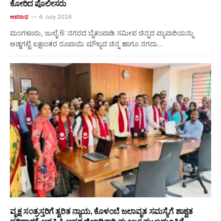
ಕೋರಿದ ಪೊಲೀಸರು
ಅಪರಾಧ
6 July 2026
ಮಂಗಳೂರು, ಜುಲೈ 6: ನಗರದ ಬೈಕಂಪಾಡಿ ಸಮೀಪ ಚಿನ್ನದ ವ್ಯಾಪಾರಿಯನ್ನು
ಅಡ್ಡಗಟ್ಟಿ ಲಕ್ಷಾಂತರ ರೂಪಾಯಿ ಮೌಲ್ಯದ ಚಿನ್ನ ಹಾಗೂ ನಗದು…
ವೃಕ್ಷ ಸಂತ್ರಸ್ತರಿಗೆ ತ್ವರಿತ ನ್ಯಾಯ, ಕೊಳಂಬೆ ಜಲಾವೃತ ಸಮಸ್ಯೆಗೆ ಶಾಶ್ವತ