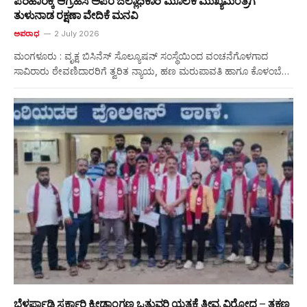
ಪರಿಹಾರಕ್ಕೆ ಆಗ್ರಹಿಸಿ ಅಪರ ಜಿಲ್ಲಾಧಿಕಾರಿ ಮೂಲಕ ಮುಖ್ಯಮಂತ್ರಿಗೆ
ತುಳುನಾಡ ರಕ್ಷಣಾ ವೇದಿಕೆ ಮನವಿ
ಅಪರಾಧ
2 July 2026
ಮಂಗಳೂರು : ವೃಕ್ಷ ಬಿಸಿನೆಸ್ ಸೊಲ್ಯೂಷನ್ ಸಂಸ್ಥೆಯಿಂದ ವಂಚನೆಗೊಳಗಾದ
ಸಾವಿರಾರು ಠೇವಣಿದಾರರಿಗೆ ತ್ವರಿತ ನ್ಯಾಯ, ಹಣ ಮರುಪಾವತಿ ಹಾಗೂ ಕೊಳಂಬೆ…
ಬೆಳ್ಳರ್ಪಾಡಿ ಸರ್ಕಾರಿ ಕ್ರೀಡಾಂಗಣ ಒತ್ತುವರಿ ಯತ್ನಕ್ಕೆ ತೀವ್ರ ವಿರೋಧ – ತಕ್ಷಣ