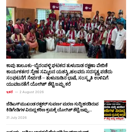
ಕಾಪು ತಾಲೂಕು–ಬೈರಂಪಳ್ಳಿ ಘಟಕದ ತುಳುನಾಡ ರಕ್ಷಣಾ ವೇದಿಕೆ
ಕಾರ್ಯಕರ್ತರ ಸ್ನೇಹ ಸಮ್ಮಿಲನ ಯಶಸ್ವಿ ,ಹಲವರು ಸದಸ್ಯತ್ವ ಪಡೆದು
ಸಂಘಟನೆಗೆ ಸೇರ್ಪಡೆ – ತುಳುನಾಡಿನ ಭಾಷೆ, ಸಂಸ್ಕೃತಿ ಉಳಿವಿಗೆ
ಯುವಜನತೆಗೆ ಯೋಗಿಶ್ ಶೆಟ್ಟಿ ಜಪ್ಪು ಕರೆ
ಇತರೆ
2 August 2026
ಜೆಡಿಎಸ್ ಮುಖಂಡ ರತ್ನಕರ್ ಸುವರ್ಣ ಮರಣ ಸುದ್ದಿ ಹರಡಿರುವ
ಕಿಡಿಗೇಡಿಗಳ ವಿರುದ್ಧ ಕಠಿಣ ಕ್ರಮಕ್ಕೆ ಯೋಗಿಶ್ ಶೆಟ್ಟಿ ಜಪ್ಪು
ಆಗ್ರಹ
31 July 2026