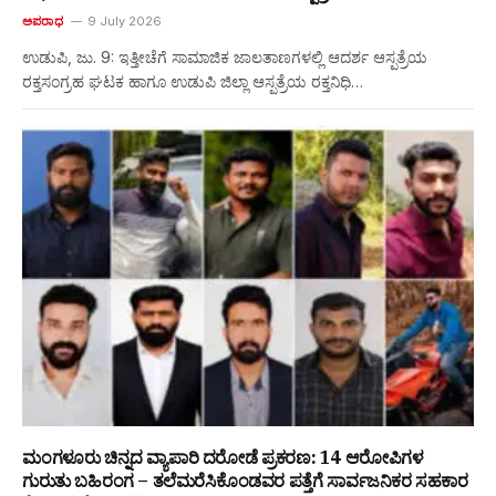
ಅಪರಾಧ
9 July 2026
ಉಡುಪಿ, ಜು. 9: ಇತ್ತೀಚೆಗೆ ಸಾಮಾಜಿಕ ಜಾಲತಾಣಗಳಲ್ಲಿ ಆದರ್ಶ ಆಸ್ಪತ್ರೆಯ
ರಕ್ತಸಂಗ್ರಹ ಘಟಕ ಹಾಗೂ ಉಡುಪಿ ಜಿಲ್ಲಾ ಆಸ್ಪತ್ರೆಯ ರಕ್ತನಿಧಿ…
ಮಂಗಳೂರು ಚಿನ್ನದ ವ್ಯಾಪಾರಿ ದರೋಡೆ ಪ್ರಕರಣ: 14 ಆರೋಪಿಗಳ
ಗುರುತು ಬಹಿರಂಗ – ತಲೆಮರೆಸಿಕೊಂಡವರ ಪತ್ತೆಗೆ ಸಾರ್ವಜನಿಕರ ಸಹಕಾರ