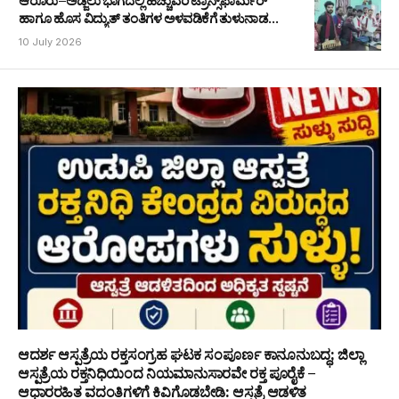
ಆರೂರು–ಅಡ್ಜಿಲು ಭಾಗದಲ್ಲಿ ಹೆಚ್ಚುವರಿ ಟ್ರಾನ್ಸ್‌ಫಾರ್ಮರ್
ಹಾಗೂ ಹೊಸ ವಿದ್ಯುತ್ ತಂತಿಗಳ ಅಳವಡಿಕೆಗೆ ತುಳುನಾಡ
ರಕ್ಷಣಾ ವೇದಿಕೆಯ ಮನವಿ
10 July 2026
ಆದರ್ಶ ಆಸ್ಪತ್ರೆಯ ರಕ್ತಸಂಗ್ರಹ ಘಟಕ ಸಂಪೂರ್ಣ ಕಾನೂನುಬದ್ಧ; ಜಿಲ್ಲಾ
ಆಸ್ಪತ್ರೆಯ ರಕ್ತನಿಧಿಯಿಂದ ನಿಯಮಾನುಸಾರವೇ ರಕ್ತ ಪೂರೈಕೆ –
ಆಧಾರರಹಿತ ವದಂತಿಗಳಿಗೆ ಕಿವಿಗೊಡಬೇಡಿ: ಆಸ್ಪತ್ರೆ ಆಡಳಿತ