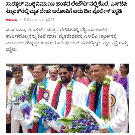
ಸುರತ್ಕಲ್‌ ಮುಕ್ಕ ನಿರ್ಮಾಣ ಹಂತದ ಲೇಜೌಟ್ ನಲ್ಲಿ ಕೊಲೆ, ಎಸ್‌ಟಿಪಿ
ಟ್ಯಾಂಕ್‌ನಲ್ಲಿ ಮೃತ ದೇಹ: ಆರೋಪಿಗೆ ಐದು ದಿನ ಪೊಲೀಸ್‌ ಕಸ್ಟಡಿ
ಅಪರಾಧ
5 September 2025
ಮಂಗಳೂರು, :ಸುರತ್ಕಲ್‌ನ ಮುಕ್ಕದ ಲೇಔಟ್‌ನಲ್ಲಿ ಪಶ್ಚಿಮ ಬಂಗಾಳದ
ಕಾರ್ಮಿಕನೊಬ್ಬನನ್ನು ಕೊಲೆ ಮಾಡಿ, ಮೃತದೇಹವನ್ನು ಎಸ್‌ಟಿಪಿ ಟ್ಯಾಂಕ್‌ನಲ್ಲಿ
ಮರೆಮಾಚಲಾಗಿದ್ದ ಪ್ರಕರಣದ ಆರೋಪಿ ಪೊಲೀಸ್ ವಶದಲ್ಲಿದ್ದಾರೆ. ಮೃತ ವ್ಯಕ್ತಿಯನ್ನು
ಪಶ್ಚಿಮ…