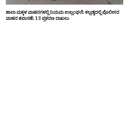
ಶಾಲಾ ಮಕ್ಕಳ ವಾಹನಗಳಲ್ಲಿ ನಿಯಮ ಉಲ್ಲಂಘನೆ: ಕಲ್ಲಡ್ಕದಲ್ಲಿ ಪೊಲೀಸರ
ವಾಹನ ತಪಾಸಣೆ; 13 ಪ್ರಕರಣ ದಾಖಲು
ಉಡುಪಿ : ಆಟಿಡೊಂಜಿ ದಿನ’ ಕಾರ್ಯಕ್ರಮಕ್ಕೆಮಾಜಿ ಸಚಿವ ಪ್ರಮೋದ್
ಮಧ್ವರಾಜ್ ಸೇರಿದಂತೆ ಹಲವು ಗಣ್ಯರಿಗೆ ಆಮಂತ್ರಣ