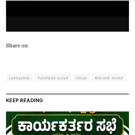
Share on:
Lokayukta
Tulunada surya
Udupi
ತುಳುನಾಡ ಸೂರ್ಯ
KEEP READING