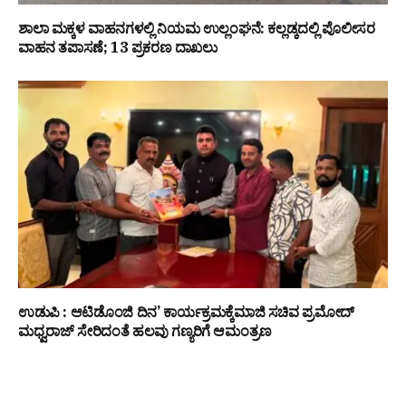
ಶಾಲಾ ಮಕ್ಕಳ ವಾಹನಗಳಲ್ಲಿ ನಿಯಮ ಉಲ್ಲಂಘನೆ: ಕಲ್ಲಡ್ಕದಲ್ಲಿ ಪೊಲೀಸರ
ವಾಹನ ತಪಾಸಣೆ; 13 ಪ್ರಕರಣ ದಾಖಲು
ಉಡುಪಿ : ಆಟಿಡೊಂಜಿ ದಿನ’ ಕಾರ್ಯಕ್ರಮಕ್ಕೆಮಾಜಿ ಸಚಿವ ಪ್ರಮೋದ್
ಮಧ್ವರಾಜ್ ಸೇರಿದಂತೆ ಹಲವು ಗಣ್ಯರಿಗೆ ಆಮಂತ್ರಣ