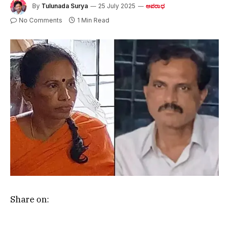
By
Tulunada Surya
25 July 2025
ಅಪರಾಧ
No Comments
1 Min Read
Share on: