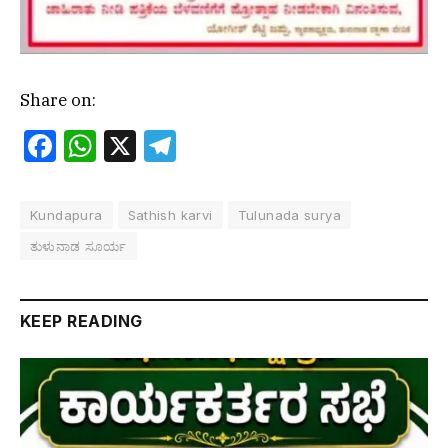
Share on:
Facebook
WhatsApp
X
Telegram
Kundapura
Sathish karvi
Tulunada surya
ತುಳುನಾಡ ಸೂರ್ಯ
KEEP READING