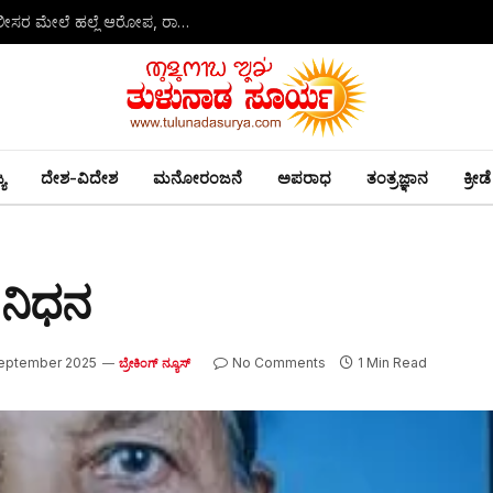
ಡೇವಿಡ್ ಡಿಸೋಜಾ ಕೊಲೆ ಪ್ರಕರಣ: ಆರೋಪಿಗೆ ಬಂಧನ – ಪೊಲೀಸರ ಮೇಲೆ ಹಲ್ಲೆ ಆರೋಪ, ರಾಜು ಕಾಲಿಗೆ ಗುಂಡು
ಯ
ದೇಶ-ವಿದೇಶ
ಮನೋರಂಜನೆ
ಅಪರಾಧ
ತಂತ್ರಜ್ಞಾನ
ಕ್ರೀಡೆ
ಾ ನಿಧನ
eptember 2025
No Comments
1 Min Read
ಬ್ರೇಕಿಂಗ್ ನ್ಯೂಸ್