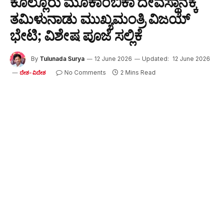
ಕೊಲ್ಲೂರು ಮೂಕಾಂಬಿಕಾ ದೇವಸ್ಥಾನಕ್ಕೆ
ತಮಿಳುನಾಡು ಮುಖ್ಯಮಂತ್ರಿ ವಿಜಯ್
ಭೇಟಿ; ವಿಶೇಷ ಪೂಜೆ ಸಲ್ಲಿಕೆ
By
Tulunada Surya
12 June 2026
Updated:
12 June 2026
No Comments
2 Mins Read
ದೇಶ-ವಿದೇಶ