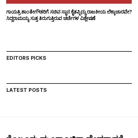
ಗಾಯತ್ರಿ ಶಾಂತೇಗೌಡರಿಗೆ ಸಚಿವ ಸ್ಥಾನ ಕೈತಪ್ಪಿದ್ದು ರಾಜಕೀಯ ಲೆಕ್ಕಾಚಾರವೇ?
ಸಿದ್ದರಾಮಯ್ಯ ಸುತ್ತ ತಿರುಗುತ್ತಿರುವ ಚರ್ಚೆಗಳ ವಿಶ್ಲೇಷಣೆ
EDITORS PICKS
LATEST POSTS