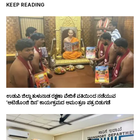
KEEP READING
ಉಡುಪಿ ಜಿಲ್ಲಾ ತುಳುನಾಡ ರಕ್ಷಣಾ ವೇದಿಕೆ ವತಿಯಿಂದ ನಡೆಯುವ
‘ಆಟಿಡೊಂಜಿ ದಿನ’ ಕಾರ್ಯಕ್ರಮದ ಆಮಂತ್ರಣ ಪತ್ರ ಬಿಡುಗಡೆ