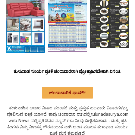
ತುಳುನಾಡ ಸೂರ್ಯ ಪ್ರತಿಕೆ ಚಂದಾದಾರರಾಗಿ ಪ್ರೋತ್ಸಾಹಿಸಬೇಕಾಗಿ ವಿನಂತಿ.
ಚಂದಾದಾರಿಕೆ ಫಾರ್ಮ್
ತುಳುನಾಡಿನ ಅಚಾರ ವಿಚಾರ ಪರಂಪರೆ ಮತ್ತು ಪ್ರಸ್ತುತ ಹಲವಾರು ವಿಚಾರಗಳನ್ನು
ಪ್ರಕಟಿಸುವ ಪತ್ರಿಕೆ ಯಾಗಿದೆ. ತಾವು ಚಂದಾದಾರ ರಾಗಿದಲ್ಲಿ tulunadasurya.com
web News ನಲ್ಲಿ ಪ್ರತಿ ದಿನದ ನ್ಯೂಸ್ ಗಳು ನೀವು ವೀಕ್ಷಿಸಬಹುದು . ಮತ್ತು ಪ್ರತಿ
ತಿಂಗಳು ನಿಮ್ಮ ವಿಳಾಸಕ್ಕೆ ಗೌರವಯುತ ವಾಗಿ ಅಂಚೆ ಮೂಲಕ ತುಳುನಾಡ ಸೂರ್ಯ
ಪ್ರತಿಕೆ ಮನೆ ತಲುಪುತ್ತದೆ.