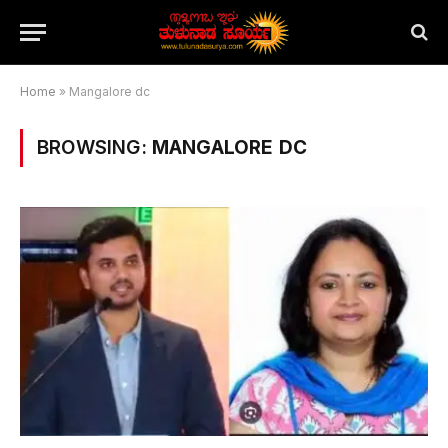
Home
»
Mangalore dc
BROWSING:
MANGALORE DC