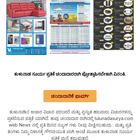
ತುಳುನಾಡ ಸೂರ್ಯ ಪ್ರತಿಕೆ ಚಂದಾದಾರರಾಗಿ ಪ್ರೋತ್ಸಾಹಿಸಬೇಕಾಗಿ ವಿನಂತಿ.
ಚಂದಾದಾರಿಕೆ ಫಾರ್ಮ್
ತುಳುನಾಡಿನ ಅಚಾರ ವಿಚಾರ ಪರಂಪರೆ ಮತ್ತು ಪ್ರಸ್ತುತ ಹಲವಾರು ವಿಚಾರಗಳನ್ನು
ಪ್ರಕಟಿಸುವ ಪತ್ರಿಕೆ ಯಾಗಿದೆ. ತಾವು ಚಂದಾದಾರ ರಾಗಿದಲ್ಲಿ tulunadasurya.com
web News ನಲ್ಲಿ ಪ್ರತಿ ದಿನದ ನ್ಯೂಸ್ ಗಳು ನೀವು ವೀಕ್ಷಿಸಬಹುದು . ಮತ್ತು ಪ್ರತಿ
ತಿಂಗಳು ನಿಮ್ಮ ವಿಳಾಸಕ್ಕೆ ಗೌರವಯುತ ವಾಗಿ ಅಂಚೆ ಮೂಲಕ ತುಳುನಾಡ ಸೂರ್ಯ
ಪ್ರತಿಕೆ ಮನೆ ತಲುಪುತ್ತದೆ.