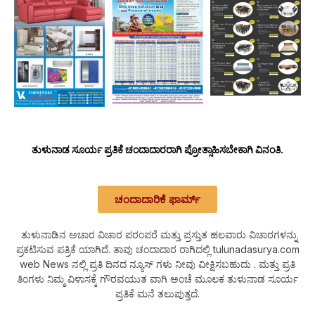
ತುಳುನಾಡ ಸೂರ್ಯ ಪ್ರತಿಕೆ ಚಂದಾದಾರರಾಗಿ ಪ್ರೋತ್ಸಾಹಿಸಬೇಕಾಗಿ ವಿನಂತಿ.
ಚಂದಾದಾರಿಕೆ ಫಾರ್ಮ್
ತುಳುನಾಡಿನ ಅಚಾರ ವಿಚಾರ ಪರಂಪರೆ ಮತ್ತು ಪ್ರಸ್ತುತ ಹಲವಾರು ವಿಚಾರಗಳನ್ನು
ಪ್ರಕಟಿಸುವ ಪತ್ರಿಕೆ ಯಾಗಿದೆ. ತಾವು ಚಂದಾದಾರ ರಾಗಿದಲ್ಲಿ tulunadasurya.com
web News ನಲ್ಲಿ ಪ್ರತಿ ದಿನದ ನ್ಯೂಸ್ ಗಳು ನೀವು ವೀಕ್ಷಿಸಬಹುದು . ಮತ್ತು ಪ್ರತಿ
ತಿಂಗಳು ನಿಮ್ಮ ವಿಳಾಸಕ್ಕೆ ಗೌರವಯುತ ವಾಗಿ ಅಂಚೆ ಮೂಲಕ ತುಳುನಾಡ ಸೂರ್ಯ
ಪ್ರತಿಕೆ ಮನೆ ತಲುಪುತ್ತದೆ.