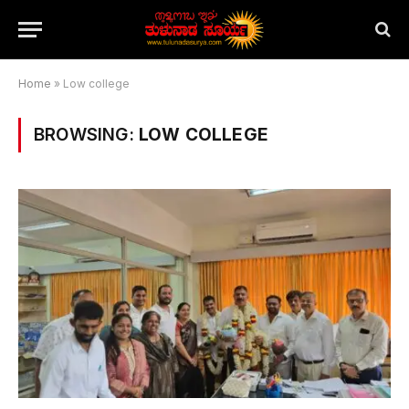
Home
»
Low college
BROWSING:
LOW COLLEGE