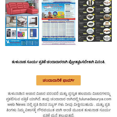
ತುಳುನಾಡ ಸೂರ್ಯ ಪ್ರತಿಕೆ ಚಂದಾದಾರರಾಗಿ ಪ್ರೋತ್ಸಾಹಿಸಬೇಕಾಗಿ ವಿನಂತಿ.
ಚಂದಾದಾರಿಕೆ ಫಾರ್ಮ್
ತುಳುನಾಡಿನ ಅಚಾರ ವಿಚಾರ ಪರಂಪರೆ ಮತ್ತು ಪ್ರಸ್ತುತ ಹಲವಾರು ವಿಚಾರಗಳನ್ನು
ಪ್ರಕಟಿಸುವ ಪತ್ರಿಕೆ ಯಾಗಿದೆ. ತಾವು ಚಂದಾದಾರ ರಾಗಿದಲ್ಲಿ tulunadasurya.com
web News ನಲ್ಲಿ ಪ್ರತಿ ದಿನದ ನ್ಯೂಸ್ ಗಳು ನೀವು ವೀಕ್ಷಿಸಬಹುದು . ಮತ್ತು ಪ್ರತಿ
ತಿಂಗಳು ನಿಮ್ಮ ವಿಳಾಸಕ್ಕೆ ಗೌರವಯುತ ವಾಗಿ ಅಂಚೆ ಮೂಲಕ ತುಳುನಾಡ ಸೂರ್ಯ
ಪ್ರತಿಕೆ ಮನೆ ತಲುಪುತ್ತದೆ.