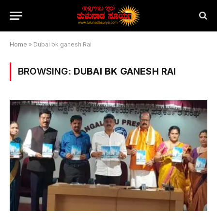
Home
»
Dubai bk ganesh Rai
BROWSING:
DUBAI BK GANESH RAI