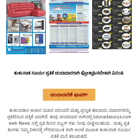
ತುಳುನಾಡ ಸೂರ್ಯ ಪ್ರತಿಕೆ ಚಂದಾದಾರರಾಗಿ ಪ್ರೋತ್ಸಾಹಿಸಬೇಕಾಗಿ ವಿನಂತಿ.
ಚಂದಾದಾರಿಕೆ ಫಾರ್ಮ್
ತುಳುನಾಡಿನ ಅಚಾರ ವಿಚಾರ ಪರಂಪರೆ ಮತ್ತು ಪ್ರಸ್ತುತ ಹಲವಾರು ವಿಚಾರಗಳನ್ನು
ಪ್ರಕಟಿಸುವ ಪತ್ರಿಕೆ ಯಾಗಿದೆ. ತಾವು ಚಂದಾದಾರ ರಾಗಿದಲ್ಲಿ tulunadasurya.com
web News ನಲ್ಲಿ ಪ್ರತಿ ದಿನದ ನ್ಯೂಸ್ ಗಳು ನೀವು ವೀಕ್ಷಿಸಬಹುದು . ಮತ್ತು ಪ್ರತಿ
ತಿಂಗಳು ನಿಮ್ಮ ವಿಳಾಸಕ್ಕೆ ಗೌರವಯುತ ವಾಗಿ ಅಂಚೆ ಮೂಲಕ ತುಳುನಾಡ ಸೂರ್ಯ
ಪ್ರತಿಕೆ ಮನೆ ತಲುಪುತ್ತದೆ.