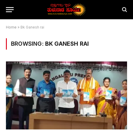
Home
»
Bk Ganesh rai
BROWSING:
BK GANESH RAI