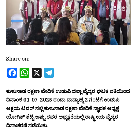
Share on:
Facebook
WhatsApp
X
Telegram
ತುಳುನಾಡ ರಕ್ಷಣಾ ವೇದಿಕೆ ಉಡುಪಿ ಜಿಲ್ಲಾ ವೈದ್ಯರ ಘಟಕ ವತಿಯಿಂದ
ದಿನಾಂಕ 01-07-2025 ರಂದು ಮದ್ಯಾಹ್ನ 2 ಗಂಟೆಗೆ ಉಡುಪಿ
ಅಕ್ಷಯ ಟವರ್ ನಲ್ಲಿ ತುಳುನಾಡ ರಕ್ಷಣಾ ವೇದಿಕೆ ಸ್ಥಾಪಕ ಅಧ್ಯಕ್ಷ
ಯೋಗಿಶ್ ಶೆಟ್ಟಿ ಜಪ್ಪು ರವರ ಅಧ್ಯಕ್ಷತೆಯಲ್ಲಿ ರಾಷ್ಟ್ರೀಯ ವೈದ್ಯರ
ದಿನಾಚರಣೆ ನಡೆಯಿತು
.