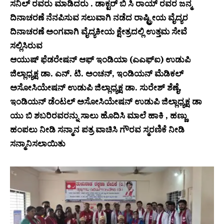
ಸನಿಲ್ ರವರು ಮಾಡಿದರು . ಡಾಕ್ಟರ್ ಬಿ ಸಿ ರಾಯ್ ರವರ ಜನ್ಮ
ದಿನಾಚರಣೆ ನೆನಪಿಸುವ ಸಲುವಾಗಿ ನಡೆದ ರಾಷ್ಟ್ರೀಯ ವೈದ್ಯರ
ದಿನಾಚರಣೆ ಅಂಗವಾಗಿ ವೈದ್ಯಕೀಯ ಕ್ಷೇತ್ರದಲ್ಲಿ ಉತ್ತಮ ಸೇವೆ
ಸಲ್ಲಿಸಿರುವ
ಆಯುಷ್ ಫೆಡರೇಷನ್ ಆಫ್ ಇಂಡಿಯಾ (ಎಎಫ್ಐ) ಉಡುಪಿ
ಜಿಲ್ಲಾಧ್ಯಕ್ಷ ಡಾ. ಎನ್. ಟಿ. ಅಂಚನ್, ಇಂಡಿಯನ್ ಮೆಡಿಕಲ್
ಅಸೋಸಿಯೇಷನ್ ಉಡುಪಿ ಜಿಲ್ಲಾಧ್ಯಕ್ಷ ಡಾ. ಸುರೇಶ್ ಶೆಣೈ,
ಇಂಡಿಯನ್ ಡೆಂಟಲ್ ಅಸೋಸಿಯೇಷನ್ ಉಡುಪಿ ಜಿಲ್ಲಾಧ್ಯಕ್ಷ ಡಾ
ಯು ಬಿ ಶಬರಿರವರನ್ನು ಸಾಲು ಹೊದಿಸಿ ಮಾಲೆ ಹಾಕಿ , ಹಣ್ಣು
ಹಂಪಲು ನೀಡಿ ಸನ್ಮಾನ ಪತ್ರ ವಾಚಿಸಿ ಗೌರವ ಸ್ಮರಣಿಕೆ ನೀಡಿ
ಸನ್ಮಾನಿಸಲಾಯಿತು