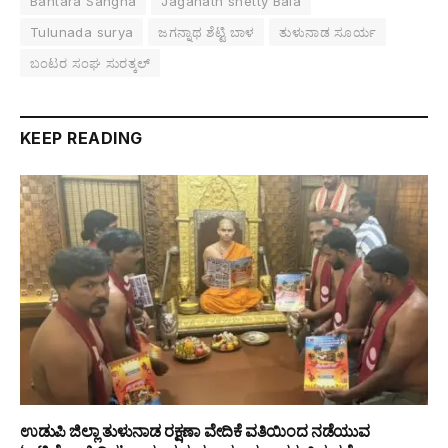
Bantara Sangha
Jaganath shetty Bala
Tulunada surya
ಜಗನ್ನಾಥ ಶೆಟ್ಟಿ ಬಾಳ
ತುಳುನಾಡ ಸೂರ್ಯ
ಬಂಟರ ಸಂಘ ಸುರತ್ಕಲ್
KEEP READING
ಉಡುಪಿ ಜಿಲ್ಲಾ ತುಳುನಾಡ ರಕ್ಷಣಾ ವೇದಿಕೆ ವತಿಯಿಂದ ನಡೆಯುವ