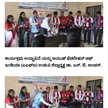
ಕಾರ್ಯಕ್ರಮ ಉದ್ಘಾಟನೆ ಯನ್ನು ಆಯುಷ್ ಫೆಡರೇಷನ್ ಆಫ್
ಇಂಡಿಯಾ (ಎಎಫ್ಐ) ಉಡುಪಿ ಜಿಲ್ಲಾಧ್ಯಕ್ಷ ಡಾ. ಎನ್. ಟಿ. ಅಂಚನ್.