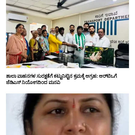
ಶಾಲಾ ವಾಹನಗಳ ಸುರಕ್ಷತೆಗೆ ಕಟ್ಟುನಿಟ್ಟಿನ ಕ್ರಮಕ್ಕೆ ಆಗ್ರಹ: ಆರ್‌ಟಿಒಗೆ
ಜೆಡಿಎಸ್ ನಿಯೋಗದಿಂದ ಮನವಿ