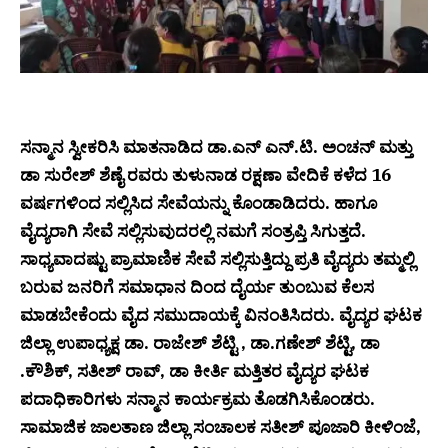
ಸನ್ಮಾನ ಸ್ವೀಕರಿಸಿ ಮಾತನಾಡಿದ ಡಾ.ಎನ್ ಎನ್.ಟಿ. ಅಂಚನ್ ಮತ್ತು
ಡಾ ಸುರೇಶ್ ಶೆಣೈ ರವರು ತುಳುನಾಡ ರಕ್ಷಣಾ ವೇದಿಕೆ ಕಳೆದ 16
ವರ್ಷಗಳಿಂದ ಸಲ್ಲಿಸಿದ ಸೇವೆಯನ್ನು ಕೊಂಡಾಡಿದರು. ಹಾಗೂ
ವೈದ್ಯರಾಗಿ ಸೇವೆ ಸಲ್ಲಿಸುವುದರಲ್ಲಿ ನಮಗೆ ಸಂತ್ರಪ್ತಿ ಸಿಗುತ್ತದೆ.
ಸಾಧ್ಯವಾದಷ್ಟು ಪ್ರಾಮಾಣಿಕ ಸೇವೆ ಸಲ್ಲಿಸುತ್ತಿದ್ದು ಪ್ರತಿ ವೈದ್ಯರು ತಮ್ಮಲ್ಲಿ
ಬರುವ ಜನರಿಗೆ ಸಮಾಧಾನ ದಿಂದ ದೈರ್ಯ ತುಂಬುವ ಕೆಲಸ
ಮಾಡಬೇಕೆಂದು ವೈದ ಸಮುದಾಯಕ್ಕೆ ವಿನಂತಿಸಿದರು. ವೈದ್ಯರ ಘಟಕ
ಜಿಲ್ಲಾ ಉಪಾಧ್ಯಕ್ಷ ಡಾ. ರಾಜೇಶ್ ಶೆಟ್ಟಿ , ಡಾ.ಗಣೇಶ್ ಶೆಟ್ಟಿ, ಡಾ
.ಕೌಶಿಕ್, ಸತೀಶ್ ರಾವ್, ಡಾ ಕೀರ್ತಿ ಮತ್ತಿತರ ವೈದ್ಯರ ಘಟಕ
ಪದಾಧಿಕಾರಿಗಳು ಸನ್ಮಾನ ಕಾರ್ಯಕ್ರಮ ತೊಡಗಿಸಿಕೊಂಡರು.
ಸಾಮಾಜಿಕ ಜಾಲತಾಣ ಜಿಲ್ಲಾ ಸಂಚಾಲಕ ಸತೀಶ್ ಪೂಜಾರಿ ಕೀಳಿಂಜೆ,