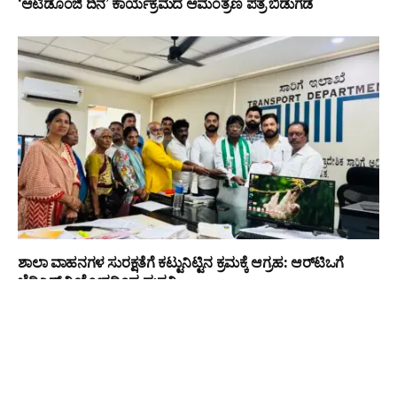
‘ಆಟಿಡೊಂಜಿ ದಿನ’ ಕಾರ್ಯಕ್ರಮದ ಆಮಂತ್ರಣ ಪತ್ರ ಬಿಡುಗಡೆ
ಶಾಲಾ ವಾಹನಗಳ ಸುರಕ್ಷತೆಗೆ ಕಟ್ಟುನಿಟ್ಟಿನ ಕ್ರಮಕ್ಕೆ ಆಗ್ರಹ: ಆರ್‌ಟಿಒಗೆ
ಜೆಡಿಎಸ್ ನಿಯೋಗದಿಂದ ಮನವಿ