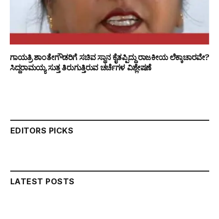
ಗಾಯತ್ರಿ ಶಾಂತೇಗೌಡರಿಗೆ ಸಚಿವ ಸ್ಥಾನ ಕೈತಪ್ಪಿದ್ದು ರಾಜಕೀಯ ಲೆಕ್ಕಾಚಾರವೇ?
ಸಿದ್ದರಾಮಯ್ಯ ಸುತ್ತ ತಿರುಗುತ್ತಿರುವ ಚರ್ಚೆಗಳ ವಿಶ್ಲೇಷಣೆ
EDITORS PICKS
LATEST POSTS