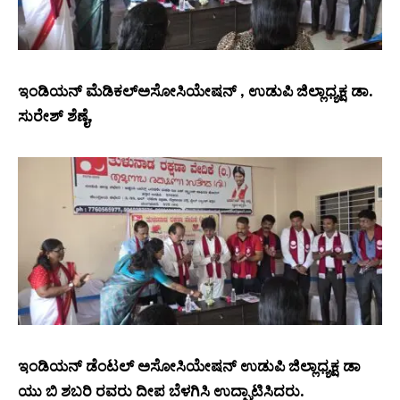
ಇಂಡಿಯನ್ ಮೆಡಿಕಲ್ಅಸೋಸಿಯೇಷನ್ , ಉಡುಪಿ ಜಿಲ್ಲಾಧ್ಯಕ್ಷ ಡಾ.
ಸುರೇಶ್ ಶೆಣೈ,
ಇಂಡಿಯನ್ ಡೆಂಟಲ್ ಅಸೋಸಿಯೇಷನ್ ಉಡುಪಿ ಜಿಲ್ಲಾಧ್ಯಕ್ಷ ಡಾ
ಯು ಬಿ ಶಬರಿ ರವರು ದೀಪ ಬೆಳಗಿಸಿ ಉದ್ಘಾಟಿಸಿದರು.