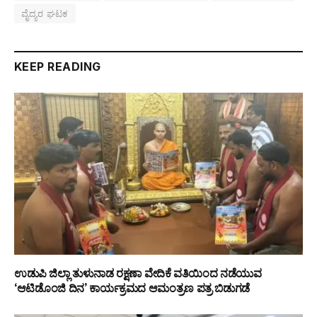
ವೈದ್ಯರ ಘಟಕ
KEEP READING
ಉಡುಪಿ ಜಿಲ್ಲಾ ತುಳುನಾಡ ರಕ್ಷಣಾ ವೇದಿಕೆ ವತಿಯಿಂದ ನಡೆಯುವ
‘ಆಟಿಡೊಂಜಿ ದಿನ’ ಕಾರ್ಯಕ್ರಮದ ಆಮಂತ್ರಣ ಪತ್ರ ಬಿಡುಗಡೆ