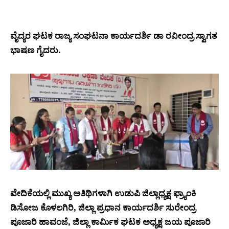
ವೈದ್ಯರ ಘಟಕ ರಾಜ್ಯ ಸಂಘಟನಾ ಕಾರ್ಯದರ್ಶಿ ಡಾ ರವೀಂದ್ರ ಸ್ವಾಗತ
ಭಾಷಣ ಗೈದರು.
ವೇದಿಕೆಯಲ್ಲಿ ಮುಖ್ಯ ಅತಿಥಿಗಳಾಗಿ ಉಡುಪಿ ಜಿಲ್ಲಾಧ್ಯಕ್ಷ ಫ್ರ್ಯಾಂಕಿ
ಡಿಸೋಜ ಕೊಳಲಗಿರಿ, ಜಿಲ್ಲಾ ಪ್ರಧಾನ ಕಾರ್ಯದರ್ಶಿ ಸುರೇಂದ್ರ
ಪೂಜಾರಿ ಹಾವಂಜೆ, ಜಿಲ್ಲಾ ಕಾರ್ಮಿಕ ಘಟಕ ಅಧ್ಯಕ್ಷ ಜಯ ಪೂಜಾರಿ