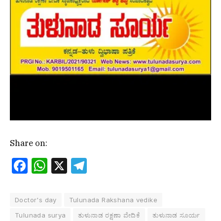
Share on:
Facebook
WhatsApp
X
Telegram
Doctor's day
Tulunada Rakshana vedike
Tulunada surya
ತುಳುನಾಡ ರಕ್ಷಣಾ ವೇದಿಕೆ
ತುಳುನಾಡ ಸೂರ್ಯ