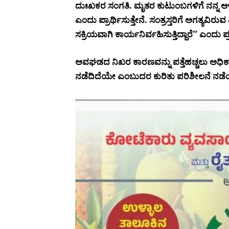
ದುಃಖಕರ ಸಂಗತಿ. ಮೃತರ ಕುಟುಂಬಗಳಿಗೆ ನನ್ನ
ಎಂದು ಪ್ರಾರ್ಥಿಸುತ್ತೇನೆ. ಸಂತ್ರಸ್ತರಿಗೆ ಅಗತ್ಯವಿರು
ಸಕ್ರಿಯವಾಗಿ ಕಾರ್ಯನಿರ್ವಹಿಸುತ್ತಿದ್ದಾರೆ” ಎಂದು ಪ್
ಅವಘಡದ ನಿಖರ ಕಾರಣವನ್ನು ಪತ್ತೆಹಚ್ಚಲು ಅಧಿಕಾರ
ನಡೆದಿದೆಯೇ ಎಂಬುದರ ಕುರಿತು ಪರಿಶೀಲನೆ ನಡೆಯು