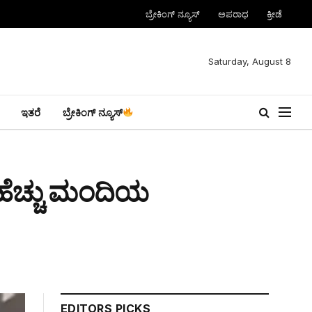
ಬ್ರೇಕಿಂಗ್ ನ್ಯೂಸ್
ಅಪರಾಧ
ಕ್ರೀಡೆ
Saturday, August 8
ಇತರೆ
ಬ್ರೇಕಿಂಗ್ ನ್ಯೂಸ್
ಹೆಚ್ಚು ಮಂದಿಯ
EDITORS PICKS