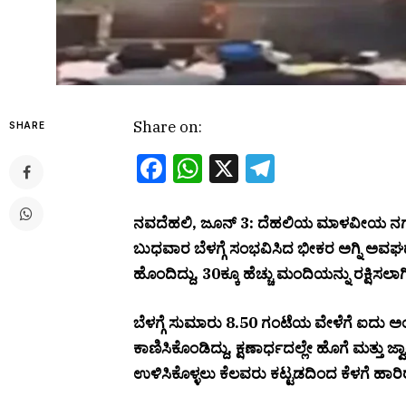
Share on:
SHARE
Facebook
WhatsApp
X
Telegram
ನವದೆಹಲಿ, ಜೂನ್ 3: ದೆಹಲಿಯ ಮಾಳವೀಯ ನಗರದ
ಬುಧವಾರ ಬೆಳಗ್ಗೆ ಸಂಭವಿಸಿದ ಭೀಕರ ಅಗ್ನಿ ಅವ
ಹೊಂದಿದ್ದು, 30ಕ್ಕೂ ಹೆಚ್ಚು ಮಂದಿಯನ್ನು ರಕ್ಷಿಸಲಾಗ
ಬೆಳಗ್ಗೆ ಸುಮಾರು 8.50 ಗಂಟೆಯ ವೇಳೆಗೆ ಐದು ಅಂತ
ಕಾಣಿಸಿಕೊಂಡಿದ್ದು, ಕ್ಷಣಾರ್ಧದಲ್ಲೇ ಹೊಗೆ ಮತ್ತು ಜ್
ಉಳಿಸಿಕೊಳ್ಳಲು ಕೆಲವರು ಕಟ್ಟಡದಿಂದ ಕೆಳಗೆ ಹ