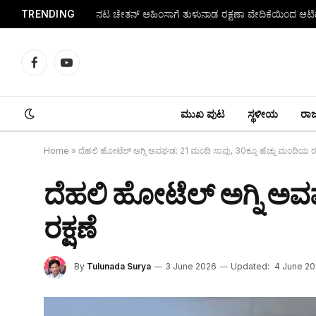
TRENDING
Facebook
YouTube
ಮುಖ ಪುಟ
ಸ್ಥಳೀಯ
ರಾಜ್
Home
»
ದೆಹಲಿ ಹೋಟೆಲ್ ಅಗ್ನಿ ಅವಘಡ: 21 ಮಂದಿ ಸಾವು, 30ಕ್ಕೂ ಹೆಚ್ಚು ಮಂದಿಯ ರಕ
ದೆಹಲಿ ಹೋಟೆಲ್ ಅಗ್ನಿ ಅವ
ರಕ್ಷಣೆ
By
Tulunada Surya
3 June 2026
Updated:
4 June 2