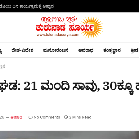
ಕಾಪು: ಮುದರಂಗಡಿ ಗ್ರಾಮ ಪಂಚಾಯಿತಿ ಮಾಜಿ ಅಧ್ಯಕ್ಷ, ಡೇವಿಡ್ ಡಿಸೋಜಾ ಮೇಲೆ ಗುಂಡಿನ ದಾಳಿ -ಭೀಕರ ಹತ್ಯೆ!
ಯ
ದೇಶ-ವಿದೇಶ
ಮನೋರಂಜನೆ
ಅಪರಾಧ
ತಂತ್ರಜ್ಞಾನ
ಕ್ರೀಡೆ
್ಷಣೆ
ಘಡ: 21 ಮಂದಿ ಸಾವು, 30ಕ್ಕೂ 
026
No Comments
2 Mins Read
ಅಪರಾಧ