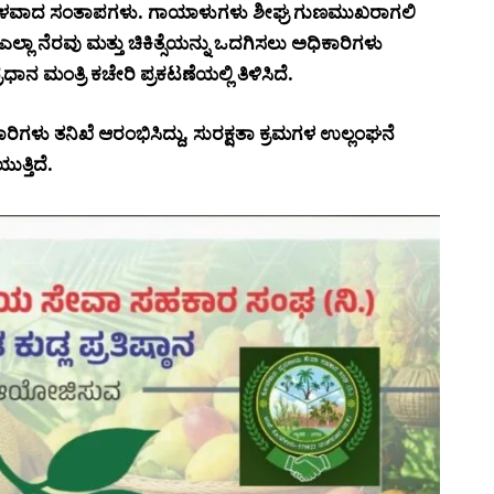
 ಆಳವಾದ ಸಂತಾಪಗಳು. ಗಾಯಾಳುಗಳು ಶೀಘ್ರ ಗುಣಮುಖರಾಗಲಿ
ವ ಎಲ್ಲಾ ನೆರವು ಮತ್ತು ಚಿಕಿತ್ಸೆಯನ್ನು ಒದಗಿಸಲು ಅಧಿಕಾರಿಗಳು
ರಧಾನ ಮಂತ್ರಿ ಕಚೇರಿ ಪ್ರಕಟಣೆಯಲ್ಲಿ ತಿಳಿಸಿದೆ.
ಿಗಳು ತನಿಖೆ ಆರಂಭಿಸಿದ್ದು, ಸುರಕ್ಷತಾ ಕ್ರಮಗಳ ಉಲ್ಲಂಘನೆ
ತ್ತಿದೆ.