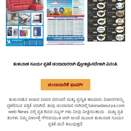
ತುಳುನಾಡ ಸೂರ್ಯ ಪ್ರತಿಕೆ ಚಂದಾದಾರರಾಗಿ ಪ್ರೋತ್ಸಾಹಿಸಬೇಕಾಗಿ ವಿನಂತಿ.
ಚಂದಾದಾರಿಕೆ ಫಾರ್ಮ್
ತುಳುನಾಡಿನ ಅಚಾರ ವಿಚಾರ ಪರಂಪರೆ ಮತ್ತು ಪ್ರಸ್ತುತ ಹಲವಾರು ವಿಚಾರಗಳನ್ನು
ಪ್ರಕಟಿಸುವ ಪತ್ರಿಕೆ ಯಾಗಿದೆ. ತಾವು ಚಂದಾದಾರ ರಾಗಿದಲ್ಲಿ tulunadasurya.com
web News ನಲ್ಲಿ ಪ್ರತಿ ದಿನದ ನ್ಯೂಸ್ ಗಳು ನೀವು ವೀಕ್ಷಿಸಬಹುದು . ಮತ್ತು ಪ್ರತಿ
ತಿಂಗಳು ನಿಮ್ಮ ವಿಳಾಸಕ್ಕೆ ಗೌರವಯುತ ವಾಗಿ ಅಂಚೆ ಮೂಲಕ ತುಳುನಾಡ ಸೂರ್ಯ
ಪ್ರತಿಕೆ ಮನೆ ತಲುಪುತ್ತದೆ.