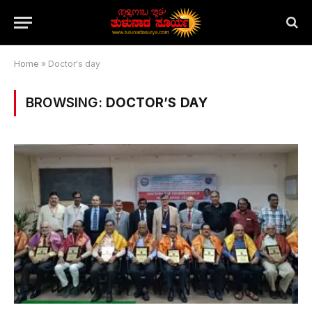
Home
»
Doctor's day
BROWSING:
DOCTOR’S DAY