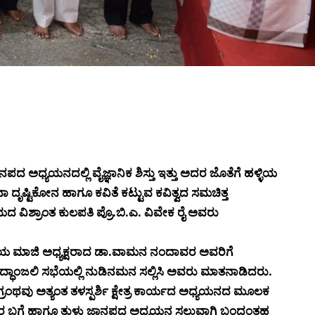
್ಯಯನದಲ್ಲಿ ವೈಜ್ಞಾನಿಕ ಶಿಸ್ತು ಇತ್ತು ಅದರ ಜೊತೆಗೆ ಹಳ್ಳಿಯ
ಷ್ಟಿಕೋನ ಹಾಗೂ ಕವಿತೆ ಕಟ್ಟುವ ಕವಿತ್ವದ ಸಮಚಿತ್ತ
ಲಯದ ವಿಶ್ರಾಂತ ಕುಲಪತಿ ಪ್ರೊ.ಬಿ.ಎ. ವಿವೇಕ ರೈ ಅವರು
ಮಿಯ ಮಾಜಿ ಅಧ್ಯಕ್ಷರಾದ ಡಾ.ವಾಮನ ನಂದಾವರ ಅವರಿಗೆ
ರದ್ಧಾಂಜಲಿ ಸಭೆಯಲ್ಲಿ ನುಡಿನಮನ ಸಲ್ಲಿಸಿ ಅವರು ಮಾತನಾಡಿದರು.
ಥವು ಅತ್ಯಂತ ತಳಸ್ಪರ್ಶಿ ಕ್ಷೇತ್ರ ಕಾರ್ಯದ ಅಧ್ಯಯನದ ಮೂಲಕ
ನ್ನಯರ ಬಗ್ಗೆ ಹಾಗೂ ತುಳು ಜಾನಪದ ಅಧ್ಯಯನ ಸಲುವಾಗಿ ಬಂದಂತಹ