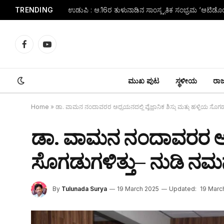
TRENDING
Facebook
YouTube
ಮುಖ ಪುಟ
ಸ್ಥಳೀಯ
ರಾಜ್
Home
»
ಡಾ. ವಾಮನ ನಂದಾವರರ ಅಧ್ಯಯನದಲ್ಲಿ ವೈಜ್ಞಾನಿಕ ಶಿಸ್ತು ಮತ್ತು ಹಳ್ಳಿಯ ಸೊಗಡುಗ
ಡಾ. ವಾಮನ ನಂದಾವರರ ಅಧ್ಯಯನ
ಸೊಗಡುಗಳಿತ್ತು– ನುಡಿ ನಮನ 
By
Tulunada Surya
19 March 2025
Updated:
19 Marc