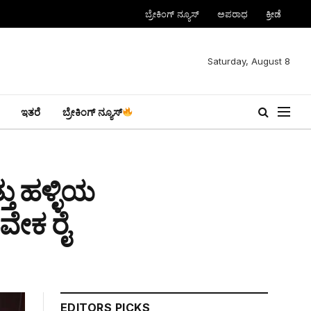
ಬ್ರೇಕಿಂಗ್ ನ್ಯೂಸ್
ಅಪರಾಧ
ಕ್ರೀಡೆ
Saturday, August 8
ಇತರೆ
ಬ್ರೇಕಿಂಗ್ ನ್ಯೂಸ್
ತು ಹಳ್ಳಿಯ
ಿವೇಕ ರೈ
EDITORS PICKS