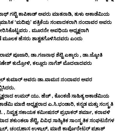
ರಾನಾಥ್ ಗಟ್ಟಿ ಕಾಪಿಕಾಡ್ ಅವರು ಮಾತನಾಡಿ, ತುಳು ಅಕಾಡೆಮಿಯ
ೈಮಾಸಿಕ ‘ಮದಿಪು’ ಪತ್ರಿಕೆಯ ಸಂಪಾದಕರಾಗಿ ನಂದಾವರ ಅವರು
ರಿಸಿಕೊಟ್ಟವರು . ಮೂರನೇ ಅವಧಿಯ ಅಧ್ಯಕ್ಷರಾಗಿ
ಣೆ ಮೂಲಕ ಹೆಸರು ಶಾಶ್ವತಗೊಳಿಸಿದವರು ಎಂದು
ರಾಮ್ ಪೂಜಾರಿ, ಡಾ.ಗಣನಾಥ ಶೆಟ್ಟಿ ಎಕ್ಕಾರು , ಡಾ.ಜ್ಯೋತಿ
ನ್ನ, ಗಣೇಶ್ ಕುದ್ರೋಳಿ, ಕಲ್ಲೂರು ನಾಗೆಶ್ ಮೊದಲಾದವರು
ಷ್ಕಲ್ ಕುಮಾರ್ ಅವರು ಡಾ.ವಾಮನ ನಂದಾವರ ಅವರ
ಿಸಿದರು.
ಅಧ್ಯಕ್ಷರಾದ ಉಮರ್ ಯು. ಹೆಚ್ , ಕೊಂಕಣಿ ಸಾಹಿತ್ಯ ಅಕಾಡೆಮಿಯ
ಕಾಡೆಮಿ ಮಾಜಿ ಅಧ್ಯಕ್ಷರಾದ ಎ.ಸಿ.ಭಂಡಾರಿ, ಕನ್ನಡ ಮತ್ತು ಸಂಸ್ಕ್ರತಿ
, ನಿವೃತ್ತ ಸಕಾಯಕ ಕಮೀಷನರ್ ಪ್ರಭಾಕರ್ ಶರ್ಮಾ, ಕರಾವಳಿ
ಶಕುಂತಲಾ ಶೆಟ್ಟಿ, ವಿವಿಧ ಸಾಹ್ಯಿತಿಕ ಸಾಂಸ್ಕ್ರತಿಕ ಸಂಘಟನೆಗಳ
ಲ್, ಚಂದ್ರಹಾಸ ಉಳ್ಳಾಲ್, ಮಾಜಿ ಕಾರ್ಪೊರೇಟರ್ ಪ್ರಕಾಶ್