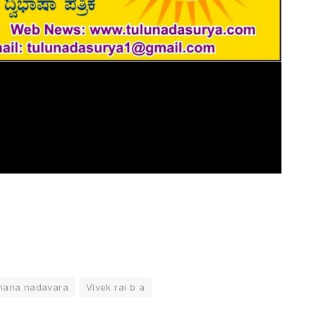
mana nadavara
Vivek rai b a