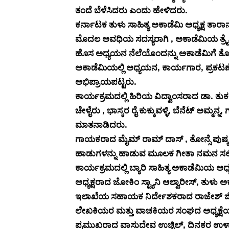
ತಂದೆ ಬೆಳೆಸಿದರು ಎಂದು ಹೇಳಿದರು.
ಕರ್ನಾಟಕ ತುಳು ಸಾಹಿತ್ಯ ಅಕಾಡೆಮಿ ಅಧ್ಯಕ್ಷ ತಾ
ಮೊದಲ ಅವಧಿಯ ಸದಸ್ಯರಾಗಿ , ಅಕಾಡೆಮಿಯ ತ್ರ
ಹೊಸ ಅಧ್ಯಯನ ನೆಲೆಯೊಂದನ್ನು ಅಕಾಡೆಮಿಗೆ ತೋ
ಅಕಾಡೆಮಿಯಲ್ಲಿ ಅಧ್ಯಯನ, ಕಾರ್ಯಗಾರ, ಪ್ರಕಟ
ಅಭಿಪ್ರಾಯಪಟ್ಟರು.‌
ಕಾರ್ಯಕ್ರಮದಲ್ಲಿ ಹಿರಿಯ ವಿದ್ವಾಂಸರಾದ ಡಾ. ತುಕ
ಚೇಳೈರು , ಭಾಸ್ಕರ ರೈ ಕುಕ್ಕುವಳ್ಳಿ, ಬೆನೆಟ್ ಅಮ್ಮ
ಮಾತನಾಡಿದರು.
ಗಾಯಕರಾದ ಮೈಮ್ ರಾಮ್ ದಾಸ್ , ತೋನ್ಸೆ ಪು
ಹಾಡುಗಳನ್ನು ಹಾಡುವ ಮೂಲಕ ಗೀತಾ ನಮನ ಸಲ್ಲ
ಕಾರ್ಯಕ್ರಮದಲ್ಲಿ ಬ್ಯಾರಿ ಸಾಹಿತ್ಯ ಅಕಾಡೆಮಿಯ 
ಅಧ್ಯಕ್ಷರಾದ ಜೋಕಿಂ ಸ್ಟ್ಯಾನಿ ಆಲ್ವಾರೀಸ್, ತುಳು ಅ
ಇಲಾಖೆಯ ಸಹಾಯಕ ನಿರ್ದೇಶಕರಾದ ರಾಜೇಶ್ ಜಿ. 
ಲೇಖಕಿಯರ ಮತ್ತು ವಾಚಕಿಯರ ಸಂಘದ ಅಧ್ಯಕ್ಷೆಯಾದ 
ಪ್ರಮುಖರಾದ ವಾಸುದೇವ ಉಚ್ಚಿಲ್, ದಿನಕರ ಉಳ್ಳಾ