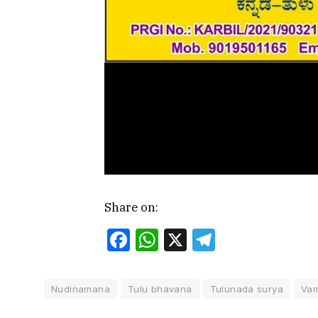
Share on:
Facebook
WhatsApp
X
Telegram
Nudinamana
Tulu bhavana
Tulunada surya
Va