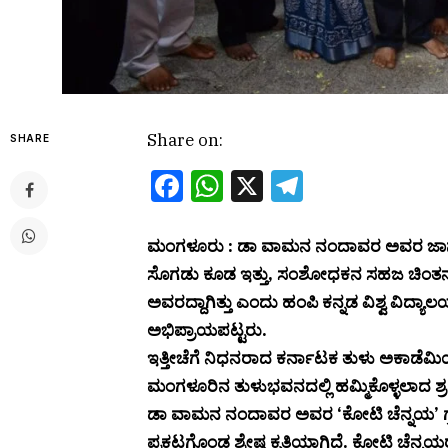
Share on:
SHARE
Facebook
WhatsApp
X
Telegram
ಮಂಗಳೂರು : ಡಾ ವಾಮನ ನಂದಾವರ ಅವರ ಜಾನಪದ ಅಧ
ಸೊಗಡು ಕೂಡ ಇತ್ತು, ಸಂಶೋಧಕನ ಸಹಜ ಚಿಂತನಾ ದೃ
ಅವರದ್ದಾಗಿತ್ತು ಎಂದು ಹಂಪಿ ಕನ್ನಡ ವಿಶ್ವ ವಿದ್ಯಾ
ಅಭಿಪ್ರಾಯಪಟ್ಟರು.
ಇತ್ತೀಚೆಗೆ ನಿಧನರಾದ ಕರ್ನಾಟಕ ತುಳು ಅಕಾಡೆ
ಮಂಗಳೂರಿನ ತುಳುಭವನದಲ್ಲಿ ಹಮ್ಮಿಕೊಳ್ಳಲಾದ ಶ್
ಡಾ ವಾಮನ ನಂದಾವರ ಅವರ ‘ಕೋಟಿ ಚೆನ್ನಯ’ ಗ್ರಂ
ಪ್ರಕಟಗೊಂಡ ಶ್ರೇಷ್ಠ ಕೃತಿಯಾಗಿದೆ. ಕೋಟಿ ಚೆ