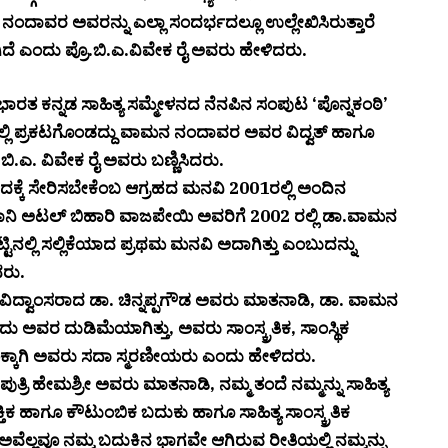
ದಾವರ ಅವರನ್ನು ಎಲ್ಲಾ ಸಂದರ್ಭದಲ್ಲೂ ಉಲ್ಲೇಖಿಸಿರುತ್ತಾರೆ
ೆ ಎಂದು ಪ್ರೊ.ಬಿ.ಎ.ವಿವೇಕ ರೈ ಅವರು ಹೇಳಿದರು.
ಾರತ ಕನ್ನಡ ಸಾಹಿತ್ಯ ಸಮ್ಮೇಳನದ ನೆನಪಿನ ಸಂಪುಟ ‘ಪೊನ್ನಕಂಠಿ’
ಲಿ ಪ್ರಕಟಗೊಂಡದ್ದು ವಾಮನ ನಂದಾವರ ಅವರ ವಿದ್ವತ್ ಹಾಗೂ
ೊ.ಬಿ.ಎ. ವಿವೇಕ ರೈ ಅವರು ಬಣ್ಣಿಸಿದರು.
ಕ್ಕೆ ಸೇರಿಸಬೇಕೆಂಬ ಆಗ್ರಹದ ಮನವಿ 2001ರಲ್ಲಿ ಅಂದಿನ
ರಧಾನಿ ಅಟಲ್ ಬಿಹಾರಿ ವಾಜಪೇಯಿ ಅವರಿಗೆ 2002 ರಲ್ಲಿ ಡಾ.‌ವಾಮನ
ಿನಲ್ಲಿ ಸಲ್ಲಿಕೆಯಾದ ಪ್ರಥಮ ಮನವಿ ಅದಾಗಿತ್ತು ಎಂಬುದನ್ನು
ದರು.
ು ವಿದ್ವಾಂಸರಾದ ಡಾ. ಚಿನ್ನಪ್ಪಗೌಡ ಅವರು ಮಾತನಾಡಿ, ಡಾ. ವಾಮನ
ವರ ದುಡಿಮೆಯಾಗಿತ್ತು, ಅವರು ಸಾಂಸ್ಕ್ರತಿಕ, ಸಾಂಸ್ಥಿಕ
್ಕಾಗಿ ಅವರು ಸದಾ ಸ್ಮರಣೀಯರು ಎಂದು ಹೇಳಿದರು.
ರಿ ಹೇಮಶ್ರೀ ಅವರು ಮಾತನಾಡಿ, ನಮ್ಮ ತಂದೆ ನಮ್ಮನ್ನು ಸಾಹಿತ್ಯ
ಕ್ತಿಕ ಹಾಗೂ ಕೌಟುಂಬಿಕ ಬದುಕು ಹಾಗೂ ಸಾಹಿತ್ಯ ಸಾಂಸ್ಕ್ರತಿಕ
ವೆಲ್ಲವೂ ನಮ್ಮ ಬದುಕಿನ ಭಾಗವೇ ಆಗಿರುವ ರೀತಿಯಲ್ಲಿ ನಮ್ಮನ್ನು