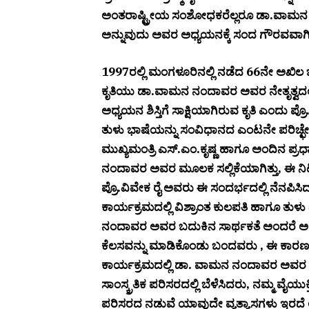
ಅಂತರಾಷ್ಟ್ರೀಯ ಸಂಶೋಧಕರೆಲ್ಲರೂ ಡಾ.ವಾಮನ ನಂ
ಅನ್ನುವುದು ಅವರ ಅಧ್ಯಯನಕ್ಕೆ ಸಂದ ಗೌರವವಾಗಿದ
1997ರಲ್ಲಿ ಮಂಗಳೂರಿನಲ್ಲಿ ನಡೆದ 66ನೇ ಅಖಿಲ ಭ
ಕೃತಿಯು ಡಾ.ವಾಮನ ನಂದಾವರ ಅವರ ನೇತೃತ್ವದಲ್
ಅಧ್ಯಯನ ಶಿಸ್ತಿಗೆ ಸಾಕ್ಷಿಯಾಗಿರುವ ಕೃತಿ ಎಂದು ಪ್ರ
ತುಳು ಭಾಷೆಯನ್ನು ಸಂವಿಧಾನದ ಎಂಟನೇ ಪರಿಚ್ಛೇದ
ಮುಖ್ಯಮಂತ್ರಿ ಎಸ್.ಎಂ.ಕೃಷ್ಣ ಹಾಗೂ ಅಂದಿನ ಪ್
ನಂದಾವರ ಅವರ ಮೂಲಕ ಸಲ್ಲಿಕೆಯಾಗಿತ್ತು, ಈ ನಿಟ್ಟ
ಪ್ರೊ.ವಿವೇಕ ರೈ ಅವರು ಈ ಸಂದರ್ಭದಲ್ಲಿ ನೆನಪಿಸಿ
ಕಾರ್ಯಕ್ರಮದಲ್ಲಿ ವಿಶ್ರಾಂತ ಕುಲಪತಿ ಹಾಗೂ ತುಳ
ನಂದಾವರ ಅವರ ಬದುಕಿನ ಸಾರ್ಥಕತೆ ಅಂದರೆ ಅದು ಅ
ಕೆಲಸವನ್ನು ಮಾಡಿಕೊಂಡು ಬಂದವರು , ಈ ಕಾರಣಕ
ಕಾರ್ಯಕ್ರಮದಲ್ಲಿ ಡಾ. ವಾಮನ ನಂದಾವರ ಅವರ ಪುತ್
ಸಾಂಸ್ಕ್ರತಿಕ ಪರಿಸರದಲ್ಲಿ ಬೆಳೆಸಿದರು, ನಮ್ಮ ವೈಯು
ಪರಿಸರದ ನಡುವೆ ಯಾವುದೇ ವ್ಯತ್ಯಾಸಗಳು ಇರದೆ ಅ