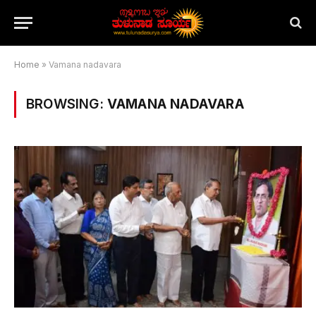
Home
»
Vamana nadavara
BROWSING:
VAMANA NADAVARA