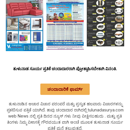
ತುಳುನಾಡ ಸೂರ್ಯ ಪ್ರತಿಕೆ ಚಂದಾದಾರರಾಗಿ ಪ್ರೋತ್ಸಾಹಿಸಬೇಕಾಗಿ ವಿನಂತಿ.
ಚಂದಾದಾರಿಕೆ ಫಾರ್ಮ್
ತುಳುನಾಡಿನ ಅಚಾರ ವಿಚಾರ ಪರಂಪರೆ ಮತ್ತು ಪ್ರಸ್ತುತ ಹಲವಾರು ವಿಚಾರಗಳನ್ನು
ಪ್ರಕಟಿಸುವ ಪತ್ರಿಕೆ ಯಾಗಿದೆ. ತಾವು ಚಂದಾದಾರ ರಾಗಿದಲ್ಲಿ tulunadasurya.com
web News ನಲ್ಲಿ ಪ್ರತಿ ದಿನದ ನ್ಯೂಸ್ ಗಳು ನೀವು ವೀಕ್ಷಿಸಬಹುದು . ಮತ್ತು ಪ್ರತಿ
ತಿಂಗಳು ನಿಮ್ಮ ವಿಳಾಸಕ್ಕೆ ಗೌರವಯುತ ವಾಗಿ ಅಂಚೆ ಮೂಲಕ ತುಳುನಾಡ ಸೂರ್ಯ
ಪ್ರತಿಕೆ ಮನೆ ತಲುಪುತ್ತದೆ.