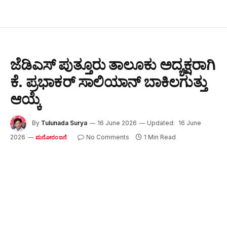
ಜೆಡಿಎಸ್ ಪುತ್ತೂರು ತಾಲೂಕು ಅದ್ಯಕ್ಷರಾಗಿ
ಕೆ. ಪ್ರಭಾಕರ್ ಸಾಲಿಯಾನ್ ಬಾಕಿಲಗುತ್ತು‌
ಆಯ್ಕೆ
By
Tulunada Surya
16 June 2026
Updated:
16 June
2026
No Comments
1 Min Read
ಮನೋರಂಜನೆ