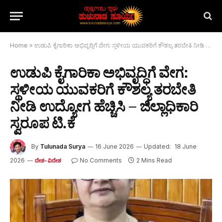
Home
»
ಉಡುಪಿ ಕೈಗಾರಿಕಾ ಅಭಿವೃದ್ಧಿಗೆ ವೇಗ: ಸ್ಥಳೀಯ ಯುವಕರಿಗೆ ಕೌಶಲ್ಯ ತರಬೇತಿ ನೀಡಿ ಉದ್ಯೋಗ ಹೆಚ್ಚಿಸಿ – ಜಿಲ್ಲಾಧಿಕಾರಿ ಸ್ವರೂಪ ಟಿ.ಕೆ
ಉಡುಪಿ ಕೈಗಾರಿಕಾ ಅಭಿವೃದ್ಧಿಗೆ ವೇಗ:
ಸ್ಥಳೀಯ ಯುವಕರಿಗೆ ಕೌಶಲ್ಯ ತರಬೇತಿ
ನೀಡಿ ಉದ್ಯೋಗ ಹೆಚ್ಚಿಸಿ – ಜಿಲ್ಲಾಧಿಕಾರಿ
ಸ್ವರೂಪ ಟಿ.ಕೆ
By
Tulunada Surya
16 June 2026
Updated:
18 June
2026
No Comments
2 Mins Read
ದೇಶ-ವಿದೇಶ