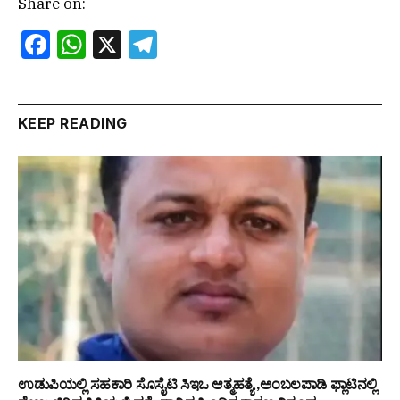
Share on:
Facebook
WhatsApp
X
Telegram
KEEP READING
ಉಡುಪಿಯಲ್ಲಿ ಸಹಕಾರಿ ಸೊಸೈಟಿ ಸಿಇಒ ಆತ್ಮಹತ್ಯೆ ,ಅಂಬಲಪಾಡಿ ಫ್ಲಾಟಿನಲ್ಲಿ