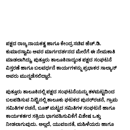
ಪಕ್ಷದ ರಾಜ್ಯ ನಾಯಕತ್ವ ಹಾಗೂ ಕೇಂದ್ರ ಸಚಿವ ಹೆಚ್.ಡಿ.
ಕುಮಾರಸ್ವಾಮಿ ಅವರ ಮಾರ್ಗದರ್ಶನದ ಮೇರೆಗೆ ಈ ನೇಮಕಾತಿ
ಮಾಡಲಾಗಿದ್ದು, ಪುತ್ತೂರು ತಾಲೂಕಿನಾದ್ಯಂತ ಪಕ್ಷದ ಸಂಘಟನೆ
ವಿಸ್ತರಣೆ ಹಾಗೂ ಬಲವರ್ಧನೆ ಕಾರ್ಯಗಳನ್ನು ಪ್ರಭಾಕರ ಸಾಲ್ಯಾನ್
ಅವರು ಮುನ್ನಡೆಸಲಿದ್ದಾರೆ.
ಪುತ್ತೂರು ತಾಲೂಕಿನಲ್ಲಿ ಪಕ್ಷದ ಸಂಘಟನೆಯನ್ನು ತಳಮಟ್ಟದಿಂದ
ಬಲಪಡಿಸುವ ನಿಟ್ಟಿನಲ್ಲಿ ತಾಲೂಕು ಘಟಕದ ಪುನರ್‌ರಚನೆ, ಗ್ರಾಮ
ಸಮಿತಿಗಳ ರಚನೆ, ಬೂತ್ ಮಟ್ಟದ ಸಮಿತಿಗಳ ಸಂಘಟನೆ ಹಾಗೂ
ಕಾರ್ಯಕರ್ತರ ಸಕ್ರಿಯ ಭಾಗವಹಿಸುವಿಕೆಗೆ ವಿಶೇಷ ಒತ್ತು
ನೀಡಲಾಗುವುದು. ಅಲ್ಲದೆ, ಯುವಜನತೆ, ಮಹಿಳೆಯರು ಹಾಗೂ