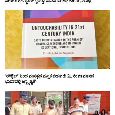
ನೇಣು ಬಿಗಿದ ಸ್ಥಿತಿಯಲ್ಲಿ ಪತ್ತೆ; ಸಾವಿನ ಹಿಂದಿನ ಕಾರಣ ನಿಗೂಢ
‘ರೌಟ್ಲೆಜ್’ ನಿಂದ ಮಹತ್ವದ ಪುಸ್ತಕ ಬಿಡುಗಡೆ:’21ನೇ ಶತಮಾನದ
ಭಾರತದಲ್ಲಿ ಅಸ್ಪೃಶ್ಯತೆ’