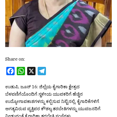
Share on:
Facebook
WhatsApp
X
Telegram
ಉಡುಪಿ, ಜೂನ್ 16: ಜಿಲ್ಲೆಯ ಕೈಗಾರಿಕಾ ಕ್ಷೇತ್ರದ
ಬೆಳವಣಿಗೆಯೊಂದಿಗೆ ಸ್ಥಳೀಯ ಯುವಕರಿಗೆ ಹೆಚ್ಚಿನ
ಉದ್ಯೋಗಾವಕಾಶಗಳನ್ನು ಕಲ್ಪಿಸುವ ನಿಟ್ಟಿನಲ್ಲಿ, ಕೈಗಾರಿಕೆಗಳಿಗೆ
ಅಗತ್ಯವಿರುವ ವೃತ್ತಿಪರ ಕೌಶಲ್ಯ ತರಬೇತಿಗಳನ್ನು ಯುವಜನರಿಗೆ
ನೀಡುವಂತೆ ಕೈಗಾರಿಕಾ ತರಬೇತಿ ಸಂಸ್ಥೆಗಳು