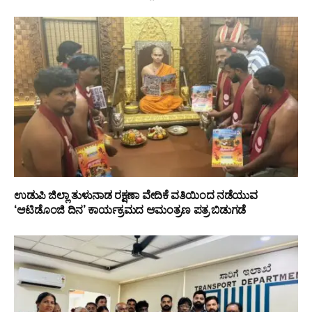
ಉಡುಪಿ ಜಿಲ್ಲಾ ತುಳುನಾಡ ರಕ್ಷಣಾ ವೇದಿಕೆ ವತಿಯಿಂದ ನಡೆಯುವ
‘ಆಟಿಡೊಂಜಿ ದಿನ’ ಕಾರ್ಯಕ್ರಮದ ಆಮಂತ್ರಣ ಪತ್ರ ಬಿಡುಗಡೆ