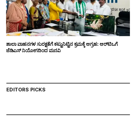
ಶಾಲಾ ವಾಹನಗಳ ಸುರಕ್ಷತೆಗೆ ಕಟ್ಟುನಿಟ್ಟಿನ ಕ್ರಮಕ್ಕೆ ಆಗ್ರಹ: ಆರ್‌ಟಿಒಗೆ
ಜೆಡಿಎಸ್ ನಿಯೋಗದಿಂದ ಮನವಿ
EDITORS PICKS
LATEST POSTS