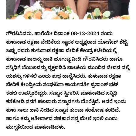
ಗೌರವಿಸಿದರು. ಹಾಗೆಯೇ ದಿನಾಂಕ 08-12-2024 ರಂದು
ತುಳುನಾಡ ರಕ್ಷಣಾ ವೇದಿಕೆಯ ಸ್ಥಾಪಕ ಅಧ್ಯಕ್ಷರಾದ ಯೋಗೇಶ್ ಶೆಟ್ಟಿ
ಜಪ್ಪು ರವರು ತುಳುನಾಡ ರಕ್ಷಣಾ ವೇದಿಕೆ ಕೇಂದ್ರ ಕಚೇರಿಯಲ್ಲಿ
ತುಳುನಾಡ ಶಾಲನ್ನು ಹಾಕಿ ಹೂಗುಚ್ಛ ನೀಡಿ ಗೌರವಿಸಿದರು ಹಾಗೂ
ಸನ್ನಿಧಿಗೆ ಬೆಂಬಲವನ್ನು ವ್ಯಕ್ತಪಡಿಸಿ ಬಾಲಕಿಯ ಮುಂದಿನ ಜೀವನ ದಲ್ಲಿ
ಯಶಸ್ಸು ಗಳಿಸಲಿ ಎಂದು ಶುಭ ಹಾರೈಸಿದರು. ತುಳುನಾಡ ರಕ್ಷಣಾ
ವೇದಿಕೆ ಕೇಂದ್ರೀಯ ಸಂಘಟನಾ ಕಾರ್ಯದರ್ಶಿ ಪ್ರಶಾಂತ್ ಭಟ್
ಕಡಬ ಉಪಸ್ಥಿತರಿದ್ದರು
.
ಸನ್ಮಾನ ಸ್ವೀಕರಿಸಿ ಮಾತನಾಡಿದ ಸನ್ನಿಧಿ
ಕಶೆಕೋಡಿ ನನಗೆ ಹಲವಾರು ಸನ್ಮಾನಗಳು ದೊರೆತ್ತಿದೆ. ಆದರೆ ಇಂದು
ತುಳು ಸಾಲು ಹಾಕಿ ನೀಡಿದ ಸನ್ಮಾನ ತುಂಬಾ ಸಂತೋಷ ತಂದಿದೆ.
ಹಾಗೂ ತಮ್ಮ ಆಶೀರ್ವಾದ ಸಹಕಾರ ನನ್ನ ಮೇಲೆ ಇರಲಿ ಎಂದು
ಮುಗ್ದತೆಯಿಂದ ಮಾತನಾಡಿದಳು.