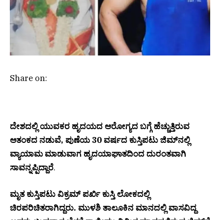
Share on:
ದೇಶದಲ್ಲಿ ಯುವಕರ ಹೃದಯದ ಆರೋಗ್ಯದ ಬಗ್ಗೆ ಹೆಚ್ಚುತ್ತಿರುವ
ಆತಂಕದ ನಡುವೆ, ಪುಣೆಯ 30 ವರ್ಷದ ಕುಸ್ತಿಪಟು ಜಿಮ್‌ನಲ್ಲಿ
ವ್ಯಾಯಾಮ ಮಾಡುವಾಗ ಹೃದಯಾಘಾತದಿಂದ ದುರಂತವಾಗಿ
ಸಾವನ್ನಪ್ಪಿದ್ದಾರೆ
.
ಮೃತ ಕುಸ್ತಿಪಟು ವಿಕ್ರಮ್ ಪರ್ಖಿ ಕುಸ್ತಿ ಲೋಕದಲ್ಲಿ
ಚಿರಪರಿಚಿತರಾಗಿದ್ದರು. ಮುಳಶಿ ತಾಲೂಕಿನ ಮಾನದಲ್ಲಿ ವಾಸವಿದ್ದ