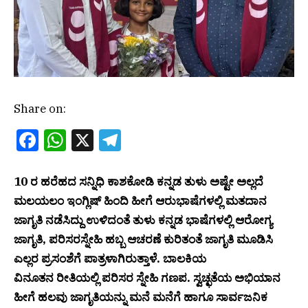
Share on:
Facebook
WhatsApp
X
Telegram
10 ರ ಹರೆಹದ ಸನ್ನಿಧಿ ಕಾಶಕೋಡಿ ಕನ್ನಡ ತುಳು ಅಷ್ಟೇ ಅಲ್ಲದೆ
ಮಲಯಲಂ ಇಂಗ್ಲಿಷ್ ಹಿಂದಿ ಹೀಗೆ ಆರುಭಾಷೆಗಳಲ್ಲಿ ಮತದಾನ
ಜಾಗೃತಿ ನಡೆಸಿದ್ದು ಉಳಿದಂತೆ ತುಳು ಕನ್ನಡ ಭಾಷೆಗಳಲ್ಲಿ ಆರೋಗ್ಯ
ಜಾಗೃತಿ, ಪರಿಸರಸ್ನೇಹಿ ಹಬ್ಬ ಆಚರಣೆ ಕುರಿತಂತೆ ಜಾಗೃತಿ ಮೂಡಿಸಿ
ಎಲ್ಲರ ಪ್ರಸಂಶೆಗೆ ಪಾತ್ರಳಾಗಿರುತ್ತಾಳೆ. ಬಾಲಕಿಯ
ವಿನೂತನ ರೀತಿಯಲ್ಲಿ ಪರಿಸರ ಸ್ನೇಹಿ ಗಣಪ. ಸ್ವಚ್ಛತೆಯ ಅಭಿಯಾನ
ಹೀಗೆ ಹಲವು ಜಾಗೃತಿಯನ್ನು ಮನೆ ಮನೆಗೆ ಹಾಗೂ ಸಾರ್ವಜನಿಕ