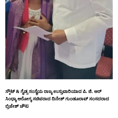
ಸ್ಕೌಟ್ & ಗೈಡ್ಸ ಸಂಸ್ಥೆಯ ರಾಜ್ಯ ಉಸ್ತುವಾರಿಯಾದ ಪಿ. ಜಿ. ಆರ್
ಸಿಂಧ್ಯಾ ಆರೋಗ್ಯ ಸಚಿವರಾದ ದಿನೇಶ್ ಗುಂಡೂರಾವ್ ಸಂಸದರಾದ
ಬ್ರಿಜೇಶ್ ಚೌಟ