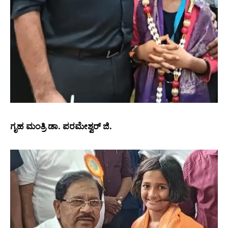
ಗೃಹ ಮಂತ್ರಿ
ಡಾ. ಪರಮೇಶ್ವರ್ ಜಿ.