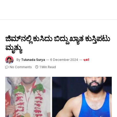
ಜಿಮ್‌ನಲ್ಲಿ ಕುಸಿದು ಬಿದ್ದು ಖ್ಯಾತ ಕುಸ್ತಿಪಟು
ಮೃತ್ಯು
By
Tulunada Surya
6 December 2024
ಇತರೆ
No Comments
1 Min Read