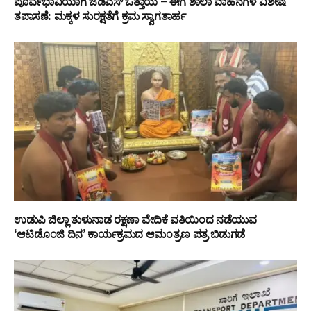
ಪೂರ್ವಭಾವಿಯಾಗಿ ಜೆಡಿಎಸ್ ಒತ್ತಾಯ – ಈಗ ಶಾಲಾ ವಾಹನಗಳ ವಿಶೇಷ
ತಪಾಸಣೆ: ಮಕ್ಕಳ ಸುರಕ್ಷತೆಗೆ ಕ್ರಮ ಸ್ವಾಗತಾರ್ಹ
ಉಡುಪಿ ಜಿಲ್ಲಾ ತುಳುನಾಡ ರಕ್ಷಣಾ ವೇದಿಕೆ ವತಿಯಿಂದ ನಡೆಯುವ
‘ಆಟಿಡೊಂಜಿ ದಿನ’ ಕಾರ್ಯಕ್ರಮದ ಆಮಂತ್ರಣ ಪತ್ರ ಬಿಡುಗಡೆ