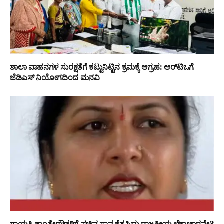
ಶಾಲಾ ವಾಹನಗಳ ಸುರಕ್ಷತೆಗೆ ಕಟ್ಟುನಿಟ್ಟಿನ ಕ್ರಮಕ್ಕೆ ಆಗ್ರಹ: ಆರ್‌ಟಿಒಗೆ
ಜೆಡಿಎಸ್ ನಿಯೋಗದಿಂದ ಮನವಿ
ಗಾಯತ್ರಿ ಶಾಂತೇಗೌಡರಿಗೆ ಸಚಿವ ಸ್ಥಾನ ಕೈತಪ್ಪಿದ್ದು ರಾಜಕೀಯ ಲೆಕ್ಕಾಚಾರವೇ?