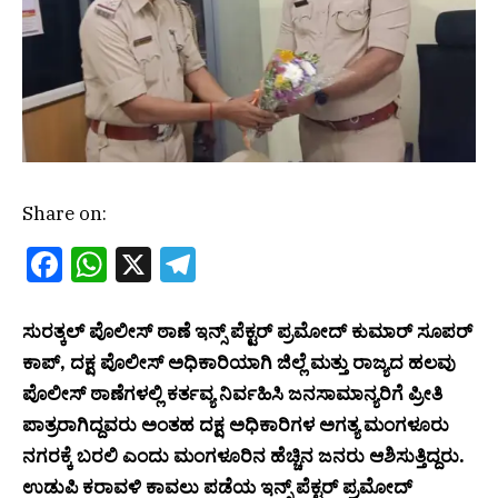
Share on:
Facebook
WhatsApp
X
Telegram
ಸುರತ್ಕಲ್ ಪೊಲೀಸ್ ಠಾಣೆ ಇನ್ಸ್ ಪೆಕ್ಟರ್ ಪ್ರಮೋದ್ ಕುಮಾರ್ ಸೂಪರ್
ಕಾಪ್, ದಕ್ಷ ಪೊಲೀಸ್ ಅಧಿಕಾರಿಯಾಗಿ ಜಿಲ್ಲೆ ಮತ್ತು ರಾಜ್ಯದ ಹಲವು
ಪೊಲೀಸ್ ಠಾಣೆಗಳಲ್ಲಿ ಕರ್ತವ್ಯ ನಿರ್ವಹಿಸಿ ಜನಸಾಮಾನ್ಯರಿಗೆ ಪ್ರೀತಿ
ಪಾತ್ರರಾಗಿದ್ದವರು ಅಂತಹ ದಕ್ಷ ಅಧಿಕಾರಿಗಳ ಅಗತ್ಯ ಮಂಗಳೂರು
ನಗರಕ್ಕೆ ಬರಲಿ ಎಂದು ಮಂಗಳೂರಿನ ಹೆಚ್ಚಿನ ಜನರು ಆಶಿಸುತ್ತಿದ್ದರು.
ಉಡುಪಿ ಕರಾವಳಿ ಕಾವಲು ಪಡೆಯ ಇನ್ಸ್ ಪೆಕ್ಟರ್ ಪ್ರಮೋದ್