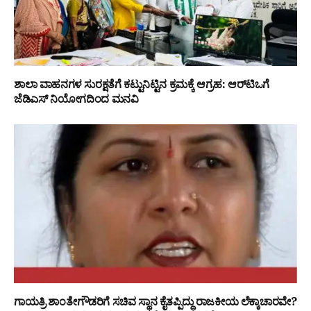
ಶಾಲಾ ವಾಹನಗಳ ಸುರಕ್ಷತೆಗೆ ಕಟ್ಟುನಿಟ್ಟಿನ ಕ್ರಮಕ್ಕೆ ಆಗ್ರಹ: ಆರ್‌ಟಿಒಗೆ
ಜೆಡಿಎಸ್ ನಿಯೋಗದಿಂದ ಮನವಿ
ಗಾಯತ್ರಿ ಶಾಂತೇಗೌಡರಿಗೆ ಸಚಿವ ಸ್ಥಾನ ಕೈತಪ್ಪಿದ್ದು ರಾಜಕೀಯ ಲೆಕ್ಕಾಚಾರವೇ?