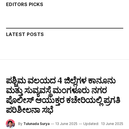
EDITORS PICKS
LATEST POSTS
ಪಶ್ಚಿಮ ವಲಯದ 4 ಜಿಲ್ಲೆಗಳ ಕಾನೂನು
ಮತ್ತು ಸುವ್ಯವಸ್ಥೆ ಮಂಗಳೂರು ನಗರ
ಪೊಲೀಸ್ ಆಯುಕ್ತರ ಕಚೇರಿಯಲ್ಲಿ ಪ್ರಗತಿ
ಪರಿಶೀಲನಾ ಸಭೆ
By
Tulunada Surya
13 June 2025
Updated:
13 June 2025