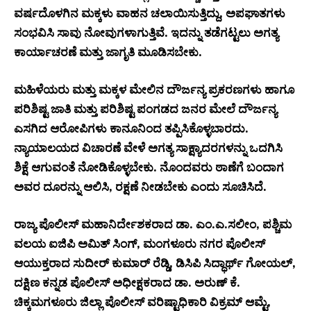
ವರ್ಷದೊಳಗಿನ ಮಕ್ಕಳು ವಾಹನ ಚಲಾಯಿಸುತ್ತಿದ್ದು, ಅಪಘಾತಗಳು
ಸಂಭವಿಸಿ ಸಾವು ನೋವುಗಳಾಗುತ್ತಿವೆ. ಇದನ್ನು ತಡೆಗಟ್ಟಲು ಅಗತ್ಯ
ಕಾರ್ಯಾಚರಣೆ ಮತ್ತು ಜಾಗೃತಿ ಮೂಡಿಸಬೇಕು.
ಮಹಿಳೆಯರು ಮತ್ತು ಮಕ್ಕಳ ಮೇಲಿನ ದೌರ್ಜನ್ಯ ಪ್ರಕರಣಗಳು ಹಾಗೂ
ಪರಿಶಿಷ್ಟ ಜಾತಿ ಮತ್ತು ಪರಿಶಿಷ್ಟ ಪಂಗಡದ ಜನರ ಮೇಲೆ ದೌರ್ಜನ್ಯ
ಎಸಗಿದ ಆರೋಪಿಗಳು ಕಾನೂನಿಂದ ತಪ್ಪಿಸಿಕೊಳ್ಳಬಾರದು.
ನ್ಯಾಯಾಲಯದ ವಿಚಾರಣೆ ವೇಳೆ ಅಗತ್ಯ ಸಾಕ್ಷ್ಯಾದರಗಳನ್ನು ಒದಗಿಸಿ
ಶಿಕ್ಷೆ ಆಗುವಂತೆ ನೋಡಿಕೊಳ್ಳಬೇಕು. ನೊಂದವರು ಠಾಣೆಗೆ ಬಂದಾಗ
ಅವರ ದೂರನ್ನು ಆಲಿಸಿ, ರಕ್ಷಣೆ ನೀಡಬೇಕು ಎಂದು ಸೂಚಿಸಿದೆ.
ರಾಜ್ಯ ಪೊಲೀಸ್ ಮಹಾನಿರ್ದೇಶಕರಾದ ಡಾ. ಎಂ.ಎ.ಸಲೀಂ, ಪಶ್ಚಿಮ
ವಲಯ ಐಜಿಪಿ ಅಮಿತ್ ಸಿಂಗ್, ಮಂಗಳೂರು ನಗರ ಪೊಲೀಸ್
ಆಯುಕ್ತರಾದ ಸುದೀರ್ ಕುಮಾರ್ ರೆಡ್ಡಿ, ಡಿಸಿಪಿ ಸಿದ್ಧಾರ್ಥ್ ಗೋಯಲ್,
ದಕ್ಷಿಣ ಕನ್ನಡ ಪೊಲೀಸ್ ಅಧೀಕ್ಷಕರಾದ ಡಾ. ಅರುಣ್ ಕೆ.
ಚಿಕ್ಕಮಗಳೂರು ಜಿಲ್ಲಾ ಪೊಲೀಸ್ ವರಿಷ್ಟಾಧಿಕಾರಿ ವಿಕ್ರಮ್ ಆಮ್ಟೆ,