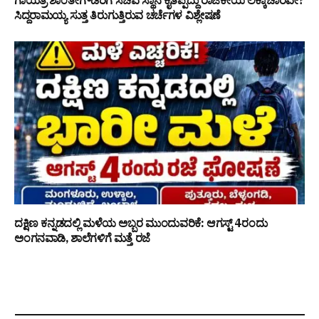
ಸಿದ್ದರಾಮಯ್ಯ ಸುತ್ತ ತಿರುಗುತ್ತಿರುವ ಚರ್ಚೆಗಳ ವಿಶ್ಲೇಷಣೆ
ದಕ್ಷಿಣ ಕನ್ನಡದಲ್ಲಿ ಮಳೆಯ ಅಬ್ಬರ ಮುಂದುವರಿಕೆ: ಆಗಸ್ಟ್ 4ರಂದು
ಅಂಗನವಾಡಿ, ಶಾಲೆಗಳಿಗೆ ಮತ್ತೆ ರಜೆ