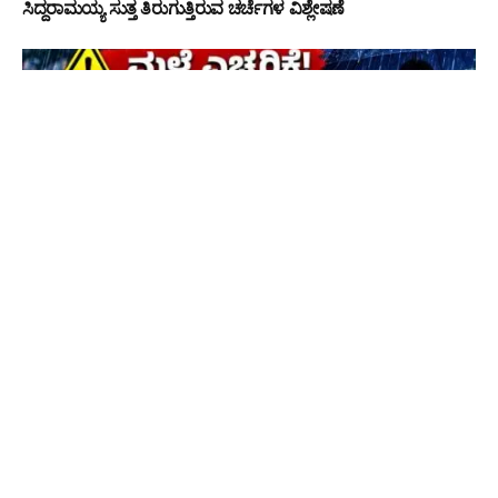
ಸಿದ್ದರಾಮಯ್ಯ ಸುತ್ತ ತಿರುಗುತ್ತಿರುವ ಚರ್ಚೆಗಳ ವಿಶ್ಲೇಷಣೆ
ದಕ್ಷಿಣ ಕನ್ನಡದಲ್ಲಿ ಮಳೆಯ ಅಬ್ಬರ ಮುಂದುವರಿಕೆ: ಆಗಸ್ಟ್ 4ರಂದು
ಅಂಗನವಾಡಿ, ಶಾಲೆಗಳಿಗೆ ಮತ್ತೆ ರಜೆ