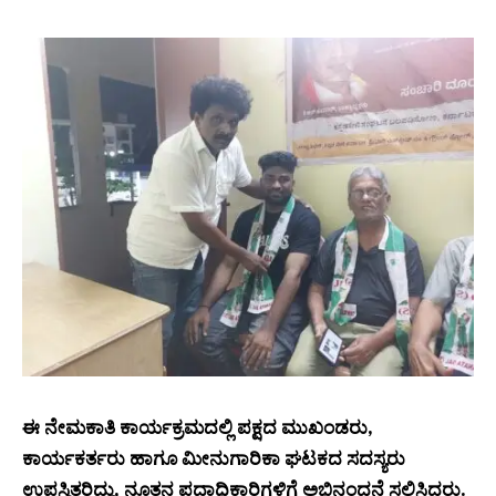
ಈ ನೇಮಕಾತಿ ಕಾರ್ಯಕ್ರಮದಲ್ಲಿ ಪಕ್ಷದ ಮುಖಂಡರು,
ಕಾರ್ಯಕರ್ತರು ಹಾಗೂ ಮೀನುಗಾರಿಕಾ ಘಟಕದ ಸದಸ್ಯರು
ಉಪಸ್ಥಿತರಿದ್ದು, ನೂತನ ಪದಾಧಿಕಾರಿಗಳಿಗೆ ಅಭಿನಂದನೆ ಸಲ್ಲಿಸಿದರು.