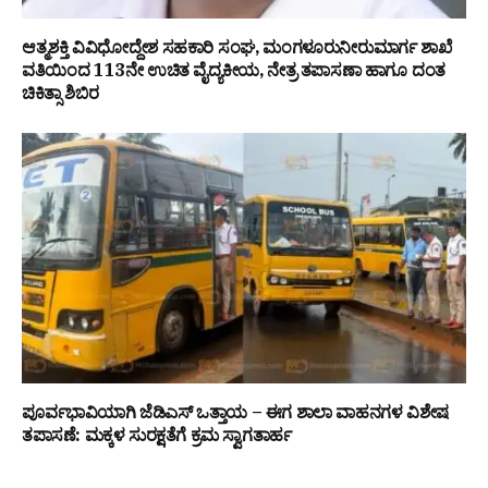
ಆತ್ಮಶಕ್ತಿ ವಿವಿಧೋದ್ದೇಶ ಸಹಕಾರಿ ಸಂಘ, ಮಂಗಳೂರುನೀರುಮಾರ್ಗ ಶಾಖೆ
ವತಿಯಿಂದ 113ನೇ ಉಚಿತ ವೈದ್ಯಕೀಯ, ನೇತ್ರ ತಪಾಸಣಾ ಹಾಗೂ ದಂತ
ಚಿಕಿತ್ಸಾ ಶಿಬಿರ
ಪೂರ್ವಭಾವಿಯಾಗಿ ಜೆಡಿಎಸ್ ಒತ್ತಾಯ – ಈಗ ಶಾಲಾ ವಾಹನಗಳ ವಿಶೇಷ
ತಪಾಸಣೆ: ಮಕ್ಕಳ ಸುರಕ್ಷತೆಗೆ ಕ್ರಮ ಸ್ವಾಗತಾರ್ಹ