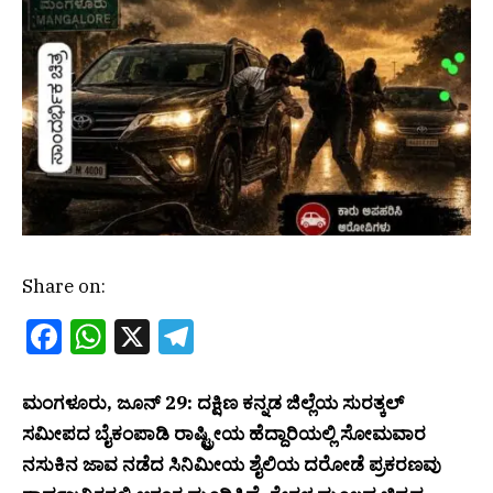
Share on:
Facebook
WhatsApp
X
Telegram
ಮಂಗಳೂರು, ಜೂನ್ 29: ದಕ್ಷಿಣ ಕನ್ನಡ ಜಿಲ್ಲೆಯ ಸುರತ್ಕಲ್
ಸಮೀಪದ ಬೈಕಂಪಾಡಿ ರಾಷ್ಟ್ರೀಯ ಹೆದ್ದಾರಿಯಲ್ಲಿ ಸೋಮವಾರ
ನಸುಕಿನ ಜಾವ ನಡೆದ ಸಿನಿಮೀಯ ಶೈಲಿಯ ದರೋಡೆ ಪ್ರಕರಣವು