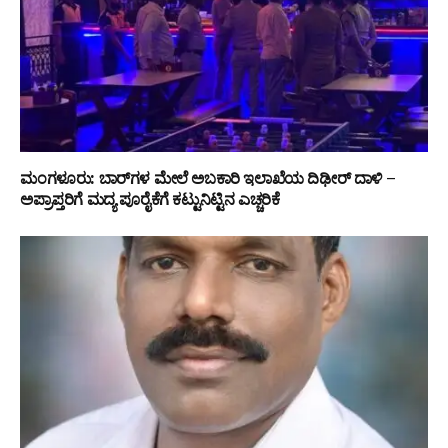
ಮಂಗಳೂರು: ಬಾರ್‌ಗಳ ಮೇಲೆ ಅಬಕಾರಿ ಇಲಾಖೆಯ ದಿಢೀರ್ ದಾಳಿ –
ಅಪ್ರಾಪ್ತರಿಗೆ ಮದ್ಯ ಪೂರೈಕೆಗೆ ಕಟ್ಟುನಿಟ್ಟಿನ ಎಚ್ಚರಿಕೆ