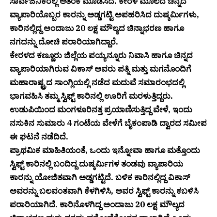
ಸಾರ್ವಜನಿಕರಲ್ಲಿ ಆತಂಕ ಮೂಡಿಸಿದೆ. ಕೇರಳ ಮೂಲದ ಚಿನ್ನದ
ವ್ಯಾಪಾರಿಯೊಬ್ಬರ ಕಾರನ್ನು ಅಡ್ಡಗಟ್ಟಿ ಅಪಹರಿಸಿದ ದುಷ್ಕರ್ಮಿಗಳು,
ಕಾರಿನಲ್ಲಿದ್ದ ಅಂದಾಜು ₹20 ಲಕ್ಷ ಮೌಲ್ಯದ ಚಿನ್ನಾಭರಣ ಹಾಗೂ
ನಗದನ್ನು ದೋಚಿ ಪರಾರಿಯಾಗಿದ್ದಾರೆ.
ಕೇರಳದ ಕಣ್ಣೂರು ಜಿಲ್ಲೆಯ ಪಯ್ಯನ್ನೂರು ನಿವಾಸಿ ಹಾಗೂ ಚಿನ್ನದ
ವ್ಯಾಪಾರಿಯಾಗಿರುವ ವಿಕಾಸ್ ಅವರು ಪತ್ನಿ ಮತ್ತು ಮಗನೊಂದಿಗೆ
ಮಹಾರಾಷ್ಟ್ರದ ಸಾಂಗ್ಲಿಯಲ್ಲಿ ನಡೆದ ಮದುವೆ ಸಮಾರಂಭದಲ್ಲಿ
ಭಾಗವಹಿಸಿ ತಮ್ಮ ಸ್ವಿಫ್ಟ್ ಕಾರಿನಲ್ಲಿ ಊರಿಗೆ ಮರಳುತ್ತಿದ್ದರು.
ಉಡುಪಿಯಿಂದ ಮಂಗಳೂರಿನತ್ತ ಪ್ರಯಾಣಿಸುತ್ತಿದ್ದ ವೇಳೆ, ಇಂದು
ನಸುಕಿನ ಸುಮಾರು 4 ಗಂಟೆಯ ವೇಳೆಗೆ ಬೈಕಂಪಾಡಿ ದ್ವಾರದ ಸಮೀಪ
ಈ ಘಟನೆ ನಡೆದಿದೆ.
ಪ್ರಾಥಮಿಕ ಮಾಹಿತಿಯಂತೆ, ಒಂದು ಇನ್ನೋವಾ ಹಾಗೂ ಮತ್ತೊಂದು
ಸ್ವಿಫ್ಟ್ ಕಾರಿನಲ್ಲಿ ಬಂದಿದ್ದ ದುಷ್ಕರ್ಮಿಗಳ ತಂಡವು ವ್ಯಾಪಾರಿಯ
ಕಾರನ್ನು ಯೋಜಿತವಾಗಿ ಅಡ್ಡಗಟ್ಟಿದೆ. ಬಳಿಕ ಕಾರಿನಲ್ಲಿದ್ದ ವಿಕಾಸ್
ಅವರನ್ನು ಬಲವಂತವಾಗಿ ಕೆಳಗಿಳಿಸಿ, ಅವರ ಸ್ವಿಫ್ಟ್ ಕಾರನ್ನು ಕಬಳಿಸಿ
ಪರಾರಿಯಾಗಿದೆ. ಕಾರಿನೊಳಗಿದ್ದ ಅಂದಾಜು ₹20 ಲಕ್ಷ ಮೌಲ್ಯದ