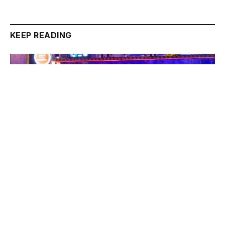
KEEP READING
ಮಂಗಳೂರು: ಬಾರ್‌ಗಳ ಮೇಲೆ ಅಬಕಾರಿ ಇಲಾಖೆಯ ದಿಢೀರ್ ದಾಳಿ –
ಅಪ್ರಾಪ್ತರಿಗೆ ಮದ್ಯ ಪೂರೈಕೆಗೆ ಕಟ್ಟುನಿಟ್ಟಿನ ಎಚ್ಚರಿಕೆ