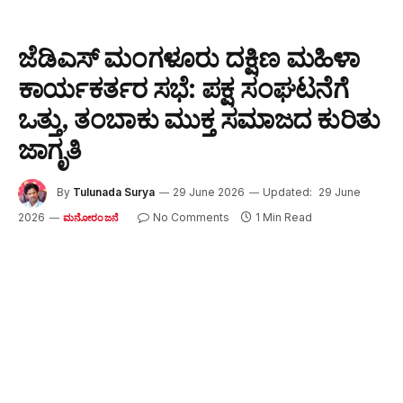
ಜೆಡಿಎಸ್ ಮಂಗಳೂರು ದಕ್ಷಿಣ ಮಹಿಳಾ
ಕಾರ್ಯಕರ್ತರ ಸಭೆ: ಪಕ್ಷ ಸಂಘಟನೆಗೆ
ಒತ್ತು, ತಂಬಾಕು ಮುಕ್ತ ಸಮಾಜದ ಕುರಿತು
ಜಾಗೃತಿ
By
Tulunada Surya
29 June 2026
Updated:
29 June
2026
No Comments
1 Min Read
ಮನೋರಂಜನೆ