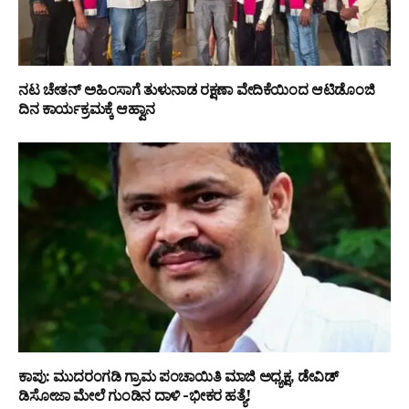
ನಟ ಚೇತನ್ ಅಹಿಂಸಾಗೆ ತುಳುನಾಡ ರಕ್ಷಣಾ ವೇದಿಕೆಯಿಂದ ಆಟಿಡೊಂಜಿ
ದಿನ ಕಾರ್ಯಕ್ರಮಕ್ಕೆ ಆಹ್ವಾನ
ಕಾಪು: ಮುದರಂಗಡಿ ಗ್ರಾಮ ಪಂಚಾಯಿತಿ ಮಾಜಿ ಅಧ್ಯಕ್ಷ, ಡೇವಿಡ್
ಡಿಸೋಜಾ ಮೇಲೆ ಗುಂಡಿನ ದಾಳಿ -ಭೀಕರ ಹತ್ಯೆ!