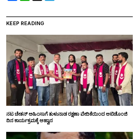
KEEP READING
ನಟ ಚೇತನ್ ಅಹಿಂಸಾಗೆ ತುಳುನಾಡ ರಕ್ಷಣಾ ವೇದಿಕೆಯಿಂದ ಆಟಿಡೊಂಜಿ
ದಿನ ಕಾರ್ಯಕ್ರಮಕ್ಕೆ ಆಹ್ವಾನ