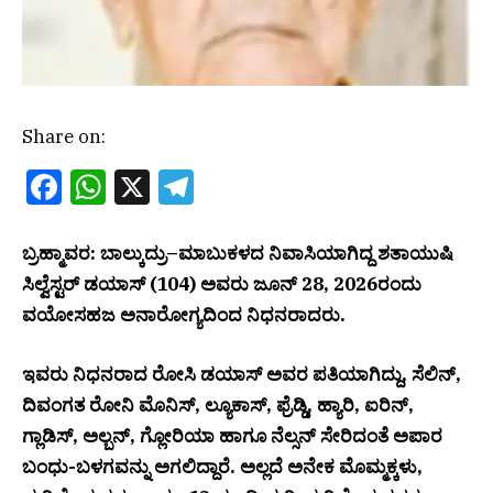
Share on:
Facebook
WhatsApp
X
Telegram
ಬ್ರಹ್ಮಾವರ: ಬಾಲ್ಕುದ್ರು–ಮಾಬುಕಳದ ನಿವಾಸಿಯಾಗಿದ್ದ ಶತಾಯುಷಿ
ಸಿಲ್ವೆಸ್ಟರ್ ಡಯಾಸ್ (104) ಅವರು ಜೂನ್ 28, 2026ರಂದು
ವಯೋಸಹಜ ಅನಾರೋಗ್ಯದಿಂದ ನಿಧನರಾದರು.
ಇವರು ನಿಧನರಾದ ರೋಸಿ ಡಯಾಸ್ ಅವರ ಪತಿಯಾಗಿದ್ದು, ಸೆಲಿನ್,
ದಿವಂಗತ ರೋನಿ ಮೊನಿಸ್, ಲ್ಯೂಕಾಸ್, ಫ್ರೆಡ್ಡಿ, ಹ್ಯಾರಿ, ಐರಿನ್,
ಗ್ಲಾಡಿಸ್, ಅಲ್ಬನ್, ಗ್ಲೋರಿಯಾ ಹಾಗೂ ನೆಲ್ಸನ್ ಸೇರಿದಂತೆ ಅಪಾರ
ಬಂಧು-ಬಳಗವನ್ನು ಅಗಲಿದ್ದಾರೆ. ಅಲ್ಲದೆ ಅನೇಕ ಮೊಮ್ಮಕ್ಕಳು,