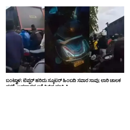
ಬಂಟ್ವಾಳ: ಟಿಪ್ಪರ್ ಹರಿದು ಸ್ಕೂಟರ್ ಹಿಂಬದಿ ಸವಾರ ಸಾವು; ಲಾರಿ ಚಾಲಕ
ವಶಕ್ಕೆ, ಅಪಘಾತದ ಬಗ್ಗೆ ವಿಭಿನ್ನ ಮಾಹಿತಿ
EDITORS PICKS