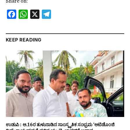
Share on:
Facebook
WhatsApp
X
Telegram
KEEP READING
ಉಡುಪಿ : ಆ.16ರ ತುಳುನಾಡಿನ ಸಾಂಸ್ಕೃತಿಕ ಸಂಭ್ರಮ ‘ಆಟಿಡೊಂಜಿ