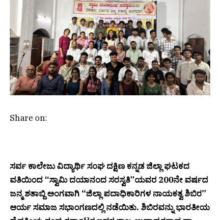
Share on:
ಸರ್ವ ಕಾಲೇಜು ವಿದ್ಯಾರ್ಥಿ ಸಂಘ ದಕ್ಷಿಣ ಕನ್ನಡ ಜಿಲ್ಲಾ ಘಟಕದ
ವತಿಯಿಂದ “ಸ್ವಾಮಿ ದಯಾನಂದ ಸರಸ್ವತಿ”ಯವರ 200ನೇ ವರ್ಷದ
ಜನ್ಮ ಶತಾಬ್ದಿ ಅಂಗವಾಗಿ “ಜಿಲ್ಲಾ ಪದಾಧಿಕಾರಿಗಳ ನಾಯಕತ್ವ ಶಿಬಿರ”
ಆರ್ಯ ಸಮಾಜ ಸಭಾಂಗಣದಲ್ಲಿ ನಡೆಯಿತು. ಶಿಬಿರವನ್ನು ಭಾರತೀಯ