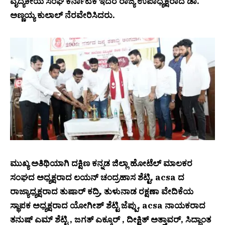
ವೈದ್ಯಕೀಯ ಸಂಘ ಕರ್ನಾಟಕ ಇದರ ರಾಜ್ಯ ಉಪಾಧ್ಯಕ್ಷರಾದ ಡಾ.
ಅಣ್ಣಯ್ಯ ಕುಲಾಲ್ ನೆರವೇರಿಸಿದರು.
ಮುಖ್ಯ ಅತಿಥಿಯಾಗಿ ದಕ್ಷಿಣ ಕನ್ನಡ ಜಿಲ್ಲಾ ಹೋಟೆಲ್ ಮಾಲಕರ
ಸಂಘದ ಅಧ್ಯಕ್ಷರಾದ ಲಯನ್ ಚಂದ್ರಹಾಸ ಶೆಟ್ಟಿ, acsa ದ
ರಾಜ್ಯಾಧ್ಯಕ್ಷರಾದ ತುಷಾರ್ ಕದ್ರಿ, ತುಳುನಾಡ ರಕ್ಷಣಾ ವೇದಿಕೆಯ
ಸ್ಥಾಪಕ ಅಧ್ಯಕ್ಷರಾದ ಯೋಗೀಶ್ ಶೆಟ್ಟಿ ಜೆಪ್ಪು, acsa ನಾಯಕರಾದ
ತನುಷ್ ಎಮ್ ಶೆಟ್ಟಿ , ಜಗತ್ ಎಕ್ಕೂರ್ , ದೀಕ್ಷಿತ್ ಅತ್ತಾವರ್, ಸಿದ್ದಾಂತ