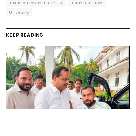
Tulunada Rakshana vedike
Tulunada surya
University
KEEP READING
ಉಡುಪಿ : ಆ.16ರ ತುಳುನಾಡಿನ ಸಾಂಸ್ಕೃತಿಕ ಸಂಭ್ರಮ ‘ಆಟಿಡೊಂಜಿ
ದಿನ’: ಕಾರ್ಯಕ್ರಮಕ್ಕೆ ಸಚಿವ ಯು.ಟಿ. ಖಾದರ್‌ಗೆ ಆಹ್ವಾನ