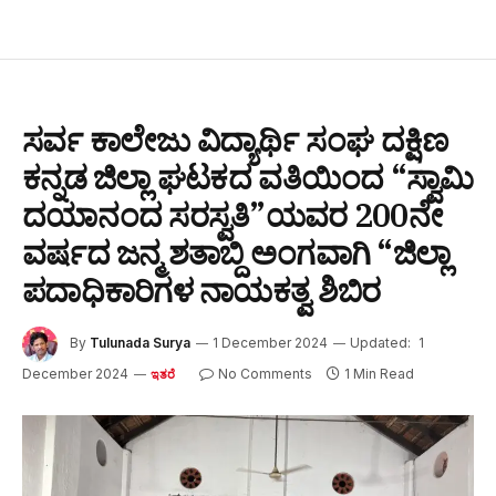
ಸರ್ವ ಕಾಲೇಜು ವಿದ್ಯಾರ್ಥಿ ಸಂಘ ದಕ್ಷಿಣ
ಕನ್ನಡ ಜಿಲ್ಲಾ ಘಟಕದ ವತಿಯಿಂದ “ಸ್ವಾಮಿ
ದಯಾನಂದ ಸರಸ್ವತಿ”ಯವರ 200ನೇ
ವರ್ಷದ ಜನ್ಮ ಶತಾಬ್ದಿ ಅಂಗವಾಗಿ “ಜಿಲ್ಲಾ
ಪದಾಧಿಕಾರಿಗಳ ನಾಯಕತ್ವ ಶಿಬಿರ
By
Tulunada Surya
1 December 2024
Updated:
1
December 2024
No Comments
1 Min Read
ಇತರೆ