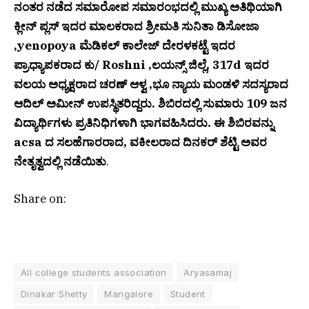
ನಂತರ ನಡೆದ ಸಮಾರೋಪ ಸಮಾರಂಭದಲ್ಲಿ ಮುಖ್ಯ ಅತಿಥಿಯಾಗಿ
ಕ್ಲೀನ್ ಪ್ಲಸ್ ಇದರ ಮಾಲಕರಾದ ಶ್ರೀಮತಿ ಸುನಿತಾ ಡಿಸೋಜಾ
,yenopoya ಮೆಡಿಕಲ್ ಕಾಲೇಜ್ ದೇರಳಕಟ್ಟೆ ಇದರ
ಪ್ರಾಧ್ಯಾಪಕರಾದ ಕು/ Roshni ,ಲಯನ್ಸ್ ಜಿಲ್ಲೆ, 317d ಇದರ
ವಲಯ ಅಧ್ಯಕ್ಷರಾದ ಚರಣ್ ಆಳ್ವ ,ಭೂ ನ್ಯಾಯ ಮಂಡಳಿ ಸದಸ್ಯರಾದ
ಆದಿಲ್ ಅಮೀನ್ ಉಪಸ್ಥಿತರಿದ್ದರು. ಶಿಬಿರದಲ್ಲಿ ಸುಮಾರು 109 ಜನ
ವಿದ್ಯಾರ್ಥಿಗಳು ಪ್ರತಿನಿಧಿಗಳಾಗಿ ಭಾಗವಹಿಸಿದರು. ಈ ಶಿಬಿರವನ್ನು
acsa ದ ಸಲಹೆಗಾರರಾದ, ವಕೀಲರಾದ ದಿನಕರ್ ಶೆಟ್ಟಿ ಅವರ
ನೇತೃತ್ವದಲ್ಲಿ ನಡೆಯಿತು
.
Share on:
All college students association
Aryasamaj
Dinakar Shetty
Mangalore
Student