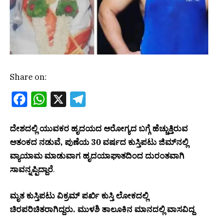
Share on:
Facebook
WhatsApp
X
Telegram
ದೇಶದಲ್ಲಿ ಯುವಕರ ಹೃದಯದ ಆರೋಗ್ಯದ ಬಗ್ಗೆ ಹೆಚ್ಚುತ್ತಿರುವ
ಆತಂಕದ ನಡುವೆ, ಪುಣೆಯ 30 ವರ್ಷದ ಕುಸ್ತಿಪಟು ಜಿಮ್‌ನಲ್ಲಿ
ವ್ಯಾಯಾಮ ಮಾಡುವಾಗ ಹೃದಯಾಘಾತದಿಂದ ದುರಂತವಾಗಿ
ಸಾವನ್ನಪ್ಪಿದ್ದಾರೆ
.
ಮೃತ ಕುಸ್ತಿಪಟು ವಿಕ್ರಮ್ ಪರ್ಖಿ ಕುಸ್ತಿ ಲೋಕದಲ್ಲಿ
ಚಿರಪರಿಚಿತರಾಗಿದ್ದರು. ಮುಳಶಿ ತಾಲೂಕಿನ ಮಾನದಲ್ಲಿ ವಾಸವಿದ್ದ