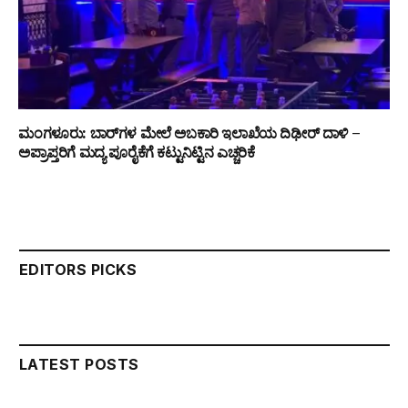
ಮಂಗಳೂರು: ಬಾರ್‌ಗಳ ಮೇಲೆ ಅಬಕಾರಿ ಇಲಾಖೆಯ ದಿಢೀರ್ ದಾಳಿ –
ಅಪ್ರಾಪ್ತರಿಗೆ ಮದ್ಯ ಪೂರೈಕೆಗೆ ಕಟ್ಟುನಿಟ್ಟಿನ ಎಚ್ಚರಿಕೆ
EDITORS PICKS
LATEST POSTS