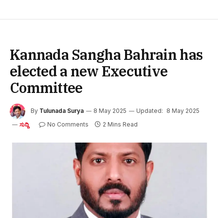
Kannada Sangha Bahrain has
elected a new Executive
Committee
By
Tulunada Surya
8 May 2025
Updated:
8 May 2025
No Comments
2 Mins Read
ಸುದ್ದಿ