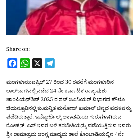
Share on:
Facebook
WhatsApp
X
Telegram
ಮಂಗಳೂರು:ಏಪ್ರಿಲ್ 27 ರಿಂದ 30 ರವರೆಗೆ ಮಂಗಳೂರಿನ
ಲಾಲ್‌ಬಾಗ್‌ನಲ್ಲಿ ನಡೆದ 24 ನೇ ಕರ್ನಾಟಕ ರಾಜ್ಯ ವುಶು
ಚಾಂಪಿಯನ್‌ಶಿಪ್ 2025 ರ ಸಬ್ ಜೂನಿಯರ್ ವಿಭಾಗದ ತೌಲೊ
ಜಿಯನ್ಸೂವಿನಲ್ಲಿ ಕು.ಮನ್ವಿತ ಮನೋಜ್ ಕುಮಾರ್ ಚಿನ್ನದ ಪದಕವನ್ನು
ಪಡೆದಿರುತ್ತಾರೆ. ಇಮ್ಮೋರ್ಟಲ್ಸ್ ಅಕಾಡಮಿಯ ಗುರುಗಳಾಗಿರುವ
ರೋಹನ್. ಎಸ್ ಇವರ ಬಳಿ ತರಬೇತಿಯನ್ನು ಪಡೆಯುತ್ತಿರುವ ಇವರು
ಶ್ರೀ ರಾಮಾಶ್ರಮ ಆಂಗ್ಲ ಮಾದ್ಯಮ ಶಾಲೆ ಕೊಂಚಾಡಿಯಲ್ಲಿನ 4ನೇ