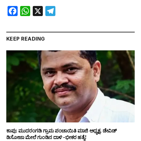
Facebook
WhatsApp
X
Telegram
KEEP READING
ಕಾಪು: ಮುದರಂಗಡಿ ಗ್ರಾಮ ಪಂಚಾಯಿತಿ ಮಾಜಿ ಅಧ್ಯಕ್ಷ, ಡೇವಿಡ್
ಡಿಸೋಜಾ ಮೇಲೆ ಗುಂಡಿನ ದಾಳಿ -ಭೀಕರ ಹತ್ಯೆ!