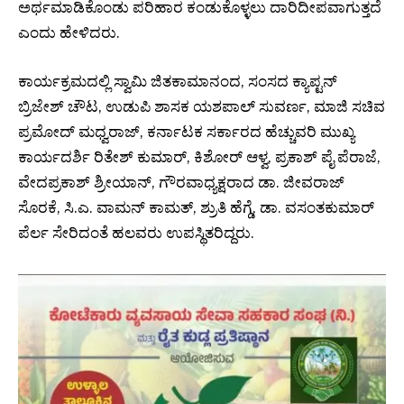
ಅರ್ಥಮಾಡಿಕೊಂಡು ಪರಿಹಾರ ಕಂಡುಕೊಳ್ಳಲು ದಾರಿದೀಪವಾಗುತ್ತದೆ
ಎಂದು ಹೇಳಿದರು.
ಕಾರ್ಯಕ್ರಮದಲ್ಲಿ ಸ್ವಾಮಿ ಜಿತಕಾಮಾನಂದ, ಸಂಸದ ಕ್ಯಾಪ್ಟನ್
ಬ್ರಿಜೇಶ್ ಚೌಟ, ಉಡುಪಿ ಶಾಸಕ ಯಶಪಾಲ್ ಸುವರ್ಣ, ಮಾಜಿ ಸಚಿವ
ಪ್ರಮೋದ್ ಮಧ್ವರಾಜ್, ಕರ್ನಾಟಕ ಸರ್ಕಾರದ ಹೆಚ್ಚುವರಿ ಮುಖ್ಯ
ಕಾರ್ಯದರ್ಶಿ ರಿತೇಶ್ ಕುಮಾರ್, ಕಿಶೋರ್ ಆಳ್ವ, ಪ್ರಕಾಶ್ ಪೈ ಪೆರಾಜೆ,
ವೇದಪ್ರಕಾಶ್ ಶ್ರೀಯಾನ್, ಗೌರವಾಧ್ಯಕ್ಷರಾದ ಡಾ. ಜೀವರಾಜ್
ಸೊರಕೆ, ಸಿ.ಎ. ವಾಮನ್ ಕಾಮತ್, ಶ್ರುತಿ ಹೆಗ್ಡೆ, ಡಾ. ವಸಂತಕುಮಾರ್
ಪೆರ್ಲ ಸೇರಿದಂತೆ ಹಲವರು ಉಪಸ್ಥಿತರಿದ್ದರು.