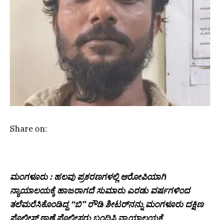
Share on:
ಮಂಗಳೂರು : ಹಲವು ಪ್ರಕರಣಗಳಲ್ಲಿ ಆರೋಪಿಯಾಗಿ
ನ್ಯಾಯಾಲಯಕ್ಕೆ ಹಾಜರಾಗದೆ ಸುಮಾರು ಎರಡು ವರ್ಷಗಳಿಂದ
ತಲೆಮರೆಸಿಕೊಂಡಿದ್ದ “ಬಿ” ರೌಡಿ ಶೀಟರ್‌ನನ್ನು ಮಂಗಳೂರು ದಕ್ಷಿಣ
ಪೊಲೀಸ್ ಠಾಣೆ ಪೊಲೀಸರು ಬಂಧಿಸಿ ನ್ಯಾಯಾಲಯಕ್ಕೆ