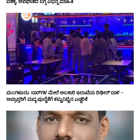
ವಶಕ್ಕೆ, ಅಪಘಾತದ ಬಗ್ಗೆ ವಿಭಿನ್ನ ಮಾಹಿತಿ
ಮಂಗಳೂರು: ಬಾರ್‌ಗಳ ಮೇಲೆ ಅಬಕಾರಿ ಇಲಾಖೆಯ ದಿಢೀರ್ ದಾಳಿ –
ಅಪ್ರಾಪ್ತರಿಗೆ ಮದ್ಯ ಪೂರೈಕೆಗೆ ಕಟ್ಟುನಿಟ್ಟಿನ ಎಚ್ಚರಿಕೆ