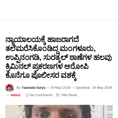
ನ್ಯಾಯಾಲಯಕ್ಕೆ ಹಾಜರಾಗದೆ
ತಲೆಮರೆಸಿಕೊಂಡಿದ್ದ ಮಂಗಳೂರು,
ಉಪ್ಪಿನಂಗಡಿ, ಸುರತ್ಕಲ್ ಠಾಣೆಗಳ ಹಲವು
ಕ್ರಿಮಿನಲ್ ಪ್ರಕರಣಗಳ ಆರೋಪಿ
ಕೊನೆಗೂ ಪೊಲೀಸರ ವಶಕ್ಕೆ
By
Tulunada Surya
29 May 2026
Updated:
29 May 2026
No Comments
1 Min Read
ಅಪರಾಧ