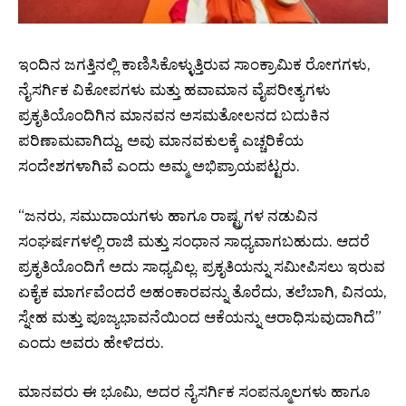
ಇಂದಿನ ಜಗತ್ತಿನಲ್ಲಿ ಕಾಣಿಸಿಕೊಳ್ಳುತ್ತಿರುವ ಸಾಂಕ್ರಾಮಿಕ ರೋಗಗಳು,
ನೈಸರ್ಗಿಕ ವಿಕೋಪಗಳು ಮತ್ತು ಹವಾಮಾನ ವೈಪರೀತ್ಯಗಳು
ಪ್ರಕೃತಿಯೊಂದಿಗಿನ ಮಾನವನ ಅಸಮತೋಲನದ ಬದುಕಿನ
ಪರಿಣಾಮವಾಗಿದ್ದು, ಅವು ಮಾನವಕುಲಕ್ಕೆ ಎಚ್ಚರಿಕೆಯ
ಸಂದೇಶಗಳಾಗಿವೆ ಎಂದು ಅಮ್ಮ ಅಭಿಪ್ರಾಯಪಟ್ಟರು.
“ಜನರು, ಸಮುದಾಯಗಳು ಹಾಗೂ ರಾಷ್ಟ್ರಗಳ ನಡುವಿನ
ಸಂಘರ್ಷಗಳಲ್ಲಿ ರಾಜಿ ಮತ್ತು ಸಂಧಾನ ಸಾಧ್ಯವಾಗಬಹುದು. ಆದರೆ
ಪ್ರಕೃತಿಯೊಂದಿಗೆ ಅದು ಸಾಧ್ಯವಿಲ್ಲ. ಪ್ರಕೃತಿಯನ್ನು ಸಮೀಪಿಸಲು ಇರುವ
ಏಕೈಕ ಮಾರ್ಗವೆಂದರೆ ಅಹಂಕಾರವನ್ನು ತೊರೆದು, ತಲೆಬಾಗಿ, ವಿನಯ,
ಸ್ನೇಹ ಮತ್ತು ಪೂಜ್ಯಭಾವನೆಯಿಂದ ಆಕೆಯನ್ನು ಆರಾಧಿಸುವುದಾಗಿದೆ”
ಎಂದು ಅವರು ಹೇಳಿದರು.
ಮಾನವರು ಈ ಭೂಮಿ, ಅದರ ನೈಸರ್ಗಿಕ ಸಂಪನ್ಮೂಲಗಳು ಹಾಗೂ