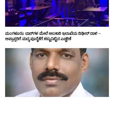
ಮಂಗಳೂರು: ಬಾರ್‌ಗಳ ಮೇಲೆ ಅಬಕಾರಿ ಇಲಾಖೆಯ ದಿಢೀರ್ ದಾಳಿ –
ಅಪ್ರಾಪ್ತರಿಗೆ ಮದ್ಯ ಪೂರೈಕೆಗೆ ಕಟ್ಟುನಿಟ್ಟಿನ ಎಚ್ಚರಿಕೆ
ಆತ್ಮಶಕ್ತಿ ವಿವಿಧೋದ್ದೇಶ ಸಹಕಾರಿ ಸಂಘ, ಮಂಗಳೂರುನೀರುಮಾರ್ಗ ಶಾಖೆ