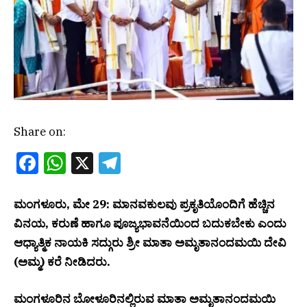
Share on:
Facebook
WhatsApp
X
Telegram
ಮಂಗಳೂರು, ಮೇ 29: ಮಾನವಕುಲವು ಪ್ರಕೃತಿಯೊಂದಿಗೆ ಹೆಚ್ಚಿನ
ವಿನಯ, ಕರುಣೆ ಹಾಗೂ ಪೂಜ್ಯಭಾವನೆಯಿಂದ ಬದುಕಬೇಕು ಎಂದು
ಆಧ್ಯಾತ್ಮಿಕ ನಾಯಕಿ ಸದ್ಗುರು ಶ್ರೀ ಮಾತಾ ಅಮೃತಾನಂದಮಯಿ ದೇವಿ
(ಅಮ್ಮ) ಕರೆ ನೀಡಿದರು.
ಮಂಗಳೂರಿನ ಬೋಳೂರಿನಲ್ಲಿರುವ ಮಾತಾ ಅಮೃತಾನಂದಮಯಿ