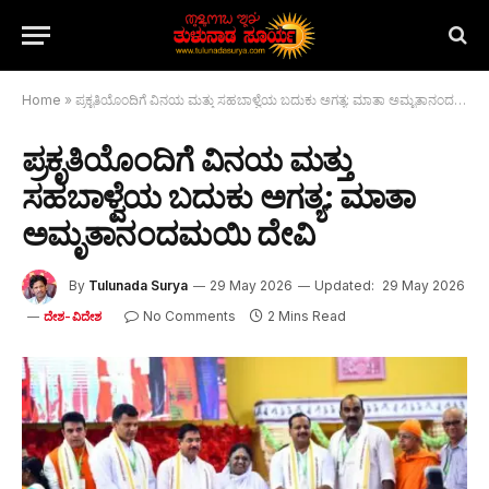
Home
»
ಪ್ರಕೃತಿಯೊಂದಿಗೆ ವಿನಯ ಮತ್ತು ಸಹಬಾಳ್ವೆಯ ಬದುಕು ಅಗತ್ಯ: ಮಾತಾ ಅಮೃತಾನಂದಮಯಿ ದೇವಿ
ಪ್ರಕೃತಿಯೊಂದಿಗೆ ವಿನಯ ಮತ್ತು
ಸಹಬಾಳ್ವೆಯ ಬದುಕು ಅಗತ್ಯ: ಮಾತಾ
ಅಮೃತಾನಂದಮಯಿ ದೇವಿ
By
Tulunada Surya
29 May 2026
Updated:
29 May 2026
No Comments
2 Mins Read
ದೇಶ-ವಿದೇಶ