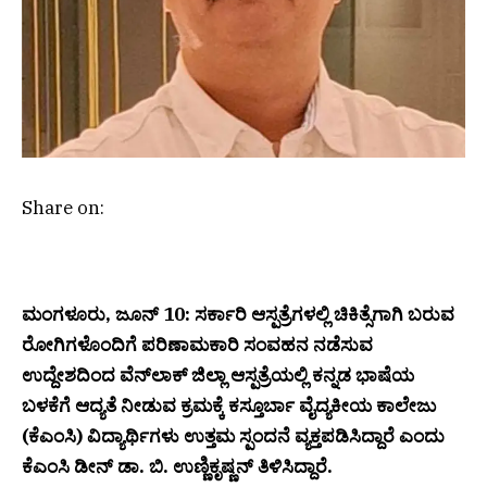
Share on:
ಮಂಗಳೂರು, ಜೂನ್ 10: ಸರ್ಕಾರಿ ಆಸ್ಪತ್ರೆಗಳಲ್ಲಿ ಚಿಕಿತ್ಸೆಗಾಗಿ ಬರುವ
ರೋಗಿಗಳೊಂದಿಗೆ ಪರಿಣಾಮಕಾರಿ ಸಂವಹನ ನಡೆಸುವ
ಉದ್ದೇಶದಿಂದ ವೆನ್‌ಲಾಕ್ ಜಿಲ್ಲಾ ಆಸ್ಪತ್ರೆಯಲ್ಲಿ ಕನ್ನಡ ಭಾಷೆಯ
ಬಳಕೆಗೆ ಆದ್ಯತೆ ನೀಡುವ ಕ್ರಮಕ್ಕೆ ಕಸ್ತೂರ್ಬಾ ವೈದ್ಯಕೀಯ ಕಾಲೇಜು
(ಕೆಎಂಸಿ) ವಿದ್ಯಾರ್ಥಿಗಳು ಉತ್ತಮ ಸ್ಪಂದನೆ ವ್ಯಕ್ತಪಡಿಸಿದ್ದಾರೆ ಎಂದು
ಕೆಎಂಸಿ ಡೀನ್ ಡಾ. ಬಿ. ಉಣ್ಣಿಕೃಷ್ಣನ್ ತಿಳಿಸಿದ್ದಾರೆ.