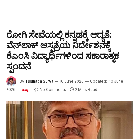
ರೋಗಿ ಸೇವೆಯಲ್ಲಿ ಕನ್ನಡಕ್ಕೆ ಆದ್ಯತೆ:
ವೆನ್‌ಲಾಕ್ ಆಸ್ಪತ್ರೆಯ ನಿರ್ದೇಶನಕ್ಕೆ
ಕೆಎಂಸಿ ವಿದ್ಯಾರ್ಥಿಗಳಿಂದ ಸಕಾರಾತ್ಮಕ
ಸ್ಪಂದನೆ
By
Tulunada Surya
10 June 2026
Updated:
10 June
2026
No Comments
2 Mins Read
ರಾಜ್ಯ