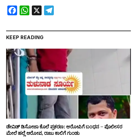
Facebook
WhatsApp
X
Telegram
KEEP READING
ಡೇವಿಡ್ ಡಿಸೋಜಾ ಕೊಲೆ ಪ್ರಕರಣ: ಆರೋಪಿಗೆ ಬಂಧನ – ಪೊಲೀಸರ
ಮೇಲೆ ಹಲ್ಲೆ ಆರೋಪ, ರಾಜು ಕಾಲಿಗೆ ಗುಂಡು