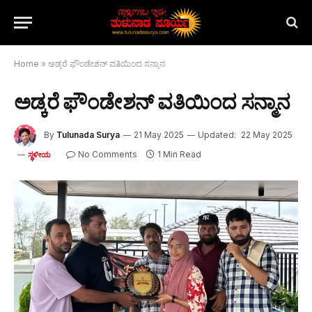
Home
»
ಅಡ್ಕರೆ ಫೌಂಡೇಶನ್ ವತಿಯಿಂದ ಸನ್ಮಾನ
ಅಡ್ಕರೆ ಫೌಂಡೇಶನ್ ವತಿಯಿಂದ ಸನ್ಮಾನ
By
Tulunada Surya
21 May 2025
Updated:
22 May 2025
No Comments
1 Min Read
ಸ್ಥಳೀಯ