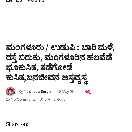
LATEST POSTS
ಮಂಗಳೂರು / ಉಡುಪಿ : ಬಾರಿ ಮಳೆ,
ರಸ್ತೆ ಬಿರುಕು, ಮಂಗಳೂರಿನ ಹಲವೆಡೆ
ಭೂಕುಸಿತ, ತಡೆಗೋಡೆ
ಕುಸಿತ,ಜನಜೀವನ ಅಸ್ತವ್ಯಸ್ಥ
By
Tulunada Surya
20 May 2025
ಸುದ್ದಿ
No Comments
2 Mins Read
Share on: