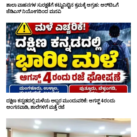
ಶಾಲಾ ವಾಹನಗಳ ಸುರಕ್ಷತೆಗೆ ಕಟ್ಟುನಿಟ್ಟಿನ ಕ್ರಮಕ್ಕೆ ಆಗ್ರಹ: ಆರ್‌ಟಿಒಗೆ
ಜೆಡಿಎಸ್ ನಿಯೋಗದಿಂದ ಮನವಿ
ದಕ್ಷಿಣ ಕನ್ನಡದಲ್ಲಿ ಮಳೆಯ ಅಬ್ಬರ ಮುಂದುವರಿಕೆ: ಆಗಸ್ಟ್ 4ರಂದು
ಅಂಗನವಾಡಿ, ಶಾಲೆಗಳಿಗೆ ಮತ್ತೆ ರಜೆ