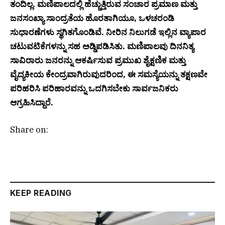
ತಂದಿಲ್ಲ. ಮಣಿಪಾಲದಲ್ಲಿ ಹೆಚ್ಚುತ್ತಿರುವ ಸಂಚಾರ ಪ್ರಮಾಣ ಮತ್ತು
ಜನಸಂಖ್ಯಾ ಸಾಂದ್ರತೆಯ ಹೊರತಾಗಿಯೂ, ಒಳಚರಂಡಿ
ಸುಧಾರಣೆಗಳು ಸ್ಥಗಿತಗೊಂಡಿವೆ. ನೀರಿನ ನಿಲುಗಡೆ ಇಲ್ಲಿನ ವ್ಯಾಪಾರ
ಚಟುವಟಿಕೆಗಳನ್ನು ಸಹ ಅಡ್ಡಿಪಡಿಸಿತು. ಮಣಿಪಾಲವು ದಿನನಿತ್ಯ
ಸಾವಿರಾರು ಜನರನ್ನು ಆಕರ್ಷಿಸುವ ಪ್ರಮುಖ ಶೈಕ್ಷಣಿಕ ಮತ್ತು
ವೈದ್ಯಕೀಯ ಕೇಂದ್ರವಾಗಿರುವುದರಿಂದ, ಈ ಸಮಸ್ಯೆಯನ್ನು ತಕ್ಷಣವೇ
ಪರಿಹರಿಸಿ ಪರಿಹಾರವನ್ನು ಒದಗಿಸಬೇಕು ಸಾರ್ವಜನಿಕರು
ಆಗ್ರಹಿಸಿದ್ದಾರೆ.
Share on:
KEEP READING