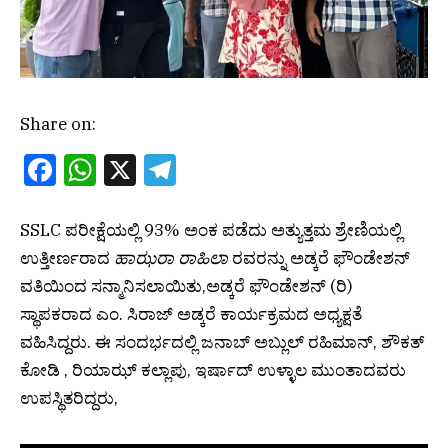
Share on:
Facebook
WhatsApp
X
Telegram
SSLC ಪರೀಕ್ಷೆಯಲ್ಲಿ 93% ಅಂಕ ಪಡೆದು ಅತ್ಯುತ್ತಮ ಶ್ರೇಣಿಯಲ್ಲಿ
ಉತ್ತೀರ್ಣರಾದ
ಹಾಝರಾ ರಾಹಿಲಾ
ರವರನ್ನು ಅಡ್ಕರೆ ಫೌಂಡೇಶನ್
ವತಿಯಿಂದ ಸನ್ಮಾನಿಸಲಾಯಿತು,ಅಡ್ಕರೆ ಫೌಂಡೇಶನ್ (ರಿ)
ಸ್ಥಾಪಕರಾದ ಎಂ. ಸಿರಾಜ್ ಅಡ್ಕರೆ ಕಾರ್ಯಕ್ರಮದ ಅಧ್ಯಕ್ಷತೆ
ವಹಿಸಿದ್ದರು. ಈ ಸಂದರ್ಭದಲ್ಲಿ ಜನಾಬ್ ಅಬ್ಲುಲ್ ರಹಿಮಾನ್, ಶೌಕತ್
ಕೋಡಿ , ರಿಯಾಝ್ ಕಲ್ಲಾಪು, ಇರ್ಷಾದ್ ಉಳ್ಳಾಲ ಮುಂತಾದವರು
ಉಪಸ್ಥಿತರಿದ್ದರು,