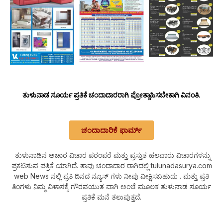
ತುಳುನಾಡ ಸೂರ್ಯ ಪ್ರತಿಕೆ ಚಂದಾದಾರರಾಗಿ ಪ್ರೋತ್ಸಾಹಿಸಬೇಕಾಗಿ ವಿನಂತಿ.
ಚಂದಾದಾರಿಕೆ ಫಾರ್ಮ್
ತುಳುನಾಡಿನ ಅಚಾರ ವಿಚಾರ ಪರಂಪರೆ ಮತ್ತು ಪ್ರಸ್ತುತ ಹಲವಾರು ವಿಚಾರಗಳನ್ನು
ಪ್ರಕಟಿಸುವ ಪತ್ರಿಕೆ ಯಾಗಿದೆ. ತಾವು ಚಂದಾದಾರ ರಾಗಿದಲ್ಲಿ tulunadasurya.com
web News ನಲ್ಲಿ ಪ್ರತಿ ದಿನದ ನ್ಯೂಸ್ ಗಳು ನೀವು ವೀಕ್ಷಿಸಬಹುದು . ಮತ್ತು ಪ್ರತಿ
ತಿಂಗಳು ನಿಮ್ಮ ವಿಳಾಸಕ್ಕೆ ಗೌರವಯುತ ವಾಗಿ ಅಂಚೆ ಮೂಲಕ ತುಳುನಾಡ ಸೂರ್ಯ
ಪ್ರತಿಕೆ ಮನೆ ತಲುಪುತ್ತದೆ.