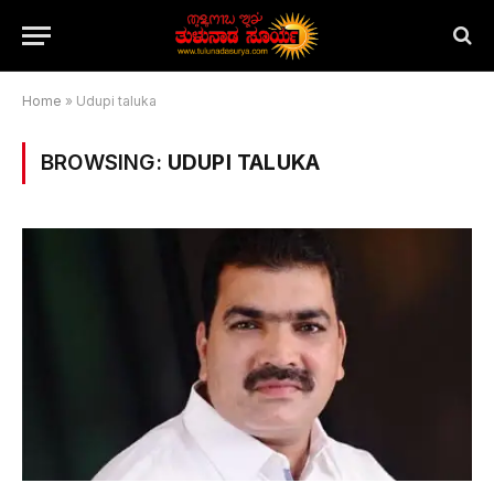
Home
»
Udupi taluka
BROWSING:
UDUPI TALUKA