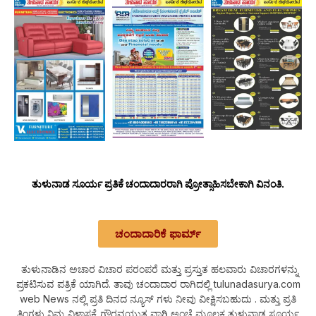
ತುಳುನಾಡ ಸೂರ್ಯ ಪ್ರತಿಕೆ ಚಂದಾದಾರರಾಗಿ ಪ್ರೋತ್ಸಾಹಿಸಬೇಕಾಗಿ ವಿನಂತಿ.
ಚಂದಾದಾರಿಕೆ ಫಾರ್ಮ್
ತುಳುನಾಡಿನ ಅಚಾರ ವಿಚಾರ ಪರಂಪರೆ ಮತ್ತು ಪ್ರಸ್ತುತ ಹಲವಾರು ವಿಚಾರಗಳನ್ನು
ಪ್ರಕಟಿಸುವ ಪತ್ರಿಕೆ ಯಾಗಿದೆ. ತಾವು ಚಂದಾದಾರ ರಾಗಿದಲ್ಲಿ tulunadasurya.com
web News ನಲ್ಲಿ ಪ್ರತಿ ದಿನದ ನ್ಯೂಸ್ ಗಳು ನೀವು ವೀಕ್ಷಿಸಬಹುದು . ಮತ್ತು ಪ್ರತಿ
ತಿಂಗಳು ನಿಮ್ಮ ವಿಳಾಸಕ್ಕೆ ಗೌರವಯುತ ವಾಗಿ ಅಂಚೆ ಮೂಲಕ ತುಳುನಾಡ ಸೂರ್ಯ