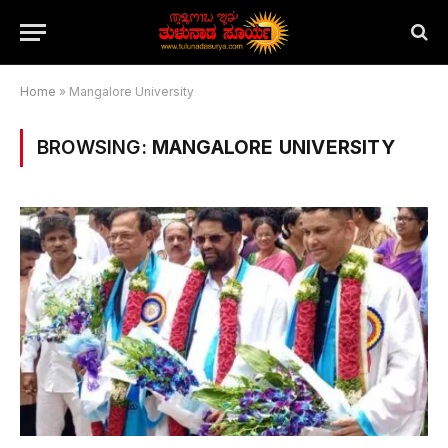
Home
»
Mangalore University
BROWSING:
MANGALORE UNIVERSITY