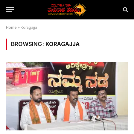
Home
»
Koragajja
BROWSING:
KORAGAJJA