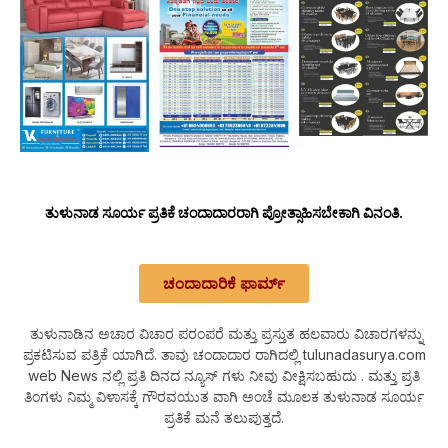
ತುಳುನಾಡ ಸೂರ್ಯ ಪ್ರತಿಕೆ ಚಂದಾದಾರರಾಗಿ ಪ್ರೋತ್ಸಾಹಿಸಬೇಕಾಗಿ ವಿನಂತಿ.
ಚಂದಾದಾರಿಕೆ ಫಾರ್ಮ್
ತುಳುನಾಡಿನ ಅಚಾರ ವಿಚಾರ ಪರಂಪರೆ ಮತ್ತು ಪ್ರಸ್ತುತ ಹಲವಾರು ವಿಚಾರಗಳನ್ನು
ಪ್ರಕಟಿಸುವ ಪತ್ರಿಕೆ ಯಾಗಿದೆ. ತಾವು ಚಂದಾದಾರ ರಾಗಿದಲ್ಲಿ tulunadasurya.com
web News ನಲ್ಲಿ ಪ್ರತಿ ದಿನದ ನ್ಯೂಸ್ ಗಳು ನೀವು ವೀಕ್ಷಿಸಬಹುದು . ಮತ್ತು ಪ್ರತಿ
ತಿಂಗಳು ನಿಮ್ಮ ವಿಳಾಸಕ್ಕೆ ಗೌರವಯುತ ವಾಗಿ ಅಂಚೆ ಮೂಲಕ ತುಳುನಾಡ ಸೂರ್ಯ
ಪ್ರತಿಕೆ ಮನೆ ತಲುಪುತ್ತದೆ.