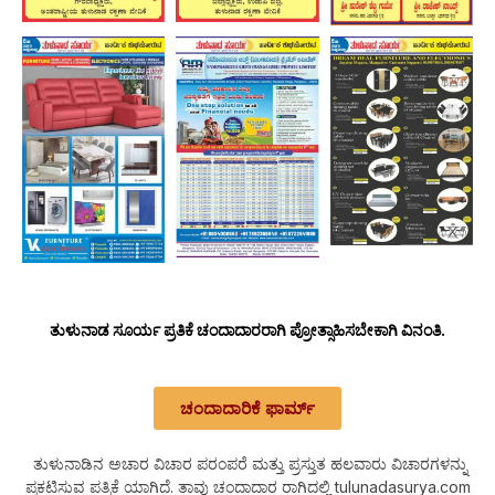
ತುಳುನಾಡ ಸೂರ್ಯ ಪ್ರತಿಕೆ ಚಂದಾದಾರರಾಗಿ ಪ್ರೋತ್ಸಾಹಿಸಬೇಕಾಗಿ ವಿನಂತಿ.
ಚಂದಾದಾರಿಕೆ ಫಾರ್ಮ್
ತುಳುನಾಡಿನ ಅಚಾರ ವಿಚಾರ ಪರಂಪರೆ ಮತ್ತು ಪ್ರಸ್ತುತ ಹಲವಾರು ವಿಚಾರಗಳನ್ನು
ಪ್ರಕಟಿಸುವ ಪತ್ರಿಕೆ ಯಾಗಿದೆ. ತಾವು ಚಂದಾದಾರ ರಾಗಿದಲ್ಲಿ tulunadasurya.com