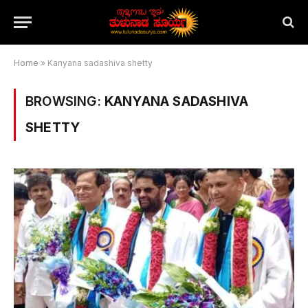
Home
»
Kanyana sadashiva shetty
BROWSING:
KANYANA SADASHIVA
SHETTY