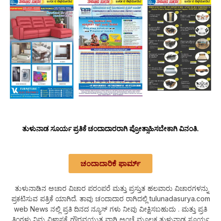
ತುಳುನಾಡ ಸೂರ್ಯ ಪ್ರತಿಕೆ ಚಂದಾದಾರರಾಗಿ ಪ್ರೋತ್ಸಾಹಿಸಬೇಕಾಗಿ ವಿನಂತಿ.
ಚಂದಾದಾರಿಕೆ ಫಾರ್ಮ್
ತುಳುನಾಡಿನ ಅಚಾರ ವಿಚಾರ ಪರಂಪರೆ ಮತ್ತು ಪ್ರಸ್ತುತ ಹಲವಾರು ವಿಚಾರಗಳನ್ನು
ಪ್ರಕಟಿಸುವ ಪತ್ರಿಕೆ ಯಾಗಿದೆ. ತಾವು ಚಂದಾದಾರ ರಾಗಿದಲ್ಲಿ tulunadasurya.com
web News ನಲ್ಲಿ ಪ್ರತಿ ದಿನದ ನ್ಯೂಸ್ ಗಳು ನೀವು ವೀಕ್ಷಿಸಬಹುದು . ಮತ್ತು ಪ್ರತಿ
ತಿಂಗಳು ನಿಮ್ಮ ವಿಳಾಸಕ್ಕೆ ಗೌರವಯುತ ವಾಗಿ ಅಂಚೆ ಮೂಲಕ ತುಳುನಾಡ ಸೂರ್ಯ