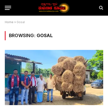
Home
»
Gosal
BROWSING:
GOSAL