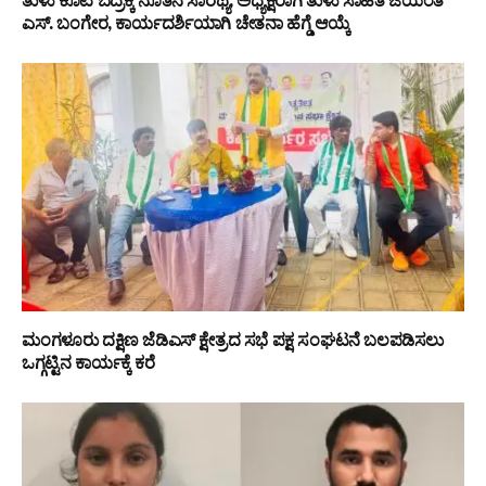
ತುಳು ಕೂಟ ಬೆದ್ರಕ್ಕೆ ನೂತನ ಸಾರಥ್ಯ, ಅಧ್ಯಕ್ಷರಾಗಿ ತುಳು ಸಾಹಿತಿ ಜಯಂತಿ
ಎಸ್. ಬಂಗೇರ, ಕಾರ್ಯದರ್ಶಿಯಾಗಿ ಚೇತನಾ ಹೆಗ್ಡೆ ಆಯ್ಕೆ
ಮಂಗಳೂರು ದಕ್ಷಿಣ ಜೆಡಿಎಸ್ ಕ್ಷೇತ್ರದ ಸಭೆ ಪಕ್ಷ ಸಂಘಟನೆ ಬಲಪಡಿಸಲು
ಒಗ್ಗಟ್ಟಿನ ಕಾರ್ಯಕ್ಕೆ ಕರೆ