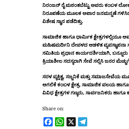
ನಿರಂಜನ್ ರೈ ಮಠಂತಬೆಟ್ಟು ಅವರು ಕಂಬಳ ಲೋಕದಲ
ನಿರೂಪಣೆಯ ಮೂಲಕ ಅಪಾರ ಜನಮನ್ನಣೆ ಗಳಿಸಿದ್ದರು.
ವಿಶೇಷ ಸ್ಥಾನ ಪಡೆದಿತ್ತು.
ಸಾಮಾಜಿಕ ಹಾಗೂ ಧಾರ್ಮಿಕ ಕ್ಷೇತ್ರಗಳಲ್ಲಿಯೂ ಅವ
ಮಹಿಷಮರ್ದಿನಿ ದೇವಳದ ಆಡಳಿತ ವ್ಯವಸ್ಥಾಪನಾ ಸಮ
ಸಮಿತಿಯ ಪ್ರಧಾನ ಕಾರ್ಯದರ್ಶಿಯಾಗಿ, ಬನ್ನೂ
ಕ್ರಿಯಾಶೀಲ ಸದಸ್ಯರಾಗಿ ಸೇವೆ ಸಲ್ಲಿಸಿ ಜನರ ಮೆಚ್ಚುಗೆ
ಸರಳ ವ್ಯಕ್ತಿತ್ವ, ಸಜ್ಜನಿಕೆ ಮತ್ತು ಸಮಾಜಸೇವೆಯ
ಅಗಲಿಕೆ ಕಂಬಳ ಕ್ಷೇತ್ರ, ಸಾಮಾಜಿಕ ವಲಯ ಹಾಗೂ ರಾ
ವಿವಿಧ ಕ್ಷೇತ್ರಗಳ ಗಣ್ಯರು, ಸಾರ್ವಜನಿಕರು ಹಾಗೂ ಕ
Share on:
Facebook
WhatsApp
X
Telegram