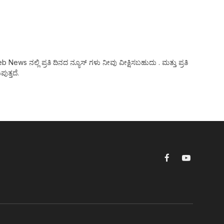
ws ನಲ್ಲಿ ಪ್ರತಿ ದಿನದ ನ್ಯೂಸ್ ಗಳು ನೀವು ವೀಕ್ಷಿಸಬಹುದು . ಮತ್ತು ಪ್ರತಿ
ುತ್ತದೆ.
Facebook
YouTube