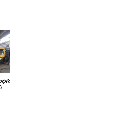
ಂಘನೆ:
3