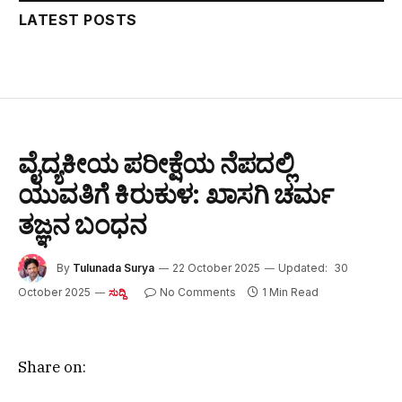
LATEST POSTS
ವೈದ್ಯಕೀಯ ಪರೀಕ್ಷೆಯ ನೆಪದಲ್ಲಿ
ಯುವತಿಗೆ ಕಿರುಕುಳ: ಖಾಸಗಿ ಚರ್ಮ
ತಜ್ಞನ ಬಂಧನ
By
Tulunada Surya
22 October 2025
Updated:
30
October 2025
No Comments
1 Min Read
ಸುದ್ದಿ
Share on: