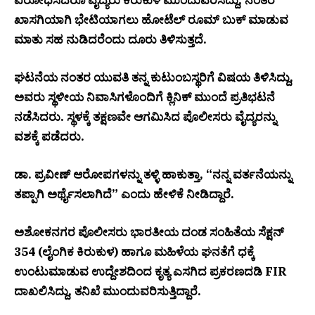
ಖಾಸಗಿಯಾಗಿ ಭೇಟಿಯಾಗಲು ಹೋಟೆಲ್ ರೂಮ್ ಬುಕ್ ಮಾಡುವ
ಮಾತು ಸಹ ನುಡಿದರೆಂದು ದೂರು ತಿಳಿಸುತ್ತದೆ.
ಘಟನೆಯ ನಂತರ ಯುವತಿ ತನ್ನ ಕುಟುಂಬಸ್ಥರಿಗೆ ವಿಷಯ ತಿಳಿಸಿದ್ದು,
ಅವರು ಸ್ಥಳೀಯ ನಿವಾಸಿಗಳೊಂದಿಗೆ ಕ್ಲಿನಿಕ್ ಮುಂದೆ ಪ್ರತಿಭಟನೆ
ನಡೆಸಿದರು. ಸ್ಥಳಕ್ಕೆ ತಕ್ಷಣವೇ ಆಗಮಿಸಿದ ಪೊಲೀಸರು ವೈದ್ಯರನ್ನು
ವಶಕ್ಕೆ ಪಡೆದರು.
ಡಾ. ಪ್ರವೀಣ್ ಆರೋಪಗಳನ್ನು ತಳ್ಳಿ ಹಾಕುತ್ತಾ, “ನನ್ನ ವರ್ತನೆಯನ್ನು
ತಪ್ಪಾಗಿ ಅರ್ಥೈಸಲಾಗಿದೆ” ಎಂದು ಹೇಳಿಕೆ ನೀಡಿದ್ದಾರೆ.
ಅಶೋಕನಗರ ಪೊಲೀಸರು ಭಾರತೀಯ ದಂಡ ಸಂಹಿತೆಯ ಸೆಕ್ಷನ್
354 (ಲೈಂಗಿಕ ಕಿರುಕುಳ) ಹಾಗೂ ಮಹಿಳೆಯ ಘನತೆಗೆ ಧಕ್ಕೆ
ಉಂಟುಮಾಡುವ ಉದ್ದೇಶದಿಂದ ಕೃತ್ಯ ಎಸಗಿದ ಪ್ರಕರಣದಡಿ FIR
ದಾಖಲಿಸಿದ್ದು, ತನಿಖೆ ಮುಂದುವರಿಸುತ್ತಿದ್ದಾರೆ.