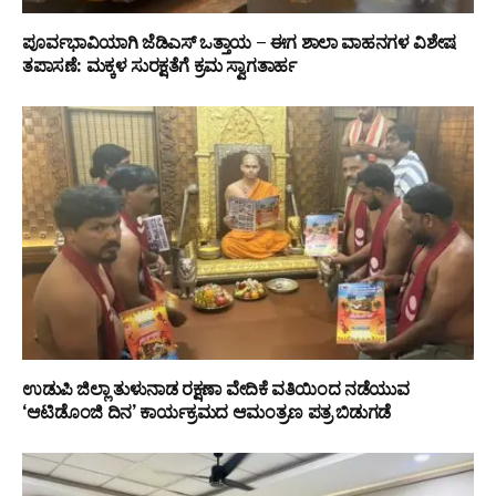
ಪೂರ್ವಭಾವಿಯಾಗಿ ಜೆಡಿಎಸ್ ಒತ್ತಾಯ – ಈಗ ಶಾಲಾ ವಾಹನಗಳ ವಿಶೇಷ
ತಪಾಸಣೆ: ಮಕ್ಕಳ ಸುರಕ್ಷತೆಗೆ ಕ್ರಮ ಸ್ವಾಗತಾರ್ಹ
ಉಡುಪಿ ಜಿಲ್ಲಾ ತುಳುನಾಡ ರಕ್ಷಣಾ ವೇದಿಕೆ ವತಿಯಿಂದ ನಡೆಯುವ
‘ಆಟಿಡೊಂಜಿ ದಿನ’ ಕಾರ್ಯಕ್ರಮದ ಆಮಂತ್ರಣ ಪತ್ರ ಬಿಡುಗಡೆ