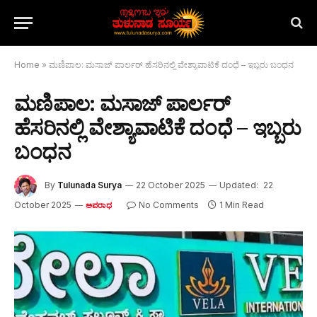
Home
»
ಮಣಿಪಾಲ: ಮಸಾಜ್ ಪಾರ್ಲರ್ ಹೆಸರಿನಲ್ಲಿ ವೇಶ್ಯಾವಾಟಿಕೆ ದಂಧೆ – ಇಬ್ಬರು ಬಂಧನ
ಮಣಿಪಾಲ: ಮಸಾಜ್ ಪಾರ್ಲರ್
ಹೆಸರಿನಲ್ಲಿ ವೇಶ್ಯಾವಾಟಿಕೆ ದಂಧೆ – ಇಬ್ಬರು
ಬಂಧನ
By
Tulunada Surya
22 October 2025
Updated:
22
October 2025
No Comments
1 Min Read
ಅಪರಾಧ