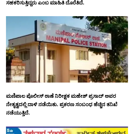
ಸಹಕರಿಸುತ್ತಿದ್ದರು ಎಂಬ ಮಾಹಿತಿ ದೊರೆತಿದೆ.
ಮಣಿಪಾಲ ಪೊಲೀಸ್ ಠಾಣೆ ನಿರೀಕ್ಷಕ ಮಹೇಶ್ ಪ್ರಸಾದ್ ಅವರ
ನೇತೃತ್ವದಲ್ಲಿ ದಾಳಿ ನಡೆಯಿತು. ಪ್ರಕರಣ ಸಂಬಂಧ ಹೆಚ್ಚಿನ ತನಿಖೆ
ನಡೆಯುತ್ತಿದೆ.