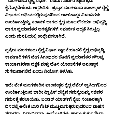
“ಮಂಗಳೂರು ರೈಲ್ವೆ ವಿಭಾಗ” ರಚನೆಗೆ ಸರ್ಕಾರ ತಕ್ಷಣ ಕ್ರಮ
ಕೈಗೊಳ್ಳಬೇಕೆಂದು ಆಗ್ರಹಿಸಿತು. ಪ್ರಸ್ತುತ ಮಂಗಳೂರು ಪಾಲಕ್ಕಾಡ್ ರೈಲ್ವೆ
ವಿಭಾಗದ ಅಧೀನದಲ್ಲಿರುವುದರಿಂದ ಆಡಳಿತಾತ್ಮಕ ವಿಳಂಬಗಳು
ಉಂಟಾಗುತ್ತಿದ್ದು, ಕರಾವಳಿ ಭಾಗದ ರೈಲ್ವೆ ಮೂಲಸೌಕರ್ಯ ಅಭಿವೃದ್ಧಿ
ಹಾಗೂ ಪ್ರಯಾಣಿಕರ ಅಗತ್ಯತೆಗಳಿಗೆ ಸಮರ್ಪಕ ಆದ್ಯತೆ ಸಿಗುತ್ತಿಲ್ಲ
ಎಂದು ಮನವಿಯಲ್ಲಿ ಉಲ್ಲೇಖಿಸಲಾಗಿದೆ.
ಪ್ರತ್ಯೇಕ ಮಂಗಳೂರು ರೈಲ್ವೆ ವಿಭಾಗ ಸ್ಥಾಪನೆಯಾದರೆ ರೈಲ್ವೆ ಅಭಿವೃದ್ಧಿ
ಕಾಮಗಾರಿಗಳಿಗೆ ವೇಗ ಸಿಗುವುದರ ಜೊತೆಗೆ ಪ್ರಯಾಣಿಕರ ಸೌಲಭ್ಯ,
ಕಾರ್ಯಾಚರಣಾ ದಕ್ಷತೆ ಮತ್ತು ಹೊಸ ಯೋಜನೆಗಳ ಅನುಷ್ಠಾನ
ಸುಗಮವಾಗಲಿದೆ ಎಂದು ನಿಯೋಗ ತಿಳಿಸಿತು.
ಇದೇ ವೇಳೆ ಮಂಗಳೂರಿನ ಪಾಂಡೇಶ್ವರ ರೈಲ್ವೆ ಲೆವೆಲ್ ಕ್ರಾಸಿಂಗ್‌ನಿಂದ
ಉಂಟಾಗುತ್ತಿರುವ ಭಾರೀ ಟ್ರಾಫಿಕ್ ದಟ್ಟಣೆ ಸಮಸ್ಯೆಯನ್ನು ಸಚಿವರ
ಗಮನಕ್ಕೆ ತರಲಾಯಿತು. ಬಂಡರ್ ಯಾರ್ಡ್‌ಗೆ ರೈಲು ಸಂಚಾರಕ್ಕಾಗಿ
ದಿನದಲ್ಲಿ ಅನೇಕ ಬಾರಿ ಗೇಟ್ ಮುಚ್ಚಲಾಗುತ್ತಿರುವುದರಿಂದ ವಾಹನ
ಸವಾರರು, ವಿದ್ಯಾರ್ಥಿಗಳು, ಉದ್ಯೋಗಿಗಳು ಹಾಗೂ ತುರ್ತು ಸೇವಾ