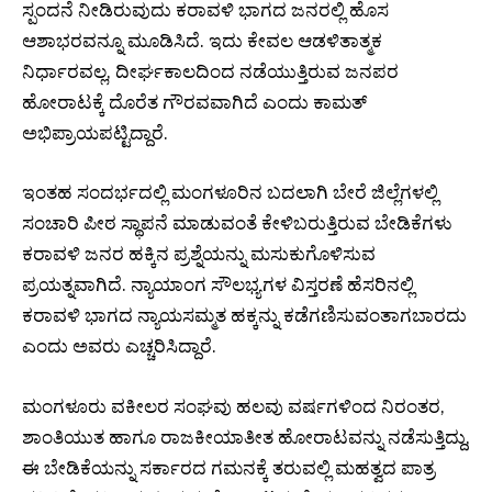
ಸ್ಪಂದನೆ ನೀಡಿರುವುದು ಕರಾವಳಿ ಭಾಗದ ಜನರಲ್ಲಿ ಹೊಸ
ಆಶಾಭರವನ್ನೂ ಮೂಡಿಸಿದೆ. ಇದು ಕೇವಲ ಆಡಳಿತಾತ್ಮಕ
ನಿರ್ಧಾರವಲ್ಲ, ದೀರ್ಘಕಾಲದಿಂದ ನಡೆಯುತ್ತಿರುವ ಜನಪರ
ಹೋರಾಟಕ್ಕೆ ದೊರೆತ ಗೌರವವಾಗಿದೆ ಎಂದು ಕಾಮತ್
ಅಭಿಪ್ರಾಯಪಟ್ಟಿದ್ದಾರೆ.
ಇಂತಹ ಸಂದರ್ಭದಲ್ಲಿ ಮಂಗಳೂರಿನ ಬದಲಾಗಿ ಬೇರೆ ಜಿಲ್ಲೆಗಳಲ್ಲಿ
ಸಂಚಾರಿ ಪೀಠ ಸ್ಥಾಪನೆ ಮಾಡುವಂತೆ ಕೇಳಿಬರುತ್ತಿರುವ ಬೇಡಿಕೆಗಳು
ಕರಾವಳಿ ಜನರ ಹಕ್ಕಿನ ಪ್ರಶ್ನೆಯನ್ನು ಮಸುಕುಗೊಳಿಸುವ
ಪ್ರಯತ್ನವಾಗಿದೆ. ನ್ಯಾಯಾಂಗ ಸೌಲಭ್ಯಗಳ ವಿಸ್ತರಣೆ ಹೆಸರಿನಲ್ಲಿ
ಕರಾವಳಿ ಭಾಗದ ನ್ಯಾಯಸಮ್ಮತ ಹಕ್ಕನ್ನು ಕಡೆಗಣಿಸುವಂತಾಗಬಾರದು
ಎಂದು ಅವರು ಎಚ್ಚರಿಸಿದ್ದಾರೆ.
ಮಂಗಳೂರು ವಕೀಲರ ಸಂಘವು ಹಲವು ವರ್ಷಗಳಿಂದ ನಿರಂತರ,
ಶಾಂತಿಯುತ ಹಾಗೂ ರಾಜಕೀಯಾತೀತ ಹೋರಾಟವನ್ನು ನಡೆಸುತ್ತಿದ್ದು,
ಈ ಬೇಡಿಕೆಯನ್ನು ಸರ್ಕಾರದ ಗಮನಕ್ಕೆ ತರುವಲ್ಲಿ ಮಹತ್ವದ ಪಾತ್ರ