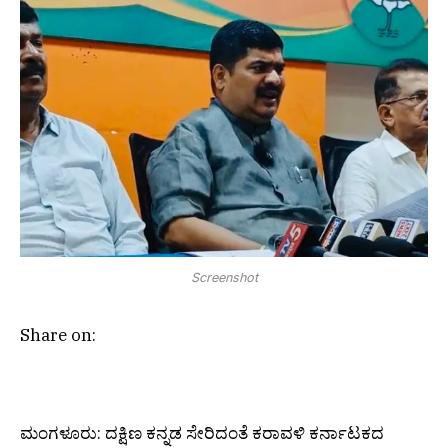
Screenshot
Share on:
ಮಂಗಳೂರು: ದಕ್ಷಿಣ ಕನ್ನಡ ಸೇರಿದಂತೆ ಕರಾವಳಿ ಕರ್ನಾಟಕದ