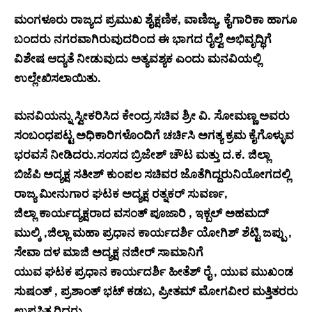
ಮಂಗಳೂರು ರಾಜ್ಯದ ಪ್ರಮುಖ ಶೈಕ್ಷಣಿಕ, ವಾಣಿಜ್ಯ, ಕೈಗಾರಿಕಾ ಹಾಗೂ
ಬಂದರು ನಗರವಾಗಿರುವುದರಿಂದ ಈ ಭಾಗದ ರೈಲ್ವೆ ಅಭಿವೃದ್ಧಿಗೆ
ವಿಶೇಷ ಆದ್ಯತೆ ನೀಡುವುದು ಅತ್ಯವಶ್ಯಕ ಎಂದು ಮನವಿಯಲ್ಲಿ
ಉಲ್ಲೇಖಿಸಲಾಯಿತು.
ಮನವಿಯನ್ನು ಸ್ವೀಕರಿಸಿದ ಕೇಂದ್ರ ಸಚಿವ ಶ್ರೀ ವಿ. ಸೋಮಣ್ಣ ಅವರು
ಸಂಬಂಧಪಟ್ಟ ಅಧಿಕಾರಿಗಳೊಂದಿಗೆ ಚರ್ಚಿಸಿ ಅಗತ್ಯ ಕ್ರಮ ಕೈಗೊಳ್ಳುವ
ಭರವಸೆ ನೀಡಿದರು.ಸಂಸದ ಬ್ರಿಜೇಶ್ ಚೌಟ ಮತ್ತು ದ.ಕ. ಜಿಲ್ಲಾ
ಬಿಜೆಪಿ ಅದ್ಯಕ್ಷ ಸತೀಶ್ ಕುಂಪಲ ಸಚಿವರ ಜೊತೆಗಿದ್ದರುನಿಯೋಗದಲ್ಲಿ
ರಾಜ್ಯ ಮೀನುಗಾರ ಘಟಕ ಅದ್ಯಕ್ಷ ರತ್ನಕರ್ ಸುವರ್ಣ,
ಜಿಲ್ಲಾ ಕಾರ್ಯದ್ಯಕ್ಷರಾದ ವಸಂತ್ ಪೂಜಾರಿ , ಇಕ್ಬಲ್ ಅಹಮದ್
ಮುಲ್ಕಿ ,ಜಿಲ್ಲಾ ಮಹಾ ಪ್ರಧಾನ ಕಾರ್ಯದರ್ಶಿ ಯೋಗಿಶ್ ಶೆಟ್ಟಿ ಜಪ್ಪು ,
ಸೇವಾ ದಳ ಮಾಜಿ ಅದ್ಯಕ್ಷ ನಜೀರ್ ಸಾಮಾನಿಗೆ
ಯುವ ಘಟಕ ಪ್ರಧಾನ ಕಾರ್ಯದರ್ಶಿ ಹೀತೆಶ್ ರೈ , ಯುವ ಮುಖಂಡ
ಸುಷಂತ್ , ಪ್ರಶಾಂತ್ ಭಟ್ ಕಡಬ, ಪ್ರೀತಮ್ ಮೋಗವೀರ ಮತ್ತಿತರರು
ಉಪಸ್ಥಿತ ರಿದ್ದರು