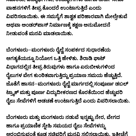
ವಾಹನಗಳಿಗೆ ತೀವ್ರ ತೊಂದರೆ ಉಂಟಾಗುತ್ತಿದೆ ಎಂದು
ವಿವರಿಸಲಾಯಿತು. ಈ ಸಮಸ್ಯೆಗೆ ಶಾಶ್ವತ ಪರಿಹಾರವಾಗಿ ಮೇಲ್ಸೇತುವೆ
ಅಥವಾ ಅಂಡರ್‌ಪಾಸ್ ನಿರ್ಮಾಣಕ್ಕೆ ತಕ್ಷಣ ಅನುಮೋದನೆ
ನೀಡುವಂತೆ ಮನವಿ ಮಾಡಲಾಯಿತು.
ಬೆಂಗಳೂರು–ಮಂಗಳೂರು ರೈಲ್ವೆ ಸಂಪರ್ಕದ ಸುಧಾರಣೆಯ
ಅಗತ್ಯತೆಯನ್ನೂ ನಿಯೋಗ ಒತ್ತಿ ಹೇಳಿತು. ಶಿರಾಡಿ ಘಾಟ್
ವಿಭಾಗದಲ್ಲಿನ ತೀವ್ರ ತಿರುವುಗಳು ಹಾಗೂ ಏರುಬೀಳುಗಳಿಂದ
ರೈಲುಗಳ ವೇಗ ಕುಂಠಿತವಾಗುತ್ತಿದ್ದು ಪ್ರಯಾಣ ಸಮಯ ಹೆಚ್ಚುತ್ತಿದೆ.
ಜೊತೆಗೆ ಹಾಸನ–ಮಂಗಳೂರು ರೈಲ್ವೆ ಮಾರ್ಗದಲ್ಲಿ ಸಂಪೂರ್ಣ ಡಬಲ್
ಟ್ರ್ಯಾಕ್ ಮತ್ತು ಪೂರ್ಣ ವಿದ್ಯುದೀಕರಣದ ಕೊರತೆಯಿಂದ ಹೆಚ್ಚುವರಿ
ರೈಲು ಸೇವೆಗಳಿಗೆ ಅಡಚಣೆ ಉಂಟಾಗುತ್ತಿದೆ ಎಂದು ವಿವರಿಸಲಾಯಿತು.
ಬೆಂಗಳೂರು ಮತ್ತು ಮಂಗಳೂರು ನಡುವೆ ಇನ್ನಷ್ಟು ನೇರ, ವೇಗದ
ಹಾಗೂ ಪ್ರಯಾಣಿಕ ಸ್ನೇಹಿ ಸಮಯದ ರೈಲು ಸೇವೆಗಳನ್ನು
ಆರಂಭಿಸುವಂತೆ ಕೂಡ ಸಚಿವರಿಗೆ ಮನವಿ ಸಲ್ಲಿಸಲಾಯಿತು. ಇತ್ತೀಚೆಗೆ