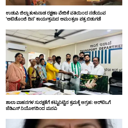
ಉಡುಪಿ ಜಿಲ್ಲಾ ತುಳುನಾಡ ರಕ್ಷಣಾ ವೇದಿಕೆ ವತಿಯಿಂದ ನಡೆಯುವ
‘ಆಟಿಡೊಂಜಿ ದಿನ’ ಕಾರ್ಯಕ್ರಮದ ಆಮಂತ್ರಣ ಪತ್ರ ಬಿಡುಗಡೆ
ಶಾಲಾ ವಾಹನಗಳ ಸುರಕ್ಷತೆಗೆ ಕಟ್ಟುನಿಟ್ಟಿನ ಕ್ರಮಕ್ಕೆ ಆಗ್ರಹ: ಆರ್‌ಟಿಒಗೆ
ಜೆಡಿಎಸ್ ನಿಯೋಗದಿಂದ ಮನವಿ