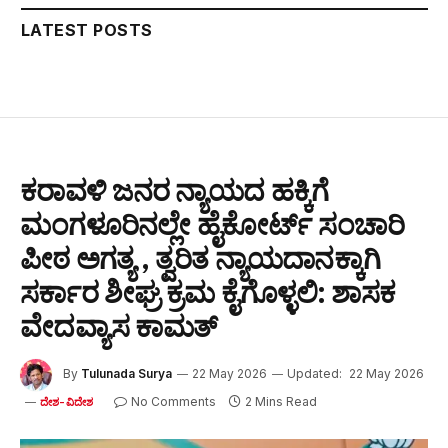
LATEST POSTS
ಕರಾವಳಿ ಜನರ ನ್ಯಾಯದ ಹಕ್ಕಿಗೆ
ಮಂಗಳೂರಿನಲ್ಲೇ ಹೈಕೋರ್ಟ್ ಸಂಚಾರಿ
ಪೀಠ ಅಗತ್ಯ , ತ್ವರಿತ ನ್ಯಾಯದಾನಕ್ಕಾಗಿ
ಸರ್ಕಾರ ಶೀಘ್ರ ಕ್ರಮ ಕೈಗೊಳ್ಳಲಿ: ಶಾಸಕ
ವೇದವ್ಯಾಸ ಕಾಮತ್
By
Tulunada Surya
22 May 2026
Updated:
22 May 2026
No Comments
2 Mins Read
ದೇಶ-ವಿದೇಶ