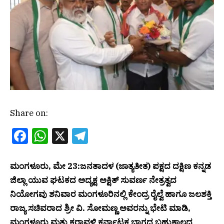
Share on:
Facebook
WhatsApp
X
Telegram
ಮಂಗಳೂರು, ಮೇ 23:ಜನತಾದಳ (ಜಾತ್ಯತೀತ) ಪಕ್ಷದ ದಕ್ಷಿಣ ಕನ್ನಡ
ಜಿಲ್ಲಾ ಯುವ ಘಟಕದ ಅದ್ಯಕ್ಷ ಅಕ್ಷಿತ್ ಸುವರ್ಣ ನೇತ್ರತ್ವದ
ನಿಯೋಗವು ಶನಿವಾರ ಮಂಗಳೂರಿನಲ್ಲಿ ಕೇಂದ್ರ ರೈಲ್ವೆ ಹಾಗೂ ಜಲಶಕ್ತಿ
ರಾಜ್ಯ ಸಚಿವರಾದ ಶ್ರೀ ವಿ. ಸೋಮಣ್ಣ ಅವರನ್ನು ಭೇಟಿ ಮಾಡಿ,
ಮಂಗಳೂರು ಮತ್ತು ಕರಾವಳಿ ಕರ್ನಾಟಕ ಭಾಗದ ಬಹುಕಾಲದ