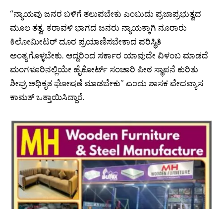
“ನ್ಯಾಯವು ಜನರ ಬಳಿಗೆ ತಲುಪಬೇಕು ಎಂಬುದು ಪ್ರಜಾಪ್ರಭುತ್ವದ
ಮೂಲ ತತ್ವ. ಕರಾವಳಿ ಭಾಗದ ಜನರು ನ್ಯಾಯಕ್ಕಾಗಿ ನೂರಾರು
ಕಿಲೋಮೀಟರ್ ದೂರ ಪ್ರಯಾಣಿಸಬೇಕಾದ ಪರಿಸ್ಥಿತಿ
ಅಂತ್ಯಗೊಳ್ಳಬೇಕು. ಆದ್ದರಿಂದ ಸರ್ಕಾರ ಯಾವುದೇ ವಿಳಂಬ ಮಾಡದೆ
ಮಂಗಳೂರಿನಲ್ಲಿಯೇ ಹೈಕೋರ್ಟ್ ಸಂಚಾರಿ ಪೀಠ ಸ್ಥಾಪನೆ ಕುರಿತು
ಶೀಘ್ರ ಅಧಿಕೃತ ಘೋಷಣೆ ಮಾಡಬೇಕು” ಎಂದು ಶಾಸಕ ವೇದವ್ಯಾಸ
ಕಾಮತ್ ಒತ್ತಾಯಿಸಿದ್ದಾರೆ.