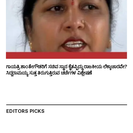
ಗಾಯತ್ರಿ ಶಾಂತೇಗೌಡರಿಗೆ ಸಚಿವ ಸ್ಥಾನ ಕೈತಪ್ಪಿದ್ದು ರಾಜಕೀಯ ಲೆಕ್ಕಾಚಾರವೇ?
ಸಿದ್ದರಾಮಯ್ಯ ಸುತ್ತ ತಿರುಗುತ್ತಿರುವ ಚರ್ಚೆಗಳ ವಿಶ್ಲೇಷಣೆ
EDITORS PICKS