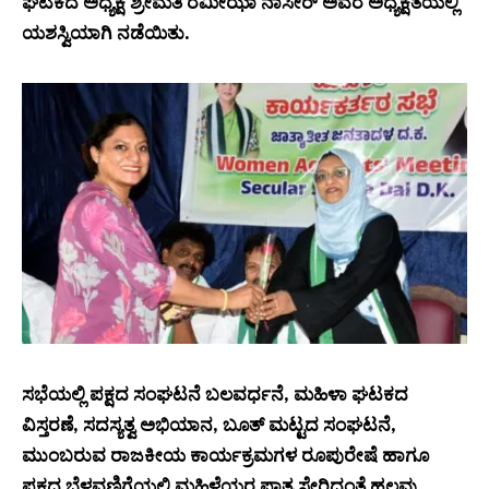
ಘಟಕದ ಅಧ್ಯಕ್ಷೆ ಶ್ರೀಮತಿ ರಮೀಝಾ ನಾಸೀರ್ ಅವರ ಅಧ್ಯಕ್ಷತೆಯಲ್ಲಿ
ಯಶಸ್ವಿಯಾಗಿ ನಡೆಯಿತು.
ಸಭೆಯಲ್ಲಿ ಪಕ್ಷದ ಸಂಘಟನೆ ಬಲವರ್ಧನೆ, ಮಹಿಳಾ ಘಟಕದ
ವಿಸ್ತರಣೆ, ಸದಸ್ಯತ್ವ ಅಭಿಯಾನ, ಬೂತ್ ಮಟ್ಟದ ಸಂಘಟನೆ,
ಮುಂಬರುವ ರಾಜಕೀಯ ಕಾರ್ಯಕ್ರಮಗಳ ರೂಪುರೇಷೆ ಹಾಗೂ
ಪಕ್ಷದ ಬೆಳವಣಿಗೆಯಲ್ಲಿ ಮಹಿಳೆಯರ ಪಾತ್ರ ಸೇರಿದಂತೆ ಹಲವು