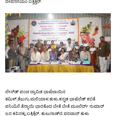
ದೇವಸಗಯಂ ಬತ್ತಿತ್ತೆರ್.
ಲೇಸ್‌ಡ್ ಪಂಚ ದ್ರಾವಿಡ ಭಾಷೆಲಾಯಿನ
ತಮಿಳ್,ತೆಲುಗು,ಮಲಿಯಾಳ,ತುಳು,ಕನ್ನಡ ಭಾಷೆಲೆಡ್ ಕಬಿತೆ
ಪನಿಯೆರೆ ತೆನ್ಕಾಯಿ ಭಾರತೊದ ಬೇತೆ ಬೇತೆ ಮೂಲೆರ್ದ್ ಸುಮಾರ್
ಜನ ಕವಿನಕ್ಲು ಬತ್ತಿತ್ತೆರ್. ತುಲುನಾಡ್‌ದ ಪರವಾದ್ ತುಳು