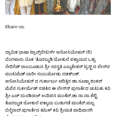
Share on:
ದ್ರಾವಿಡ ಭಾಷಾ ಟ್ರಾನ್ಸ್‌ಲೇಟರ್ಸ್ ಅಸೋಸಿಯೇಷನ್ (ರಿ)
ಬೆಂಗಳೂರು ಬೊಕ ‘ತೊದಲ್ನುಡಿ’ಜೋಕುಲೆ ಪತ್ತಾಯದ ಒತ್ತು
ಸೇರಿಗೆಡ್ ರಾಜಬೂಡುದ ಶ್ರೀ ಸರಸ್ವತಿ ಎಜ್ಯುಕೇಶನ್ ಟ್ರಸ್ಟ್ ದ ಲೇಸ್‌ದ
ಮಂಟಮೆಡ್ ಬಾರೀ ಸಂಬುರ್ಮೊಡು ನಡತ್ಂಡ್.
ಅಸೋಸಿಯೇಷನ್ ದ ಗುರ್ಕಾರ್ಲು ಆದಿತ್ತಿನ ಡಾ.ಸೂಷ್ಮಾ ಶಂಕರ್
ಮೆರೆನ ಗುರ್ಕರ್ಮೆಡ್ ನಡತಿನ ಈ ಲೇಸ್‌ನ್ ಪುಗಾರ್ತೆದ ಚುಟುಕು ಕವಿ
ಶ್ರೀ ಎಚ್ ದುಂಡಿರಾಜ್ ಉದಿಪನ ಮಂತೆರ್,ಡಾ ನಾ.ದಾ.ಶೆಟ್ಟಿ
ತೊದಲ್ನುಡ ಜೋಕುಲೆ ಪತ್ಯಾಯ ಬುಡುಗಡೆ ಮಂತೆರ್,ಮಲ್ಲ
ಬಿನ್ನೆರಾದ್,ಪುಗಾರ್ತೆದ ತಮಿಳ್ ಕವಿ ಶ್ರೀಮತಿ ವಾಧಿವಾಸಗಿ