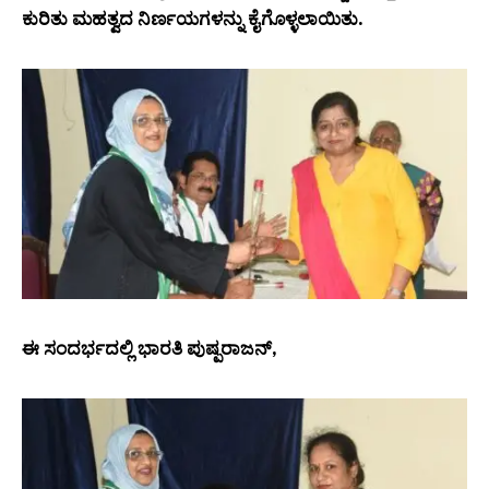
ಕುರಿತು ಮಹತ್ವದ ನಿರ್ಣಯಗಳನ್ನು ಕೈಗೊಳ್ಳಲಾಯಿತು.
ಈ ಸಂದರ್ಭದಲ್ಲಿ ಭಾರತಿ ಪುಷ್ಪರಾಜನ್,