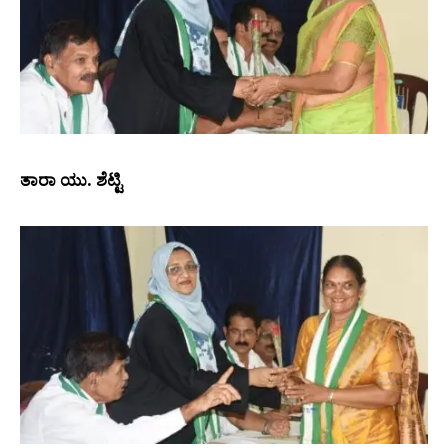
ತಾರಾ ಯು. ಶೆಟ್ಟಿ