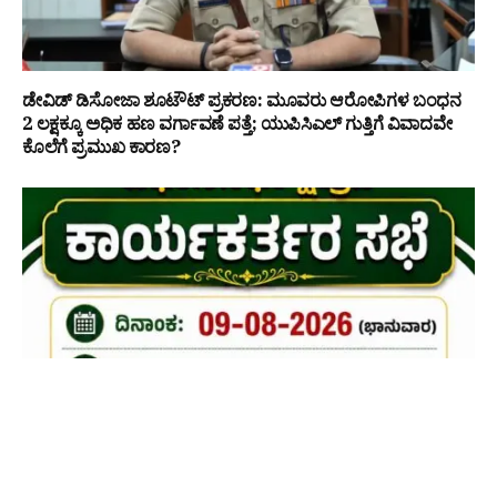
ಡೇವಿಡ್ ಡಿಸೋಜಾ ಶೂಟೌಟ್ ಪ್ರಕರಣ: ಮೂವರು ಆರೋಪಿಗಳ ಬಂಧನ
₹2 ಲಕ್ಷಕ್ಕೂ ಅಧಿಕ ಹಣ ವರ್ಗಾವಣೆ ಪತ್ತೆ; ಯುಪಿಸಿಎಲ್ ಗುತ್ತಿಗೆ ವಿವಾದವೇ
ಕೊಲೆಗೆ ಪ್ರಮುಖ ಕಾರಣ?
ಆಗಸ್ಟ್ 9, ಮಂಗಳೂರು ದಕ್ಷಿಣ ವಿಧಾನಸಭಾ ಕ್ಷೇತ್ರದ ಜನತಾದಳ
ಕಾರ್ಯಕರ್ತರ ಸಭೆ