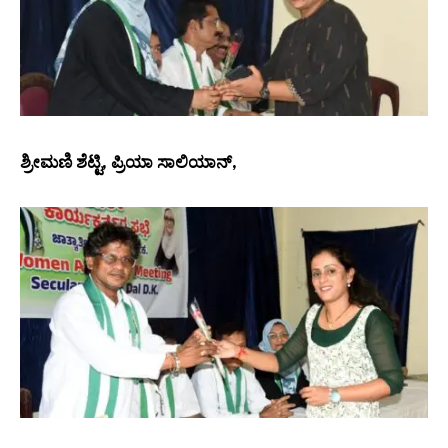
ಶ್ರೀಮಣಿ ಶೆಟ್ಟಿ, ಪ್ರಿಯಾ ಸಾಲಿಯಾನ್,