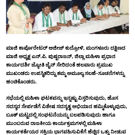
ಮಾಜಿ ಕಾರ್ಪೊರೇಟರ್ ಅಜೀಜ್ ಕುದ್ರೋಳಿ, ಮಂಗಳೂರು ದಕ್ಷಿಣದ
ಮಾಜಿ ಅಧ್ಯಕ್ಷ ಎನ್.ಪಿ. ಪುಷ್ಪರಾಜನ್, ಜಿಲ್ಲಾ ಮಹಿಳಾ ಪ್ರಧಾನ
ಕಾರ್ಯದರ್ಶಿ ಜ್ಯೋತಿ ಜೈನ್ ಸೇರಿದಂತೆ ಹಲವಾರು ಪ್ರಮುಖ
ಮುಖಂಡರು ಉಪಸ್ಥಿತರಿದ್ದು ತಮ್ಮ ಅಮೂಲ್ಯ ಸಲಹೆ-ಸೂಚನೆಗಳನ್ನು
ಹಂಚಿಕೊಂಡರು.
ಸಭೆಯಲ್ಲಿ ಮಹಿಳಾ ಘಟಕವನ್ನು ಇನ್ನಷ್ಟು ವಿಸ್ತರಿಸುವುದು, ಹೊಸ
ಸದಸ್ಯರ ಸೇರ್ಪಡೆಗೆ ವಿಶೇಷ ಸದಸ್ಯತ್ವ ಅಭಿಯಾನ ಹಮ್ಮಿಕೊಳ್ಳುವುದು,
ಬೂತ್ ಮಟ್ಟದಲ್ಲಿ ಸಂಘಟನೆಯನ್ನು ಬಲಪಡಿಸುವುದು ಹಾಗೂ
ಮುಂಬರುವ ರಾಜಕೀಯ ಕಾರ್ಯಕ್ರಮಗಳಲ್ಲಿ ಮಹಿಳಾ
ಕಾರ್ಯಕರ್ತೆಯರ ಸಕ್ರಿಯ ಭಾಗವಹಿಸುವಿಕೆಗೆ ಹೆಚ್ಚಿನ ಒತ್ತು ನೀಡುವ