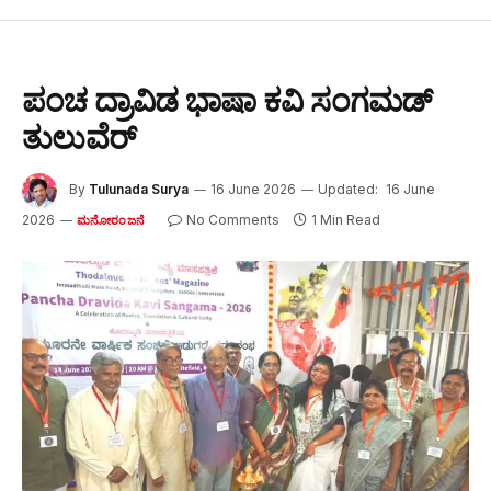
ಪಂಚ ದ್ರಾವಿಡ ಭಾಷಾ ಕವಿ ಸಂಗಮಡ್
ತುಲುವೆರ್
By
Tulunada Surya
16 June 2026
Updated:
16 June
2026
No Comments
1 Min Read
ಮನೋರಂಜನೆ