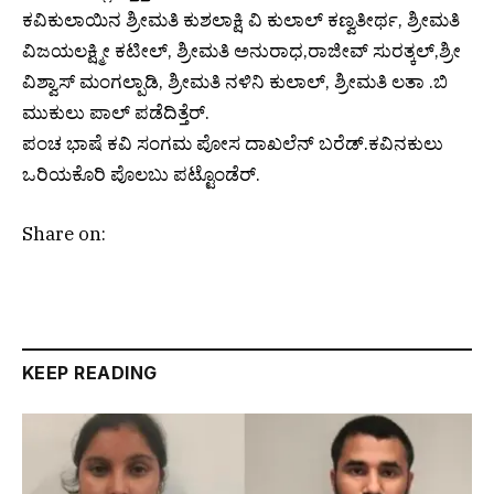
ಕವಿಕುಲಾಯಿನ ಶ್ರೀಮತಿ ಕುಶಲಾಕ್ಷಿ ವಿ ಕುಲಾಲ್ ಕಣ್ವತೀರ್ಥ, ಶ್ರೀಮತಿ
ವಿಜಯಲಕ್ಷ್ಮೀ ಕಟೀಲ್, ಶ್ರೀಮತಿ ಅನುರಾಧ,ರಾಜೀವ್ ಸುರತ್ಕಲ್,ಶ್ರೀ
ವಿಶ್ವಾಸ್ ಮಂಗಲ್ಪಾಡಿ, ಶ್ರೀಮತಿ ನಳಿನಿ ಕುಲಾಲ್, ಶ್ರೀಮತಿ ಲತಾ .ಬಿ
ಮುಕುಲು ಪಾಲ್ ಪಡೆದಿತ್ತೆರ್.
ಪಂಚ ಭಾಷೆ ಕವಿ ಸಂಗಮ ಪೋಸ ದಾಖಲೆನ್ ಬರೆಡ್.ಕವಿನಕುಲು
ಒರಿಯಕೊರಿ ಪೊಲಬು ಪಟ್ಟೊಂಡೆರ್.
Share on:
KEEP READING