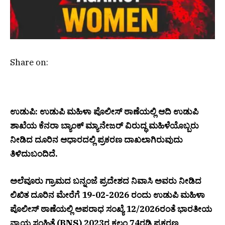
Share on:
ಉಡುಪಿ: ಉಡುಪಿ ಮಹಿಳಾ ಪೊಲೀಸ್ ಠಾಣೆಯಲ್ಲಿ ಆದಿ ಉಡುಪಿ
ಶಾಖೆಯ ಕೆನರಾ ಬ್ಯಾಂಕ್ ಮ್ಯಾನೇಜರ್ ವಿರುದ್ಧ ಮಹಿಳೆಯೊಬ್ಬರು
ನೀಡಿದ ದೂರಿನ ಆಧಾರದಲ್ಲಿ ಪ್ರಕರಣ ದಾಖಲಾಗಿರುವುದು
ತಿಳಿದುಬಂದಿದೆ.
ಅಲೆವೂರು ಗ್ರಾಮದ ಬನ್ನಂಜೆ ಪ್ರದೇಶದ ನಿವಾಸಿ ಅವರು ನೀಡಿದ
ಲಿಖಿತ ದೂರಿನ ಮೇರೆಗೆ 19-02-2026 ರಂದು ಉಡುಪಿ ಮಹಿಳಾ
ಪೊಲೀಸ್ ಠಾಣೆಯಲ್ಲಿ ಅಪರಾಧ ಸಂಖ್ಯೆ 12/2026ರಂತೆ ಭಾರತೀಯ
ನ್ಯಾಯ ಸಂಹಿತೆ (BNS) 2023ರ ಕಲಂ 74ರಡಿ ಪ್ರಕರಣ