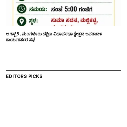
ಆಗಸ್ಟ್ 9, ಮಂಗಳೂರು ದಕ್ಷಿಣ ವಿಧಾನಸಭಾ ಕ್ಷೇತ್ರದ ಜನತಾದಳ
ಕಾರ್ಯಕರ್ತರ ಸಭೆ
EDITORS PICKS
LATEST POSTS
Contact to Advertise Below