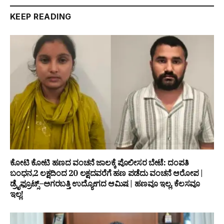
KEEP READING
ಕೋಟಿ ಕೋಟಿ ಹಣದ ವಂಚನೆ ಜಾಲಕ್ಕೆ ಪೊಲೀಸರ ಬೇಟೆ: ದಂಪತಿ
ಬಂಧನ,₹2 ಲಕ್ಷದಿಂದ ₹20 ಲಕ್ಷದವರೆಗೆ ಹಣ ಪಡೆದು ವಂಚನೆ ಆರೋಪ |
ಡ್ರೈಫ್ರೂಟ್ಸ್–ಅಗರಬತ್ತಿ ಉದ್ಯೋಗದ ಆಮಿಷ | ಹಣವೂ ಇಲ್ಲ, ಕೆಲಸವೂ
ಇಲ್ಲ!