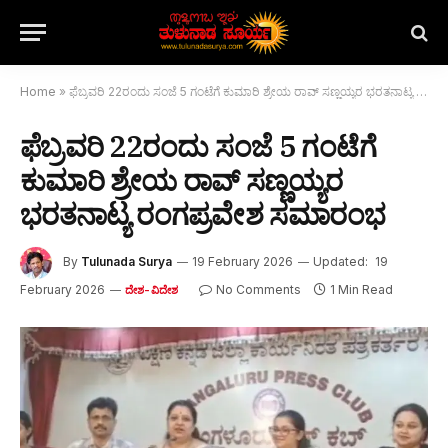
Home
»
ಫೆಬ್ರವರಿ 22ರಂದು ಸಂಜೆ 5 ಗಂಟೆಗೆ ಕುಮಾರಿ ಶ್ರೇಯ ರಾವ್ ಸಣ್ಣಯ್ಯರ ಭರತನಾಟ್ಯ ರಂಗಪ್ರವೇಶ ಸಮಾರಂಭ
ಫೆಬ್ರವರಿ 22ರಂದು ಸಂಜೆ 5 ಗಂಟೆಗೆ
ಕುಮಾರಿ ಶ್ರೇಯ ರಾವ್ ಸಣ್ಣಯ್ಯರ
ಭರತನಾಟ್ಯ ರಂಗಪ್ರವೇಶ ಸಮಾರಂಭ
By
Tulunada Surya
19 February 2026
Updated:
19
February 2026
No Comments
1 Min Read
ದೇಶ-ವಿದೇಶ