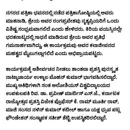
ನಗರದ ಪತ್ರಿಕಾ ಭವನದಲ್ಲಿ ನಡೆದ ಪತ್ರಿಕಾಗೋಷ್ಠಿಯಲ್ಲಿ ಅವರು
ಮಾತನಾಡಿ, ಶ್ರೇಯ ಅವರ ರಂಗಪ್ರವೇಶವು ನೃತ್ಯಪ್ರಿಯರಿಗೆ ಒಂದು
ವಿಶಿಷ್ಟ ಸಂಭ್ರಮವಾಗಲಿದೆ ಎಂದು ಹೇಳಿದರು. ಕಿರಿಯ ವಯಸ್ಸಿನಲ್ಲೇ
ಭರತನಾಟ್ಯದಲ್ಲಿ ಸಾಧನೆ ಮಾಡಿರುವ ಶ್ರೇಯ ಅವರ ಪ್ರತಿಭೆ
ಗಮನಾರ್ಹವಾಗಿದ್ದು, ಈ ಕಾರ್ಯಕ್ರಮವು ಅವರ ಕಲಾಜೀವನದ
ಮಹತ್ವದ ಮೈಲುಗಲ್ಲಾಗಲಿದೆ ಎಂದು ಅಭಿಪ್ರಾಯಪಟ್ಟರು.
ಕಾರ್ಯಕ್ರಮಕ್ಕೆ ಆಶೀರ್ವಚನ ನೀಡಲು ಶಾಂತಲಾ ಪ್ರಶಸ್ತಿ ಪುರಸ್ಕೃತ
ನಾಟ್ಯಾಚಾರ್ಯ ಉಳ್ಳಾಲ ಮೊಹನ್ ಕುಮಾರ್ ಭಾಗವಹಿಸಲಿದ್ದಾರೆ.
ಮುಖ್ಯ ಅತಿಥಿಗಳಾಗಿ ಸಂತ ಅಲೋಶಿಯಸ್ ವಿಶ್ವವಿದ್ಯಾಲಯದ
ಉಪಕುಲಪತಿ ರಿವ. ಡಾ. ಪ್ರವೀಣ್ ಮಾರ್ಟಿಸ್ ಎಸ್.ಜೆ., ಕರ್ನಾಟಕ
ರಾಜ್ಯೋತ್ಸವ ಪ್ರಶಸ್ತಿ ವಿಜೇತ ಪ್ರೊಫೆಸರ್ ಕೆ. ರಾಮ್ ಮೂರ್ತಿ ರಾವ್,
ಮಾಜಿ ಸಂಸದ ನಳಿನ್ ಕುಮಾರ್ ಕಟೀಲ್ ಹಾಗೂ ಯಕ್ಷ ಧ್ರುವ ಪಟ್ಲ
ಫೌಂಡೇಶನ್ ಸಂಸ್ಥಾಪಕ ಸತೀಶ್ ಶೆಟ್ಟಿ ಉಪಸ್ಥಿತರಿರಲಿದ್ದಾರೆ.