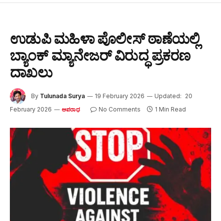
ಉಡುಪಿ ಮಹಿಳಾ ಪೊಲೀಸ್ ಠಾಣೆಯಲ್ಲಿ
ಬ್ಯಾಂಕ್ ಮ್ಯಾನೇಜರ್ ವಿರುದ್ಧ ಪ್ರಕರಣ
ದಾಖಲು
By
Tulunada Surya
19 February 2026
Updated:
20
February 2026
No Comments
1 Min Read
ಅಪರಾಧ