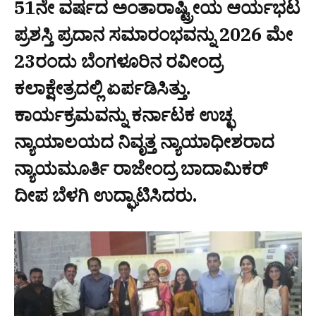
51ನೇ ವರ್ಷದ ಅಂತಾರಾಷ್ಟ್ರೀಯ ಆರ್ಯಭಟ
ಪ್ರಶಸ್ತಿ ಪ್ರದಾನ ಸಮಾರಂಭವನ್ನು 2026 ಮೇ
23ರಂದು ಬೆಂಗಳೂರಿನ ರವೀಂದ್ರ
ಕಲಾಕ್ಷೇತ್ರದಲ್ಲಿ ಏರ್ಪಡಿಸಿತ್ತು.
ಕಾರ್ಯಕ್ರಮವನ್ನು ಕರ್ನಾಟಕ ಉಚ್ಛ
ನ್ಯಾಯಾಲಯದ ನಿವೃತ್ತ ನ್ಯಾಯಾಧೀಶರಾದ
ನ್ಯಾಯಮೂರ್ತಿ ರಾಜೇಂದ್ರ ಬಾದಾಮಿಕರ್
ದೀಪ ಬೆಳಗಿ ಉದ್ಘಾಟಿಸಿದರು.