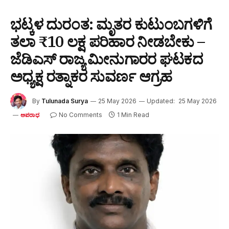
ಭಟ್ಕಳ ದುರಂತ: ಮೃತರ ಕುಟುಂಬಗಳಿಗೆ
ತಲಾ ₹10 ಲಕ್ಷ ಪರಿಹಾರ ನೀಡಬೇಕು –
ಜೆಡಿಎಸ್ ರಾಜ್ಯ ಮೀನುಗಾರರ ಘಟಕದ
ಅಧ್ಯಕ್ಷ ರತ್ನಾಕರ ಸುವರ್ಣ ಆಗ್ರಹ
By
Tulunada Surya
25 May 2026
Updated:
25 May 2026
No Comments
1 Min Read
ಅಪರಾಧ