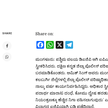
Share on:
SHARE
Facebook
WhatsApp
X
Telegram
ಮಂಗಳೂರು: ಪಶ್ಚಿಮ ವಲಯ ಡಿಐಜಿಪಿ ಆಗಿ ಐಪಿ
ಸ್ವೀಕರಿಸಿದರು. ದಕ್ಷಿಣ ಕನ್ನಡ ಜಿಲ್ಲಾ ಪೊಲೀಸ್‌ ವರಿಷ
ಬರಮಾಡಿಕೊಂಡರು. ಅಮಿತ್‌ ಸಿಂಗ್‌ ಅವರು ಮಂಗಳೂರ
ಕಲಬುರ್ಗಿ ಜಿಲ್ಲೆಗಳಲ್ಲಿ ಜಿಲ್ಲಾ ಪೊಲೀಸ್‌ ವರಿಷ್ಠಾಧಿ
ನಾಲ್ಕು ವರ್ಷ ಕಾರ್ಯನಿರ್ವಹಿಸಿದ್ದರು. ಅಧಿಕಾರ 
ಪದಾರ್ಥ ಮಾರಾಟ ದಂಧೆ, ಕೋಮು ದ್ವೇಷ ಹರಡುವಿಕೆ 
ನಿಯಂತ್ರಣಕ್ಕೂ ಹೆಚ್ಚಿನ ನಿಗಾ ವಹಿಸಲಾಗುವುದು
ವಿಭಾಗದ ಐಜಿಪಿಯಾಗಿ ಬಡ್ತಿ ಪಡೆದಿದ್ದಾರೆ.