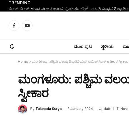
TRENDING
Facebook
YouTube
ಮುಖ ಪುಟ
ಸ್ಥಳೀಯ
ರಾಜ್
Home
»
ಮಂಗಳೂರು: ಪಶ್ಚಿಮ ವಲಯ ಡಿಐಜಿಪಿಯಾಗಿ ಅಮಿತ್‌ ಸಿಂಗ್‌ ಅಧಿಕಾರ ಸ್ವೀಕಾರ
ಮಂಗಳೂರು: ಪಶ್ಚಿಮ ವಲಯ ಡ
ಸ್ವೀಕಾರ
By
Tulunada Surya
2 January 2024
Updated:
11 Nov