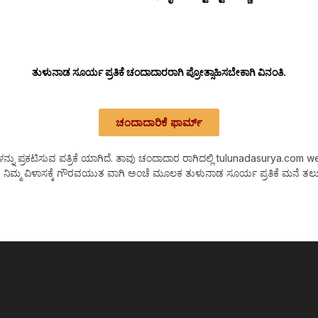
ತುಳುನಾಡ ಸೂರ್ಯ ಪ್ರತಿಕೆ ಚಂದಾದಾರರಾಗಿ ಪ್ರೋತ್ಸಾಹಿಸಬೇಕಾಗಿ ವಿನಂತಿ.
ಚಂದಾದಾರಿಕೆ ಫಾರ್ಮ್
 ಪ್ರಕಟಿಸುವ ಪತ್ರಿಕೆ ಯಾಗಿದೆ. ತಾವು ಚಂದಾದಾರ ರಾಗಿದಲ್ಲಿ tulunadasurya.com web Ne
 ನಿಮ್ಮ ವಿಳಾಸಕ್ಕೆ ಗೌರವಯುತ ವಾಗಿ ಅಂಚೆ ಮೂಲಕ ತುಳುನಾಡ ಸೂರ್ಯ ಪ್ರತಿಕೆ ಮನೆ ತಲುಪ