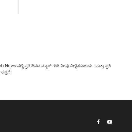
ws ನಲ್ಲಿ ಪ್ರತಿ ದಿನದ ನ್ಯೂಸ್ ಗಳು ನೀವು ವೀಕ್ಷಿಸಬಹುದು . ಮತ್ತು ಪ್ರತಿ
ುತ್ತದೆ.
Facebook
YouTube