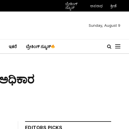
ಬ್ರೇಕಿಂಗ್
ಅಪರಾಧ
ಕ್ರೀಡೆ
ನ್ಯೂಸ್
Sunday, August 9
ಇತರೆ
ಬ್ರೇಕಿಂಗ್ ನ್ಯೂಸ್
 ಅಧಿಕಾರ
EDITORS PICKS