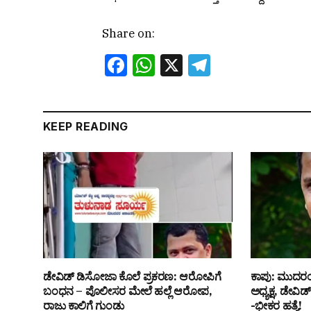
Share on:
Facebook
WhatsApp
X
Telegram
KEEP READING
ಡೇವಿಡ್ ಡಿಸೋಜಾ ಕೊಲೆ ಪ್ರಕರಣ: ಆರೋಪಿಗೆ
ಕಾಪು: ಮುದರಂ
ಬಂಧನ – ಪೊಲೀಸರ ಮೇಲೆ ಹಲ್ಲೆ ಆರೋಪ,
ಅಧ್ಯಕ್ಷ, ಡೇವ
ರಾಜು ಕಾಲಿಗೆ ಗುಂಡು
-ಭೀಕರ ಹತ್ಯೆ!