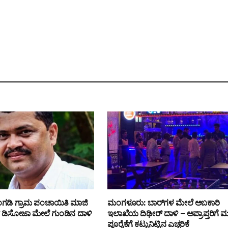
ಗಡಿ ಗ್ರಾಮ ಪಂಚಾಯಿತಿ ಮಾಜಿ
ಮಂಗಳೂರು: ಬಾರ್‌ಗಳ ಮೇಲೆ ಅಬಕಾರಿ
ಿಡ್ ಡಿಸೋಜಾ ಮೇಲೆ ಗುಂಡಿನ ದಾಳಿ
ಇಲಾಖೆಯ ದಿಢೀರ್ ದಾಳಿ – ಅಪ್ರಾಪ್ತರಿಗೆ ಮ
ಪೂರೈಕೆಗೆ ಕಟ್ಟುನಿಟ್ಟಿನ ಎಚ್ಚರಿಕೆ