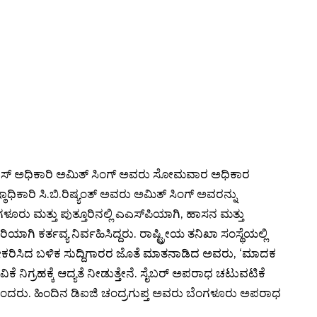
ಎಸ್ ಅಧಿಕಾರಿ ಅಮಿತ್ ಸಿಂಗ್ ಅವರು ಸೋಮವಾರ ಅಧಿಕಾರ
್ಠಾಧಿಕಾರಿ ಸಿ.ಬಿ.ರಿಷ್ಯಂತ್‌ ಅವರು ಅಮಿತ್‌ ಸಿಂಗ್‌ ಅವರನ್ನು
ು ಮತ್ತು ಪುತ್ತೂರಿನಲ್ಲಿ ಎಎಸ್‌ಪಿಯಾಗಿ, ಹಾಸನ ಮತ್ತು
ಕಾರಿಯಾಗಿ ಕರ್ತವ್ಯ ನಿರ್ವಹಿಸಿದ್ದರು. ರಾಷ್ಟ್ರೀಯ ತನಿಖಾ ಸಂಸ್ಥೆಯಲ್ಲಿ
ಸ್ವೀಕರಿಸಿದ ಬಳಿಕ ಸುದ್ದಿಗಾರರ ಜೊತೆ ಮಾತನಾಡಿದ ಅವರು, ‘ಮಾದಕ
ನಿಗ್ರಹಕ್ಕೆ ಆದ್ಯತೆ ನೀಡುತ್ತೇನೆ. ಸೈಬರ್ ಅಪರಾಧ ಚಟುವಟಿಕೆ
’ ಎಂದರು. ಹಿಂದಿನ ಡಿಐಜಿ ಚಂದ್ರಗುಪ್ತ ಅವರು ಬೆಂಗಳೂರು ಅಪರಾಧ