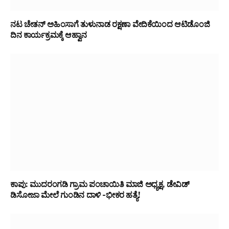
ನಟ ಚೇತನ್ ಅಹಿಂಸಾಗೆ ತುಳುನಾಡ ರಕ್ಷಣಾ ವೇದಿಕೆಯಿಂದ ಆಟಿಡೊಂಜಿ
ದಿನ ಕಾರ್ಯಕ್ರಮಕ್ಕೆ ಆಹ್ವಾನ
ಕಾಪು: ಮುದರಂಗಡಿ ಗ್ರಾಮ ಪಂಚಾಯಿತಿ ಮಾಜಿ ಅಧ್ಯಕ್ಷ, ಡೇವಿಡ್
ಡಿಸೋಜಾ ಮೇಲೆ ಗುಂಡಿನ ದಾಳಿ -ಭೀಕರ ಹತ್ಯೆ!