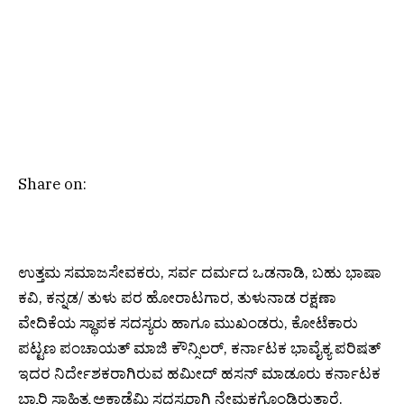
Share on:
ಉತ್ತಮ ಸಮಾಜಸೇವಕರು, ಸರ್ವ ದರ್ಮದ ಒಡನಾಡಿ, ಬಹು ಭಾಷಾ
ಕವಿ, ಕನ್ನಡ/ ತುಳು ಪರ ಹೋರಾಟಗಾರ, ತುಳುನಾಡ ರಕ್ಷಣಾ
ವೇದಿಕೆಯ ಸ್ಥಾಪಕ ಸದಸ್ಯರು ಹಾಗೂ ಮುಖಂಡರು, ಕೋಟೆಕಾರು
ಪಟ್ಟಣ ಪಂಚಾಯತ್ ಮಾಜಿ ಕೌನ್ಸಿಲರ್, ಕರ್ನಾಟಕ ಭಾವೈಕ್ಯ ಪರಿಷತ್
ಇದರ ನಿರ್ದೇಶಕರಾಗಿರುವ ಹಮೀದ್ ಹಸನ್ ಮಾಡೂರು ಕರ್ನಾಟಕ
ಬ್ಯಾರಿ ಸಾಹಿತ್ಯ ಅಕಾಡೆಮಿ ಸದಸ್ಯರಾಗಿ ನೇಮಕಗೊಂಡಿರುತ್ತಾರೆ.