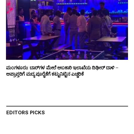
ಮಂಗಳೂರು: ಬಾರ್‌ಗಳ ಮೇಲೆ ಅಬಕಾರಿ ಇಲಾಖೆಯ ದಿಢೀರ್ ದಾಳಿ –
ಅಪ್ರಾಪ್ತರಿಗೆ ಮದ್ಯ ಪೂರೈಕೆಗೆ ಕಟ್ಟುನಿಟ್ಟಿನ ಎಚ್ಚರಿಕೆ
EDITORS PICKS