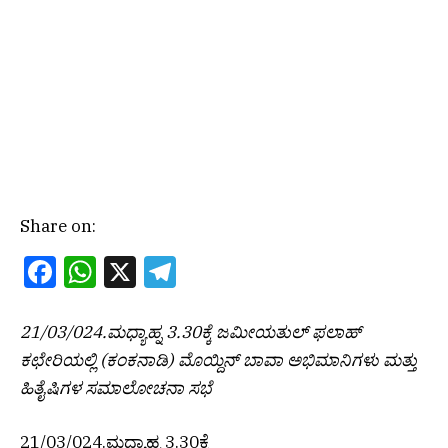
Share on:
Facebook
WhatsApp
X
Telegram
21/03/024.ಮಧ್ಯಾಹ್ನ 3.30ಕ್ಕೆ ಜಮೀಯತುಲ್ ಫಲಾಹ್
ಕಛೇರಿಯಲ್ಲಿ (ಕಂಕನಾಡಿ) ಮೊಯ್ದಿನ್ ಬಾವಾ ಅಭಿಮಾನಿಗಳು ಮತ್ತು
ಹಿತೈಷಿಗಳ ಸಮಾಲೋಚನಾ ಸಭೆ
21/03/024.ಮಧ್ಯಾಹ್ನ 3.30ಕ್ಕೆ