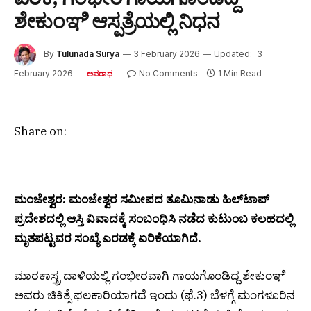
ಶೇಕುಂಞಿ ಆಸ್ಪತ್ರೆಯಲ್ಲಿ ನಿಧನ
By
Tulunada Surya
3 February 2026
Updated:
3
February 2026
No Comments
1 Min Read
ಅಪರಾಧ
Share on:
ಮಂಜೇಶ್ವರ: ಮಂಜೇಶ್ವರ ಸಮೀಪದ ತೂಮಿನಾಡು ಹಿಲ್‌ಟಾಪ್
ಪ್ರದೇಶದಲ್ಲಿ ಆಸ್ತಿ ವಿವಾದಕ್ಕೆ ಸಂಬಂಧಿಸಿ ನಡೆದ ಕುಟುಂಬ ಕಲಹದಲ್ಲಿ
ಮೃತಪಟ್ಟವರ ಸಂಖ್ಯೆ ಎರಡಕ್ಕೆ ಏರಿಕೆಯಾಗಿದೆ.
ಮಾರಕಾಸ್ತ್ರ ದಾಳಿಯಲ್ಲಿ ಗಂಭೀರವಾಗಿ ಗಾಯಗೊಂಡಿದ್ದ ಶೇಕುಂಞಿ
ಅವರು ಚಿಕಿತ್ಸೆ ಫಲಕಾರಿಯಾಗದೆ ಇಂದು (ಫೆ.3) ಬೆಳಗ್ಗೆ ಮಂಗಳೂರಿನ