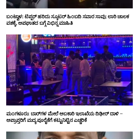
ಬಂಟ್ವಾಳ: ಟಿಪ್ಪರ್ ಹರಿದು ಸ್ಕೂಟರ್ ಹಿಂಬದಿ ಸವಾರ ಸಾವು; ಲಾರಿ ಚಾಲಕ
ವಶಕ್ಕೆ, ಅಪಘಾತದ ಬಗ್ಗೆ ವಿಭಿನ್ನ ಮಾಹಿತಿ
ಮಂಗಳೂರು: ಬಾರ್‌ಗಳ ಮೇಲೆ ಅಬಕಾರಿ ಇಲಾಖೆಯ ದಿಢೀರ್ ದಾಳಿ –
ಅಪ್ರಾಪ್ತರಿಗೆ ಮದ್ಯ ಪೂರೈಕೆಗೆ ಕಟ್ಟುನಿಟ್ಟಿನ ಎಚ್ಚರಿಕೆ