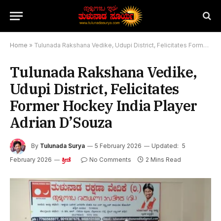
Home
»
Tulunada Rakshana Vedike, Udupi District, Felicitates Former Hockey India Player Adrian D’Souza
Tulunada Rakshana Vedike,
Udupi District, Felicitates
Former Hockey India Player
Adrian D’Souza
By
Tulunada Surya
5 February 2026
Updated:
5
February 2026
No Comments
2 Mins Read
ಕ್ರೀಡೆ