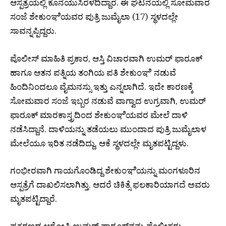
ಆಸ್ಪತ್ರೆಯಲ್ಲಿ ಕೊನೆಯುಸಿರೆಳೆದಿದ್ದಾರೆ. ಈ ಘಟನೆಯಲ್ಲಿ ಸೋಮವಾರ
ಸಂಜೆ ಶೇಕುಂಞಿಯವರ ಪುತ್ರಿ ಜುಮೈಲಾ (17) ಸ್ಥಳದಲ್ಲೇ
ಸಾವನ್ನಪ್ಪಿದ್ದರು.
ಪೊಲೀಸ್ ಮಾಹಿತಿ ಪ್ರಕಾರ, ಆಸ್ತಿ ವಿಚಾರವಾಗಿ ಉಮರ್ ಫಾರೂಕ್
ಹಾಗೂ ಆತನ ಪತ್ನಿಯ ತಂಗಿಯ ಪತಿ ಶೇಕುಂಞಿ ನಡುವೆ
ಹಿಂದಿನಿಂದಲೂ ವೈಮನಸ್ಸು ಇತ್ತು ಎನ್ನಲಾಗಿದೆ. ಇದೇ ಕಾರಣಕ್ಕೆ
ಸೋಮವಾರ ಸಂಜೆ ಇಬ್ಬರ ನಡುವೆ ವಾಗ್ವಾದ ಉಗ್ರವಾಗಿ, ಉಮರ್
ಫಾರೂಕ್ ಮಾರಕಾಸ್ತ್ರದಿಂದ ಶೇಕುಂಞಿಯವರ ಮೇಲೆ ದಾಳಿ
ನಡೆಸಿದ್ದಾನೆ. ದಾಳಿಯನ್ನು ತಡೆಯಲು ಮುಂದಾದ ಪುತ್ರಿ ಜುಮೈಲಾಳ
ಮೇಲೆಯೂ ಇರಿತ ನಡೆದಿದ್ದು, ಆಕೆ ಸ್ಥಳದಲ್ಲೇ ಮೃತಪಟ್ಟಿದ್ದಳು.
ಗಂಭೀರವಾಗಿ ಗಾಯಗೊಂಡಿದ್ದ ಶೇಕುಂಞಿಯನ್ನು ಮಂಗಳೂರಿನ
ಆಸ್ಪತ್ರೆಗೆ ದಾಖಲಿಸಲಾಗಿತ್ತು. ಆದರೆ ಚಿಕಿತ್ಸೆ ಫಲಕಾರಿಯಾಗದೆ ಅವರು
ಮೃತಪಟ್ಟಿದ್ದಾರೆ.
ಪ್ರಕರಣದ ಆರೋಪಿ ಉಮರ್ ಫಾರೂಕ್‌ನನ್ನು ಪೊಲೀಸರು