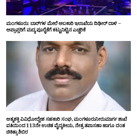
ಮಂಗಳೂರು: ಬಾರ್‌ಗಳ ಮೇಲೆ ಅಬಕಾರಿ ಇಲಾಖೆಯ ದಿಢೀರ್ ದಾಳಿ –
ಅಪ್ರಾಪ್ತರಿಗೆ ಮದ್ಯ ಪೂರೈಕೆಗೆ ಕಟ್ಟುನಿಟ್ಟಿನ ಎಚ್ಚರಿಕೆ
ಆತ್ಮಶಕ್ತಿ ವಿವಿಧೋದ್ದೇಶ ಸಹಕಾರಿ ಸಂಘ, ಮಂಗಳೂರುನೀರುಮಾರ್ಗ ಶಾಖೆ
ವತಿಯಿಂದ 113ನೇ ಉಚಿತ ವೈದ್ಯಕೀಯ, ನೇತ್ರ ತಪಾಸಣಾ ಹಾಗೂ ದಂತ
ಚಿಕಿತ್ಸಾ ಶಿಬಿರ