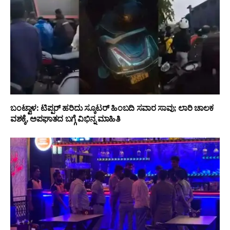
ಬಂಟ್ವಾಳ: ಟಿಪ್ಪರ್ ಹರಿದು ಸ್ಕೂಟರ್ ಹಿಂಬದಿ ಸವಾರ ಸಾವು; ಲಾರಿ ಚಾಲಕ
ವಶಕ್ಕೆ, ಅಪಘಾತದ ಬಗ್ಗೆ ವಿಭಿನ್ನ ಮಾಹಿತಿ