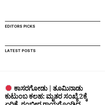
EDITORS PICKS
LATEST POSTS
ಕಾಸರಗೋಡು | ತೂಮಿನಾಡು
ಕುಟುಂಬ ಕಲಹ: ಮೃತರ ಸಂಖ್ಯೆ 2ಕ್ಕೆ
ಏರಿಕೆ, ಗಂಭೀರ ಗಾಯಗೊಂಡಿದ್ದ