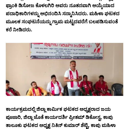
ಫ್ರಾಂಕಿ ಡಿಸೋಜ ಕೊಳಲಗಿರಿ ಅವರು ನೂತನವಾಗಿ ಆಯ್ಕೆಯಾದ
ಪದಾಧಿಕಾರಿಗಳನ್ನು ಅಭಿನಂದಿಸಿ ಸನ್ಮಾನಿಸಿದರು. ಮಹಿಳಾ ಘಟಕದ
ಮೂಲಕ ಸಂಘಟನೆಯನ್ನು ಗ್ರಾಮ ಮಟ್ಟದವರೆಗೆ ಬಲಪಡಿಸುವಂತೆ
ಕರೆ ನೀಡಿದರು.
ಕಾರ್ಯಕ್ರಮದಲ್ಲಿ ಜಿಲ್ಲಾ ಕಾರ್ಮಿಕ ಘಟಕದ ಅಧ್ಯಕ್ಷರಾದ ಜಯ
ಪೂಜಾರಿ, ಜಿಲ್ಲಾ ಜೊತೆ ಕಾರ್ಯದರ್ಶಿ ಪ್ರೀತಮ್ ಡಿಕೋಸ್ಟ, ಕಾಪು
ತಾಲೂಕು ಘಟಕದ ಅಧ್ಯಕ್ಷ ನಿತಿನ್ ಕುಮಾರ್ ಶೆಟ್ಟಿ, ಕಾಪು ಮಹಿಳಾ