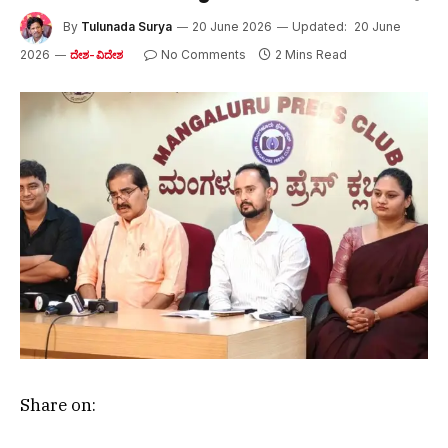
By
Tulunada Surya
20 June 2026
Updated:
20 June
2026
No Comments
2 Mins Read
ದೇಶ-ವಿದೇಶ
Share on: