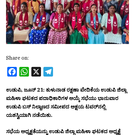
Share on:
Facebook
WhatsApp
X
Telegram
ಉಡುಪಿ, ಜೂನ್ 21: ತುಳುನಾಡ ರಕ್ಷಣಾ ವೇದಿಕೆಯ ಉಡುಪಿ ಜಿಲ್ಲಾ
ಮಹಿಳಾ ಘಟಕದ ಪದಾಧಿಕಾರಿಗಳ ಆಯ್ಕೆ ಸಭೆಯು ಭಾನುವಾರ
ಉಡುಪಿ ಬಸ್ ನಿಲ್ದಾಣದ ಸಮೀಪದ ಅಕ್ಷಯ ಟವರ್‌ನಲ್ಲಿ
ಯಶಸ್ವಿಯಾಗಿ ನಡೆಯಿತು.
ಸಭೆಯ ಅಧ್ಯಕ್ಷತೆಯನ್ನು ಉಡುಪಿ ಜಿಲ್ಲಾ ಮಹಿಳಾ ಘಟಕದ ಅಧ್ಯಕ್ಷೆ