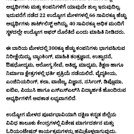
ಅಭ್ಯರ್ಥಿಗಳು ಮತ್ತು ಕಂಪನಿಗಳಿಗೆ ಯಾವುದೇ ಶುಲ್ಕ ಇರುವುದಿಲ್ಲ.
ಇದುವರೆಗೆ ನಡೆದ 22 ಉದ್ಯೋಗ ಮೇಳಗಳಲ್ಲಿ 66 ಸಾವಿರಕ್ಕೂ ಹೆಚ್ಚು
ಅಭ್ಯರ್ಥಿಗಳು ಶಾರ್ಟ್‌ಲಿಸ್ಟ್ ಆಗಿದ್ದು, 40 ಸಾವಿರಕ್ಕೂ ಅಧಿಕ ಮಂದಿಗೆ
ಸ್ಥಳದಲ್ಲೇ ಉದ್ಯೋಗ ಆಫರ್ ದೊರೆತಿದೆ ಎಂದು ಮಾಹಿತಿ ನೀಡಿದರು.
ಈ ಬಾರಿಯ ಮೇಳದಲ್ಲಿ 300ಕ್ಕೂ ಹೆಚ್ಚು ಕಂಪನಿಗಳು ಭಾಗವಹಿಸುವ
ನಿರೀಕ್ಷೆಯಿದ್ದು, ಬ್ಯಾಂಕಿಂಗ್, ಮಾಹಿತಿ ತಂತ್ರಜ್ಞಾನ, ಉತ್ಪಾದನೆ,
ಔಷಧೋದ್ಯಮ, ಆರೋಗ್ಯ ಸೇವೆ, ಆತಿಥ್ಯ, ಮಾಧ್ಯಮ, ಶಿಕ್ಷಣ ಹಾಗೂ
ನಿರ್ಮಾಣ ಕ್ಷೇತ್ರಗಳಲ್ಲಿ ಭರ್ತಿ ಪ್ರಕ್ರಿಯೆ ನಡೆಯಲಿದೆ. ವೈದ್ಯಕೀಯ,
ಎಂಜಿನಿಯರಿಂಗ್, ಕಲಾ, ವಾಣಿಜ್ಯ, ವಿಜ್ಞಾನ, ನರ್ಸಿಂಗ್, ಡಿಪ್ಲೊಮಾ,
ಐಟಿಐ, ಪಿಯುಸಿ ಹಾಗೂ ಎಸ್‌ಎಸ್‌ಎಲ್‌ಸಿ ವಿದ್ಯಾರ್ಹತೆ ಹೊಂದಿರುವ
ಅಭ್ಯರ್ಥಿಗಳಿಗೆ ಅವಕಾಶ ಲಭ್ಯವಾಗಲಿದೆ
.
ಉದ್ಯೋಗ ಮೇಳದ ಪೂರ್ವಭಾವಿಯಾಗಿ ದಕ್ಷಿಣ ಕನ್ನಡ ಜಿಲ್ಲೆಯ
ವಿವಿಧ ತಾಲೂಕು ಕೇಂದ್ರಗಳಲ್ಲಿ ವಿಶೇಷ ಮಾರ್ಗದರ್ಶನ ಮತ್ತು
ಓರಿಯಂಟೇಷನ್ ಕಾರ್ಯಕ್ರಮಗಳನ್ನು ಹಮ್ಮಿಕೊಳ್ಳಲಾಗುವುದು.