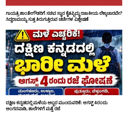
ಗಾಯತ್ರಿ ಶಾಂತೇಗೌಡರಿಗೆ ಸಚಿವ ಸ್ಥಾನ ಕೈತಪ್ಪಿದ್ದು ರಾಜಕೀಯ ಲೆಕ್ಕಾಚಾರವೇ?
ಸಿದ್ದರಾಮಯ್ಯ ಸುತ್ತ ತಿರುಗುತ್ತಿರುವ ಚರ್ಚೆಗಳ ವಿಶ್ಲೇಷಣೆ
ದಕ್ಷಿಣ ಕನ್ನಡದಲ್ಲಿ ಮಳೆಯ ಅಬ್ಬರ ಮುಂದುವರಿಕೆ: ಆಗಸ್ಟ್ 4ರಂದು
ಅಂಗನವಾಡಿ, ಶಾಲೆಗಳಿಗೆ ಮತ್ತೆ ರಜೆ