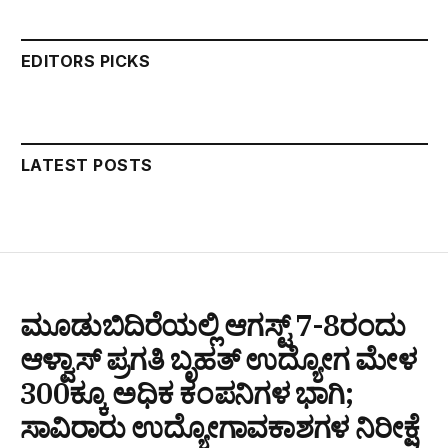
EDITORS PICKS
LATEST POSTS
ಮೂಡುಬಿದಿರೆಯಲ್ಲಿ ಆಗಸ್ಟ್ 7-8ರಂದು
ಆಳ್ವಾಸ್ ಪ್ರಗತಿ ಬೃಹತ್ ಉದ್ಯೋಗ ಮೇಳ
300ಕ್ಕೂ ಅಧಿಕ ಕಂಪನಿಗಳ ಭಾಗಿ;
ಸಾವಿರಾರು ಉದ್ಯೋಗಾವಕಾಶಗಳ ನಿರೀಕ್ಷೆ