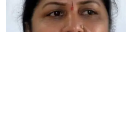
ಗಾಯತ್ರಿ ಶಾಂತೇಗೌಡರಿಗೆ ಸಚಿವ ಸ್ಥಾನ ಕೈತಪ್ಪಿದ್ದು ರಾಜಕೀಯ ಲೆಕ್ಕಾಚಾರವೇ?
ಸಿದ್ದರಾಮಯ್ಯ ಸುತ್ತ ತಿರುಗುತ್ತಿರುವ ಚರ್ಚೆಗಳ ವಿಶ್ಲೇಷಣೆ