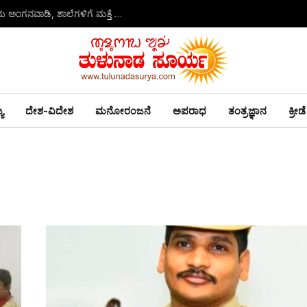
ದಕ್ಷಿಣ ಕನ್ನಡದಲ್ಲಿ ಮಳೆಯ ಅಬ್ಬರ ಮುಂದುವರಿಕೆ: ಆಗಸ್ಟ್ 4ರಂದು ಅಂಗನವಾಡಿ, ಶಾಲೆಗಳಿಗೆ ಮತ್ತೆ ರಜೆ
ಯ
ದೇಶ-ವಿದೇಶ
ಮನೋರಂಜನೆ
ಅಪರಾಧ
ತಂತ್ರಜ್ಞಾನ
ಕ್ರೀಡೆ