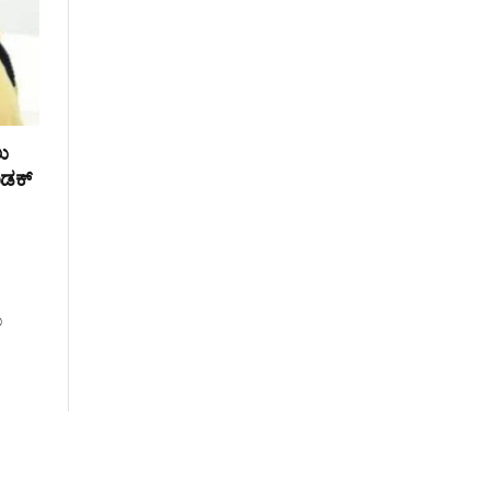
ು
ಖಡಕ್
ಾ