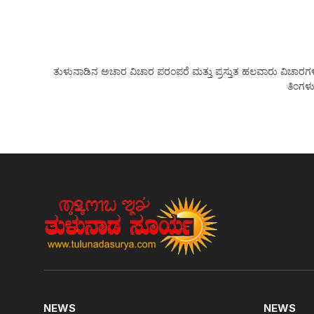
ತುಳುನಾಡಿನ ಅಚಾರ ವಿಚಾರ ಪರಂಪರೆ ಮತ್ತು ಪ್ರಸ್ತುತ ಹಲವಾರು ವಿಚಾರಗಳನ್ನು
ತಿಂಗಳು
NEWS
NEWS