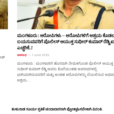
ಮಂಗಳೂರು : ಆರೋಪಿಗಳು – ಆರೋಪಿಗಳಿಗೆ ಆಶ್ರಯ ಕೊಡಲ
ಬಯಸುವವರಿಗೆ ಪೊಲೀಸ್ ಆಯುಕ್ತ ಸುಧೀರ್ ಕುಮಾರ್ ರೆಡ್ಡಿ 
ಎಚ್ಚರಿಕೆ..!
ಅಪರಾಧ
1 June 2025
ಗೀಶ್
ಮಂಗಳೂರು : ಮಂಗಳೂರಿಗೆ ಹೊಸದಾಗಿ ನೇಮಕಗೊಂಡ ಪೊಲೀಸ್ ಆಯುಕ್ತ
ಸುಧೀರ್ ಕುಮಾರ್ ರೆಡ್ಡಿ ಅವರು ಕೊಲೆಯಂತಹ ಅಪರಾಧಗಳಲ್ಲಿ
ಭಾಗಿಯಾಗಿರುವವರಿಗೆ ಮತ್ತು ಅಂತಹ ಆರೋಪಿಗಳನ್ನು ಬೆಂಬಲಿಸುವ ಅಥವ
ಆಶ್ರಯ…
ತುಳುನಾಡ ಸೂರ್ಯ ಪ್ರತಿಕೆ ಚಂದಾದಾರರಾಗಿ ಪ್ರೋತ್ಸಾಹಿಸಬೇಕಾಗಿ ವಿನಂತಿ.