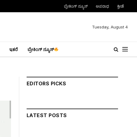
ಬ್ರೇಕಿಂಗ್ ನ್ಯೂಸ್
ಅಪರಾಧ
ಕ್ರೀಡೆ
Tuesday, August 4
ಇತರೆ
ಬ್ರೇಕಿಂಗ್ ನ್ಯೂಸ್
EDITORS PICKS
LATEST POSTS