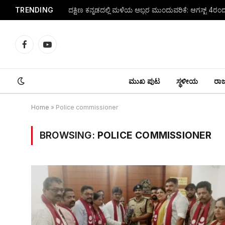
TRENDING
Facebook
YouTube
ಮುಖ ಪುಟ
ಸ್ಥಳೀಯ
ರಾಜ್
Home
»
Police commissioner
BROWSING:
POLICE COMMISSIONER