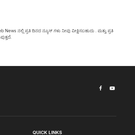
ws ನಲ್ಲಿ ಪ್ರತಿ ದಿನದ ನ್ಯೂಸ್ ಗಳು ನೀವು ವೀಕ್ಷಿಸಬಹುದು . ಮತ್ತು ಪ್ರತಿ
ುತ್ತದೆ.
Facebook
YouTube
QUICK LINKS