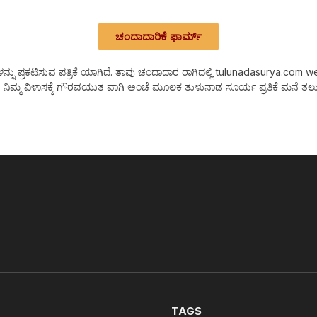
ಚಂದಾದಾರಿಕೆ ಫಾರ್ಮ್
 ಪ್ರಕಟಿಸುವ ಪತ್ರಿಕೆ ಯಾಗಿದೆ. ತಾವು ಚಂದಾದಾರ ರಾಗಿದಲ್ಲಿ tulunadasurya.com web Ne
 ನಿಮ್ಮ ವಿಳಾಸಕ್ಕೆ ಗೌರವಯುತ ವಾಗಿ ಅಂಚೆ ಮೂಲಕ ತುಳುನಾಡ ಸೂರ್ಯ ಪ್ರತಿಕೆ ಮನೆ ತಲುಪ
TAGS