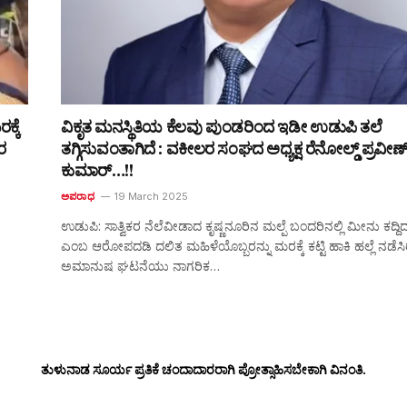
್ಕೆ
ವಿಕೃತ ಮನಸ್ಥಿತಿಯ ಕೆಲವು ಪುಂಡರಿಂದ ಇಡೀ ಉಡುಪಿ ತಲೆ
ರ
ತಗ್ಗಿಸುವಂತಾಗಿದೆ : ವಕೀಲರ ಸಂಘದ ಅಧ್ಯಕ್ಷ ರೆನೋಲ್ಡ್ ಪ್ರವೀಣ
ಕುಮಾರ್…!!
ಅಪರಾಧ
19 March 2025
ಉಡುಪಿ: ಸಾತ್ವಿಕರ ನೆಲೆವೀಡಾದ ಕೃಷ್ಣನೂರಿನ ಮಲ್ಪೆ ಬಂದರಿನಲ್ಲಿ ಮೀನು ಕದ್ದಿದ್ದ
ಎಂಬ ಆರೋಪದಡಿ ದಲಿತ ಮಹಿಳೆಯೊಬ್ಬರನ್ನು ಮರಕ್ಕೆ ಕಟ್ಟಿ ಹಾಕಿ ಹಲ್ಲೆ ನಡೆಸ
ಅಮಾನುಷ ಘಟನೆಯು ನಾಗರಿಕ…
ತುಳುನಾಡ ಸೂರ್ಯ ಪ್ರತಿಕೆ ಚಂದಾದಾರರಾಗಿ ಪ್ರೋತ್ಸಾಹಿಸಬೇಕಾಗಿ ವಿನಂತಿ.