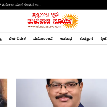
ಕಾಪು: ಮುದರಂಗಡಿ ಗ್ರಾಮ ಪಂಚಾಯಿತಿ ಮಾಜಿ ಅಧ್ಯಕ್ಷ, ಡೇವಿಡ್ ಡಿಸೋಜಾ ಮೇಲೆ ಗುಂಡಿನ ದಾಳಿ -ಭೀಕರ ಹತ್ಯೆ!
ಯ
ದೇಶ-ವಿದೇಶ
ಮನೋರಂಜನೆ
ಅಪರಾಧ
ತಂತ್ರಜ್ಞಾನ
ಕ್ರೀಡೆ