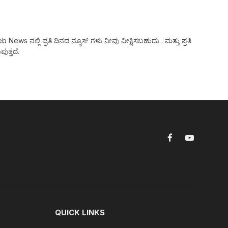
ws ನಲ್ಲಿ ಪ್ರತಿ ದಿನದ ನ್ಯೂಸ್ ಗಳು ನೀವು ವೀಕ್ಷಿಸಬಹುದು . ಮತ್ತು ಪ್ರತಿ
ುತ್ತದೆ.
Facebook
YouTube
QUICK LINKS