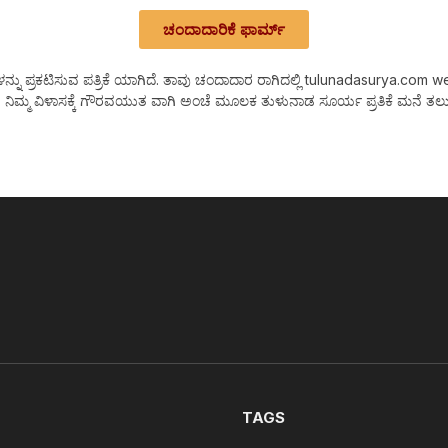
ಚಂದಾದಾರಿಕೆ ಫಾರ್ಮ್
 ಪ್ರಕಟಿಸುವ ಪತ್ರಿಕೆ ಯಾಗಿದೆ. ತಾವು ಚಂದಾದಾರ ರಾಗಿದಲ್ಲಿ tulunadasurya.com web Ne
 ನಿಮ್ಮ ವಿಳಾಸಕ್ಕೆ ಗೌರವಯುತ ವಾಗಿ ಅಂಚೆ ಮೂಲಕ ತುಳುನಾಡ ಸೂರ್ಯ ಪ್ರತಿಕೆ ಮನೆ ತಲುಪ
TAGS