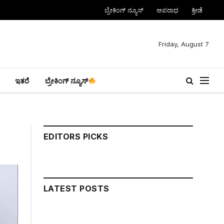
ಬ್ರೇಕಿಂಗ್ ನ್ಯೂಸ್
ಅಪರಾಧ
ಕ್ರೀಡೆ
Friday, August 7
ಇತರೆ
ಬ್ರೇಕಿಂಗ್ ನ್ಯೂಸ್
EDITORS PICKS
LATEST POSTS