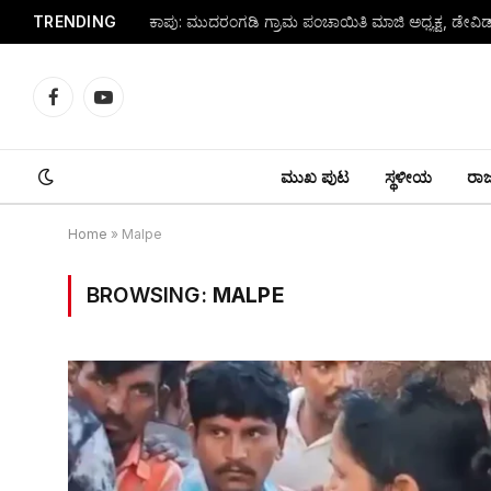
TRENDING
Facebook
YouTube
ಮುಖ ಪುಟ
ಸ್ಥಳೀಯ
ರಾಜ್
Home
»
Malpe
BROWSING:
MALPE