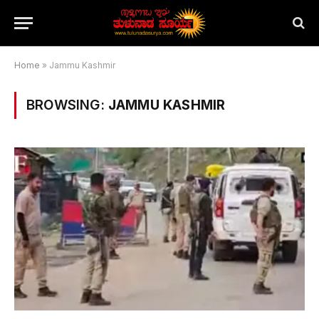
Home
»
Jammu Kashmir
BROWSING:
JAMMU KASHMIR