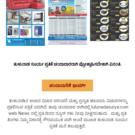
ತುಳುನಾಡ ಸೂರ್ಯ ಪ್ರತಿಕೆ ಚಂದಾದಾರರಾಗಿ ಪ್ರೋತ್ಸಾಹಿಸಬೇಕಾಗಿ ವಿನಂತಿ.
ಚಂದಾದಾರಿಕೆ ಫಾರ್ಮ್
ತುಳುನಾಡಿನ ಅಚಾರ ವಿಚಾರ ಪರಂಪರೆ ಮತ್ತು ಪ್ರಸ್ತುತ ಹಲವಾರು ವಿಚಾರಗಳನ್ನು
ಪ್ರಕಟಿಸುವ ಪತ್ರಿಕೆ ಯಾಗಿದೆ. ತಾವು ಚಂದಾದಾರ ರಾಗಿದಲ್ಲಿ tulunadasurya.com
web News ನಲ್ಲಿ ಪ್ರತಿ ದಿನದ ನ್ಯೂಸ್ ಗಳು ನೀವು ವೀಕ್ಷಿಸಬಹುದು . ಮತ್ತು ಪ್ರತಿ
ತಿಂಗಳು ನಿಮ್ಮ ವಿಳಾಸಕ್ಕೆ ಗೌರವಯುತ ವಾಗಿ ಅಂಚೆ ಮೂಲಕ ತುಳುನಾಡ ಸೂರ್ಯ
ಪ್ರತಿಕೆ ಮನೆ ತಲುಪುತ್ತದೆ.