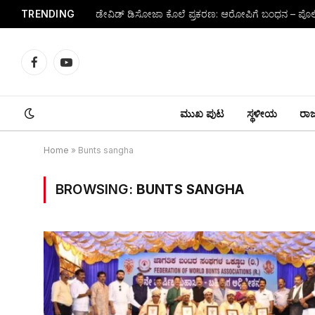
TRENDING
Facebook
YouTube
ಮುಖ ಪುಟ
ಸ್ಥಳೀಯ
ರಾಜ್
Home
»
Bunts sangha
BROWSING:
BUNTS SANGHA