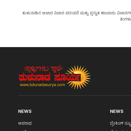
ತುಳುನಾಡಿನ ಅಚಾರ ವಿಚಾರ ಪರಂಪರೆ ಮತ್ತು ಪ್ರಸ್ತುತ ಹಲವಾರು ವಿಚಾರಗಳನ್ನು
ತಿಂಗಳು
NEWS
NEWS
ಅಪರಾಧ
ಬ್ರೇಕಿಂಗ್ ನ್ಯ