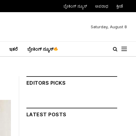
ಬ್ರೇಕಿಂಗ್ ನ್ಯೂಸ್
ಅಪರಾಧ
ಕ್ರೀಡೆ
Saturday, August 8
ಇತರೆ
ಬ್ರೇಕಿಂಗ್ ನ್ಯೂಸ್
EDITORS PICKS
LATEST POSTS