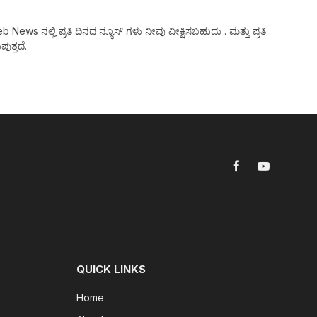
ws ನಲ್ಲಿ ಪ್ರತಿ ದಿನದ ನ್ಯೂಸ್ ಗಳು ನೀವು ವೀಕ್ಷಿಸಬಹುದು . ಮತ್ತು ಪ್ರತಿ
ುತ್ತದೆ.
Facebook
YouTube
QUICK LINKS
Home