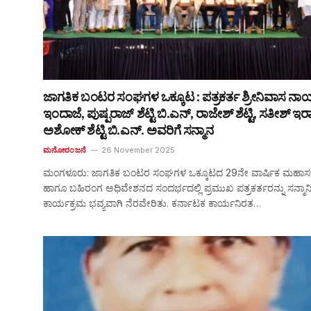
ಜಾಗತಿಕ ಬಂಟರ ಸಂಘಗಳ ಒಕ್ಕೂಟ : ಪತ್ರಕರ್ತ ಶ್ರೀನಿವಾಸ ನಾ
ಇಂದಾಜೆ, ಪುಷ್ಪರಾಜ್ ಶೆಟ್ಟಿ ಬಿ.ಎನ್, ರಾಜೇಶ್ ಶೆಟ್ಟಿ, ಸತೀಶ್ ಇರಾ
ಅಶೋಕ್ ಶೆಟ್ಟಿ ಬಿ.ಎನ್. ಅವರಿಗೆ ಸನ್ಮಾನ
ಮನೋರಂಜನೆ
26 November 2025
ಮಂಗಳೂರು: ಜಾಗತಿಕ ಬಂಟರ ಸಂಘಗಳ ಒಕ್ಕೂಟದ 29ನೇ ವಾರ್ಷಿಕ ಮಹಾಸ
ಹಾಗೂ ಬಹಿರಂಗ ಅಧಿವೇಶನದ ಸಂದರ್ಭದಲ್ಲಿ ಪ್ರಮುಖ ಪತ್ರಕರ್ತರನ್ನು ಸನ್ಮಾ
ಕಾರ್ಯಕ್ರಮ ಭವ್ಯವಾಗಿ ನೆರವೇರಿತು. ಕರ್ನಾಟಕ ಕಾರ್ಯನಿರತ…