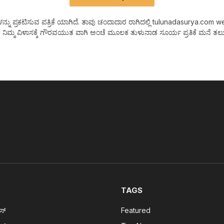
 ಪ್ರಕಟಿಸುವ ಪತ್ರಿಕೆ ಯಾಗಿದೆ. ತಾವು ಚಂದಾದಾರ ರಾಗಿದಲ್ಲಿ tulunadasurya.com web Ne
 ನಿಮ್ಮ ವಿಳಾಸಕ್ಕೆ ಗೌರವಯುತ ವಾಗಿ ಅಂಚೆ ಮೂಲಕ ತುಳುನಾಡ ಸೂರ್ಯ ಪ್ರತಿಕೆ ಮನೆ ತಲುಪ
TAGS
ೂಸ್
Featured