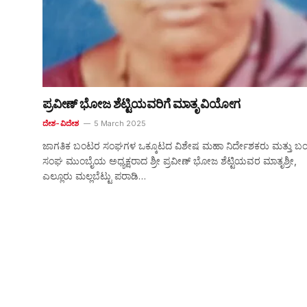
ಪ್ರವೀಣ್ ಭೋಜ ಶೆಟ್ಟಿಯವರಿಗೆ ಮಾತೃ ವಿಯೋಗ
ದೇಶ-ವಿದೇಶ
5 March 2025
ಜಾಗತಿಕ ಬಂಟರ ಸಂಘಗಳ ಒಕ್ಕೂಟದ ವಿಶೇಷ ಮಹಾ ನಿರ್ದೇಶಕರು ಮತ್ತು ಬ
ಸಂಘ ಮುಂಬೈಯ ಅಧ್ಯಕ್ಷರಾದ ಶ್ರೀ ಪ್ರವೀಣ್ ಭೋಜ ಶೆಟ್ಟಿಯವರ ಮಾತೃಶ್ರೀ,
ಎಲ್ಲೂರು ಮಲ್ಲಬೆಟ್ಟು ಪರಾಡಿ…