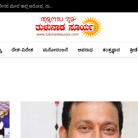
ಡೇವಿಡ್ ಡಿಸೋಜಾ ಕೊಲೆ ಪ್ರಕರಣ: ಆರೋಪಿಗೆ ಬಂಧನ – ಪೊಲೀಸರ ಮೇಲೆ ಹಲ್ಲೆ ಆರೋಪ, ರಾಜು ಕಾಲಿಗೆ ಗುಂಡು
ಯ
ದೇಶ-ವಿದೇಶ
ಮನೋರಂಜನೆ
ಅಪರಾಧ
ತಂತ್ರಜ್ಞಾನ
ಕ್ರೀಡೆ