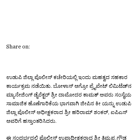
Share on:
ಉಡುಪಿ ಜಿಲ್ಲಾ ಪೊಲೀಸ್ ಕಚೇರಿಯಲ್ಲಿ ಇಂದು ಮಹತ್ವದ ಸಹಕಾರ
ಕಾರ್ಯಕ್ರಮ ನಡೆಯಿತು. ಬೋಳಾಸ್‌ ಆಗ್ರೋ ಪ್ರೈವೇಟ್‌ ಲಿಮಿಟೆಡ್‌ನ
ಮ್ಯಾನೇಜಿಂಗ್‌ ಡೈರೆಕ್ಟರ್‌ ಶ್ರೀ ದಾಮೋದರ ಕಾಮತ್‌ ಅವರು ಸಂಸ್ಥೆಯ
ಸಾಮಾಜಿಕ ಹೊಣೆಗಾರಿಕೆಯ ಭಾಗವಾಗಿ ಜೀಪಿನ ಕೀ ಯನ್ನು ಉಡುಪಿ
ಜಿಲ್ಲಾ ಪೊಲೀಸ್ ಅಧೀಕ್ಷಕರಾದ ಶ್ರೀ ಹರಿರಾಮ್ ಶಂಕರ್, ಐಪಿಎಸ್
ಅವರಿಗೆ ಹಸ್ತಾಂತರಿಸಿದರು.
ಈ ಸಂದರ್ಭದಲ್ಲಿ ಪೊಲೀಸ್ ಉಪಾಧೀಕ್ಷಕರಾದ ಶ್ರೀ ತಿಮ್ಮಪ್ಪ ಗೌಡ