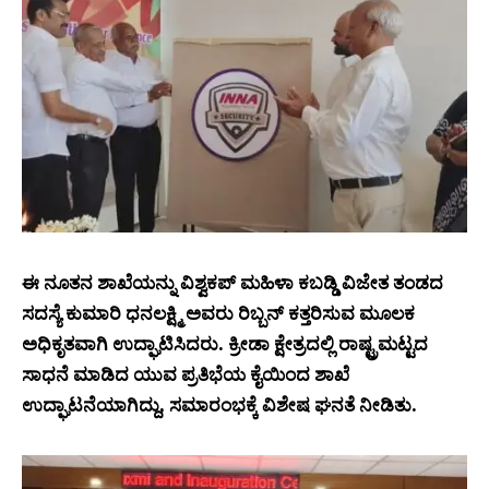
ಈ ನೂತನ ಶಾಖೆಯನ್ನು ವಿಶ್ವಕಪ್ ಮಹಿಳಾ ಕಬಡ್ಡಿ ವಿಜೇತ ತಂಡದ
ಸದಸ್ಯೆ ಕುಮಾರಿ ಧನಲಕ್ಷ್ಮಿ ಅವರು ರಿಬ್ಬನ್ ಕತ್ತರಿಸುವ ಮೂಲಕ
ಅಧಿಕೃತವಾಗಿ ಉದ್ಘಾಟಿಸಿದರು. ಕ್ರೀಡಾ ಕ್ಷೇತ್ರದಲ್ಲಿ ರಾಷ್ಟ್ರಮಟ್ಟದ
ಸಾಧನೆ ಮಾಡಿದ ಯುವ ಪ್ರತಿಭೆಯ ಕೈಯಿಂದ ಶಾಖೆ
ಉದ್ಘಾಟನೆಯಾಗಿದ್ದು, ಸಮಾರಂಭಕ್ಕೆ ವಿಶೇಷ ಘನತೆ ನೀಡಿತು.