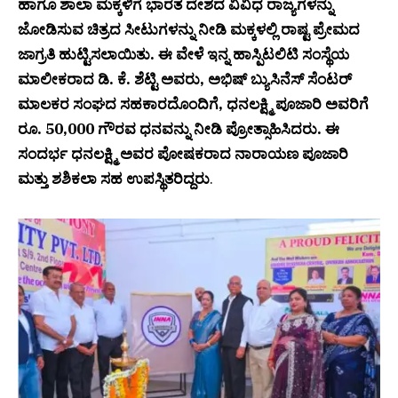
ಹಾಗೂ ಶಾಲಾ ಮಕ್ಕಳಿಗೆ ಭಾರತ ದೇಶದ ವಿವಿಧ ರಾಜ್ಯಗಳನ್ನು
ಜೋಡಿಸುವ ಚಿತ್ರದ ಸೀಟುಗಳನ್ನು ನೀಡಿ ಮಕ್ಕಳಲ್ಲಿ ರಾಷ್ಟ ಪ್ರೇಮದ
ಜಾಗ್ರತಿ ಹುಟ್ಟಿಸಲಾಯಿತು. ಈ ವೇಳೆ ಇನ್ನ ಹಾಸ್ಪಿಟಲಿಟಿ ಸಂಸ್ಥೆಯ
ಮಾಲೀಕರಾದ ಡಿ. ಕೆ. ಶೆಟ್ಟಿ ಅವರು, ಅಭಿಷ್ ಬ್ಯುಸಿನೆಸ್ ಸೆಂಟರ್
ಮಾಲಕರ ಸಂಘದ ಸಹಕಾರದೊಂದಿಗೆ, ಧನಲಕ್ಷ್ಮಿ ಪೂಜಾರಿ ಅವರಿಗೆ
ರೂ. 50,000 ಗೌರವ ಧನವನ್ನು ನೀಡಿ ಪ್ರೋತ್ಸಾಹಿಸಿದರು. ಈ
ಸಂದರ್ಭ ಧನಲಕ್ಷ್ಮಿ ಅವರ ಪೋಷಕರಾದ ನಾರಾಯಣ ಪೂಜಾರಿ
ಮತ್ತು ಶಶಿಕಲಾ ಸಹ ಉಪಸ್ಥಿತರಿದ್ದರು
.