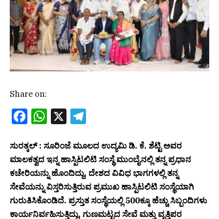
Share on:
Facebook
WhatsApp
X
Telegram
ಸುರತ್ಕಲ್ : ಸೂರಿಂಜೆ ಮೂಲದ ಉದ್ಯಮಿ ಡಿ. ಕೆ. ಶೆಟ್ಟಿ ಅವರ
ಮಾಲಕತ್ವದ ಇನ್ನ ಹಾಸ್ಪಿಟಲಿಟಿ ಸಂಸ್ಥೆ ಮುಂಬೈನಲ್ಲಿ ತನ್ನ ಪ್ರಧಾನ
ಕಚೇರಿಯನ್ನು ಹೊಂದಿದ್ದು, ದೇಶದ ವಿವಿಧ ಭಾಗಗಳಲ್ಲಿ ತನ್ನ
ಸೇವೆಯನ್ನು ವಿಸ್ತರಿಸುತ್ತಿರುವ ಪ್ರಮುಖ ಹಾಸ್ಪಿಟಲಿಟಿ ಸಂಸ್ಥೆಯಾಗಿ
ಗುರುತಿಸಿಕೊಂಡಿದೆ. ಪ್ರಸ್ತುತ ಸಂಸ್ಥೆಯಲ್ಲಿ 500ಕ್ಕೂ ಹೆಚ್ಚು ಸಿಬ್ಬಂದಿಗಳು
ಕಾರ್ಯನಿರ್ವಹಿಸುತ್ತಿದ್ದು, ಗುಣಮಟ್ಟದ ಸೇವೆ ಮತ್ತು ವೃತ್ತಿಪರ