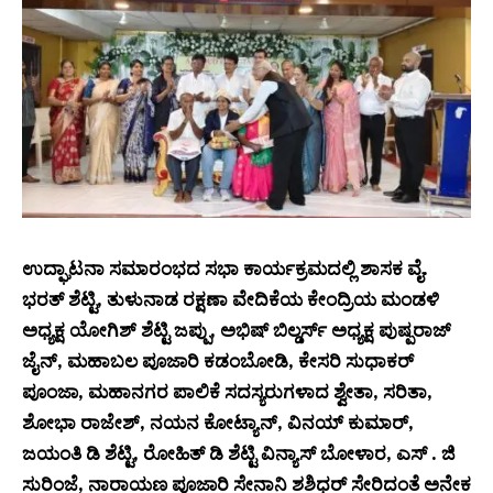
ಉದ್ಘಾಟನಾ ಸಮಾರಂಭದ ಸಭಾ ಕಾರ್ಯಕ್ರಮದಲ್ಲಿ ಶಾಸಕ ವೈ.
ಭರತ್ ಶೆಟ್ಟಿ, ತುಳುನಾಡ ರಕ್ಷಣಾ ವೇದಿಕೆಯ ಕೇಂದ್ರಿಯ ಮಂಡಳಿ
ಅಧ್ಯಕ್ಷ ಯೋಗಿಶ್ ಶೆಟ್ಟಿ ಜಪ್ಪು, ಅಭಿಷ್ ಬಿಲ್ಡರ್ಸ್ ಅಧ್ಯಕ್ಷ ಪುಷ್ಪರಾಜ್
ಜೈನ್, ಮಹಾಬಲ ಪೂಜಾರಿ ಕಡಂಬೋಡಿ, ಕೇಸರಿ ಸುಧಾಕರ್
ಪೂಂಜಾ, ಮಹಾನಗರ ಪಾಲಿಕೆ ಸದಸ್ಯರುಗಳಾದ ಶ್ವೇತಾ, ಸರಿತಾ,
ಶೋಭಾ ರಾಜೇಶ್, ನಯನ ಕೋಟ್ಯಾನ್, ವಿನಯ್ ಕುಮಾರ್,
ಜಯಂತಿ ಡಿ ಶೆಟ್ಟಿ, ರೋಹಿತ್ ಡಿ ಶೆಟ್ಟಿ ವಿನ್ಯಾಸ್ ಬೋಳಾರ, ಎ‌ಸ್ . ಜಿ
ಸುರಿಂಜೆ, ನಾರಾಯಣ ಪೂಜಾರಿ ಸೇನಾನಿ ಶಶಿಧರ್ ಸೇರಿದಂತೆ ಅನೇಕ