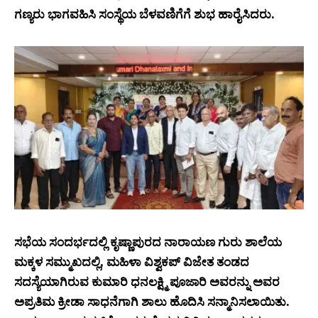
ಗಣ್ಯರು ಭಾಗವಹಿಸಿ ಸಂಸ್ಥೆಯ ಬೆಳವಣಿಗೆಗೆ ಶುಭ ಹಾರೈಸಿದರು.
ಸಭೆಯ ಸಂದರ್ಭದಲ್ಲಿ ಕೃಷ್ಣಾಪುರದ ನಾರಾಯಣ ಗುರು ಶಾಲೆಯ
ಮಕ್ಕಳ ಸಮ್ಮುಖದಲ್ಲಿ, ಮಹಿಳಾ ವಿಶ್ವಕಪ್ ವಿಜೇತ ತಂಡದ
ಸದಸ್ಯೆಯಾಗಿರುವ ಕುಮಾರಿ ಧನಲಕ್ಷ್ಮಿ ಪೂಜಾರಿ ಅವರನ್ನು ಅವರ
ಅಪ್ರತಿಮ ಕ್ರೀಡಾ ಸಾಧನೆಗಾಗಿ ಶಾಲು ಹೊದಿಸಿ ಸನ್ಮಾನಿಸಲಾಯಿತು.