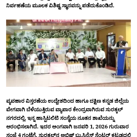
ನಿರ್ವಹಣೆಯ ಮೂಲಕ ವಿಶಿಷ್ಟ ಸ್ಥಾನವನ್ನು ಪಡೆದುಕೊಂಡಿದೆ.
ವ್ಯವಹಾರ ವಿಸ್ತರಣೆಯ ಉದ್ದೇಶದಿಂದ ಹಾಗೂ ದಕ್ಷಿಣ ಕನ್ನಡ ಜಿಲ್ಲೆಯ
ವೇಗವಾಗಿ ಬೆಳೆಯುತ್ತಿರುವ ವ್ಯಾಪಾರ ಕೇಂದ್ರವಾಗಿರುವ ಸುರತ್ಕಲ್
ನಗರದಲ್ಲಿ, ಇನ್ನ ಹಾಸ್ಪಿಟಲಿಟಿ ಸಂಸ್ಥೆಯ ನೂತನ ಶಾಖೆಯನ್ನು
ಆರಂಭಿಸಲಾಗಿದೆ. ಇದರ ಅಂಗವಾಗಿ ಜನವರಿ 1, 2026 ಗುರುವಾರ
ಸಂಜೆ 4 ಗಂಟೆಗೆ, ಸುರತ್ಕಲ್‌ನ ಅಭಿಷ್ ಬ್ಯುಸಿನೆಸ್ ಸೆಂಟರ್ ಕಟ್ಟಡದಲ್ಲಿ