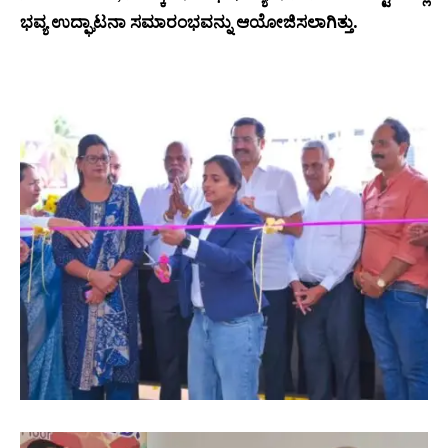
ಭವ್ಯ ಉದ್ಘಾಟನಾ ಸಮಾರಂಭವನ್ನು ಆಯೋಜಿಸಲಾಗಿತ್ತು.