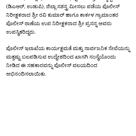
(ಡಿಎಆರ್, ಉಡುಪಿ), ಜಿಲ್ಲಾ ಸಶಸ್ತ್ರ ಮೀಸಲು ಪಡೆಯ ಪೊಲೀಸ್
ನಿರೀಕ್ಷಕರಾದ ಶ್ರೀ ರವಿ ಕುಮಾರ್ ಹಾಗೂ ಕಾರ್ಕಳ ಗ್ರಾಮಾಂತರ
ಪೊಲೀಸ್ ಠಾಣೆಯ ಉಪ ನಿರೀಕ್ಷಕರಾದ ಶ್ರೀ ಪ್ರಸನ್ನ ಅವರು
ಉಪಸ್ಥಿತರಿದ್ದರು.
ಪೊಲೀಸ್ ಇಲಾಖೆಯ ಕಾರ್ಯಕ್ಷಮತೆ ಮತ್ತು ಸಾರ್ವಜನಿಕ ಸೇವೆಯನ್ನು
ಮತ್ತಷ್ಟು ಬಲಪಡಿಸುವ ಉದ್ದೇಶದಿಂದ ಖಾಸಗಿ ಸಂಸ್ಥೆಯೊಂದು
ನೀಡಿದ ಈ ಸಹಕಾರವನ್ನು ಪೊಲೀಸ್ ವಲಯದಿಂದ
ಅಭಿನಂದಿಸಲಾಯಿತು.