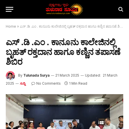
Home
»
ಎಸ್ .ಡಿ .ಎಂ . ಕಾನೂನು ಕಾಲೇಜಿನಲ್ಲಿ ಬೃಹತ್ ರಕ್ತದಾನ ಹಾಗೂ ಕಣ್ಣಿನ ತಪಾಸಣೆ ಶಿಬಿರ
ಎಸ್ .ಡಿ .ಎಂ . ಕಾನೂನು ಕಾಲೇಜಿನಲ್ಲಿ
ಬೃಹತ್ ರಕ್ತದಾನ ಹಾಗೂ ಕಣ್ಣಿನ ತಪಾಸಣೆ
ಶಿಬಿರ
By
Tulunada Surya
21 March 2025
Updated:
21 March
2025
No Comments
1 Min Read
ಸುದ್ದಿ