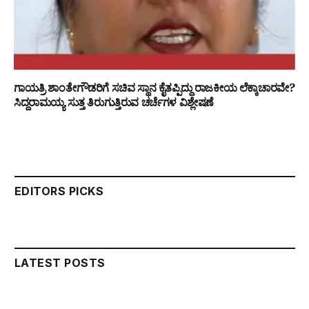
ಗಾಯತ್ರಿ ಶಾಂತೇಗೌಡರಿಗೆ ಸಚಿವ ಸ್ಥಾನ ಕೈತಪ್ಪಿದ್ದು ರಾಜಕೀಯ ಲೆಕ್ಕಾಚಾರವೇ?
ಸಿದ್ದರಾಮಯ್ಯ ಸುತ್ತ ತಿರುಗುತ್ತಿರುವ ಚರ್ಚೆಗಳ ವಿಶ್ಲೇಷಣೆ
EDITORS PICKS
LATEST POSTS