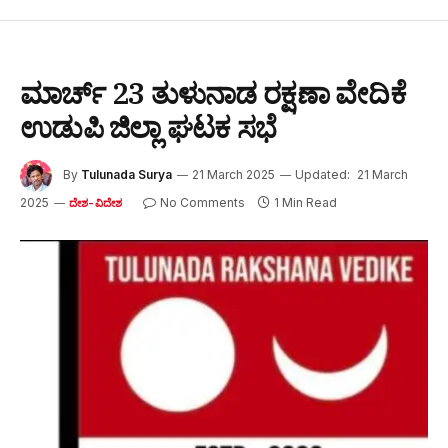
ಮಾರ್ಚ್ 23 ತುಳುನಾಡ ರಕ್ಷಣಾ ವೇದಿಕೆ
ಉಡುಪಿ ಜಿಲ್ಲಾ ಘಟಕ ಸಭೆ
By
Tulunada Surya
21 March 2025
Updated:
21 March
2025
No Comments
1 Min Read
ದೇಶ-ವಿದೇಶ