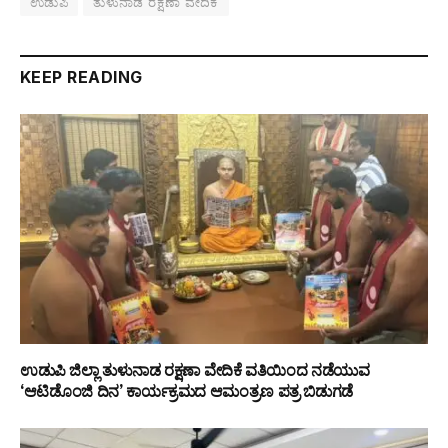
ಉಡುಪಿ
ತುಳುನಾಡ ರಕ್ಷಣಾ ವೇದಿಕೆ
KEEP READING
ಉಡುಪಿ ಜಿಲ್ಲಾ ತುಳುನಾಡ ರಕ್ಷಣಾ ವೇದಿಕೆ ವತಿಯಿಂದ ನಡೆಯುವ
‘ಆಟಿಡೊಂಜಿ ದಿನ’ ಕಾರ್ಯಕ್ರಮದ ಆಮಂತ್ರಣ ಪತ್ರ ಬಿಡುಗಡೆ