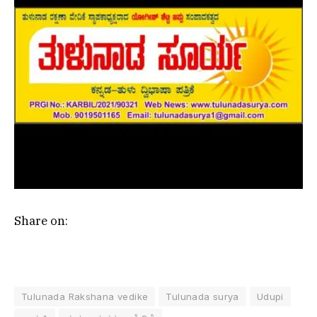
Share on:
Tulunada Rakshana vedike
Tulunada surya
Udupi