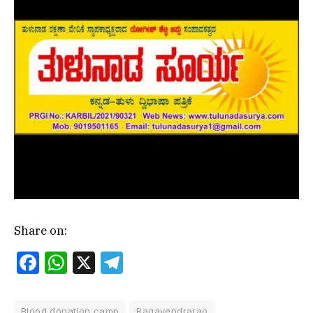
Share on:
Facebook
WhatsApp
X
Telegram
Blood donation camp
Ragavendrarao