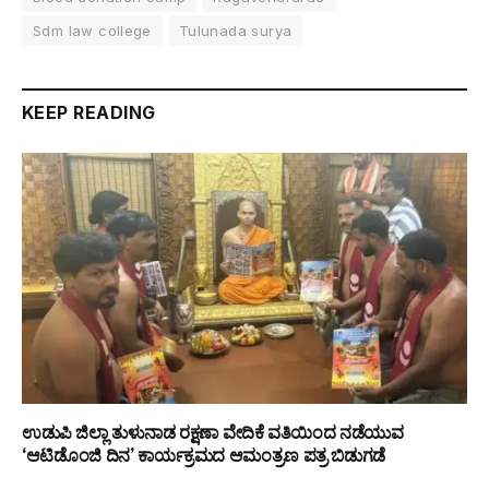
Sdm law college
Tulunada surya
KEEP READING
ಉಡುಪಿ ಜಿಲ್ಲಾ ತುಳುನಾಡ ರಕ್ಷಣಾ ವೇದಿಕೆ ವತಿಯಿಂದ ನಡೆಯುವ
‘ಆಟಿಡೊಂಜಿ ದಿನ’ ಕಾರ್ಯಕ್ರಮದ ಆಮಂತ್ರಣ ಪತ್ರ ಬಿಡುಗಡೆ