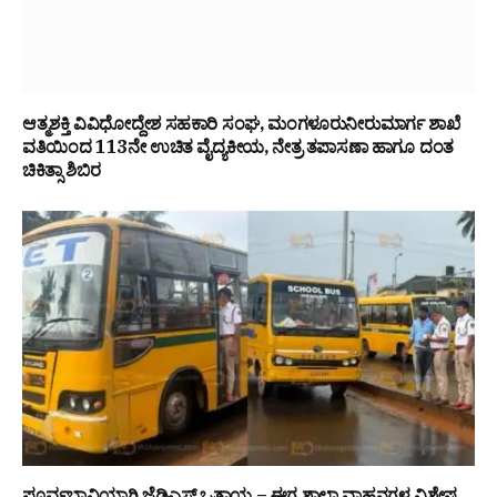
ಆತ್ಮಶಕ್ತಿ ವಿವಿಧೋದ್ದೇಶ ಸಹಕಾರಿ ಸಂಘ, ಮಂಗಳೂರುನೀರುಮಾರ್ಗ ಶಾಖೆ
ವತಿಯಿಂದ 113ನೇ ಉಚಿತ ವೈದ್ಯಕೀಯ, ನೇತ್ರ ತಪಾಸಣಾ ಹಾಗೂ ದಂತ
ಚಿಕಿತ್ಸಾ ಶಿಬಿರ
ಪೂರ್ವಭಾವಿಯಾಗಿ ಜೆಡಿಎಸ್ ಒತ್ತಾಯ – ಈಗ ಶಾಲಾ ವಾಹನಗಳ ವಿಶೇಷ