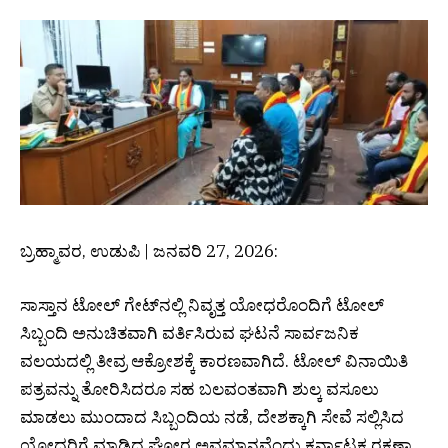
ಬ್ರಹ್ಮಾವರ, ಉಡುಪಿ | ಜನವರಿ 27, 2026:
ಸಾಸ್ತಾನ ಟೋಲ್ ಗೇಟ್‌ನಲ್ಲಿ ನಿವೃತ್ತ ಯೋಧರೊಂದಿಗೆ ಟೋಲ್
ಸಿಬ್ಬಂದಿ ಅನುಚಿತವಾಗಿ ವರ್ತಿಸಿರುವ ಘಟನೆ ಸಾರ್ವಜನಿಕ
ವಲಯದಲ್ಲಿ ತೀವ್ರ ಆಕ್ರೋಶಕ್ಕೆ ಕಾರಣವಾಗಿದೆ. ಟೋಲ್ ವಿನಾಯಿತಿ
ಪತ್ರವನ್ನು ತೋರಿಸಿದರೂ ಸಹ ಬಲವಂತವಾಗಿ ಶುಲ್ಕ ವಸೂಲು
ಮಾಡಲು ಮುಂದಾದ ಸಿಬ್ಬಂದಿಯ ನಡೆ, ದೇಶಕ್ಕಾಗಿ ಸೇವೆ ಸಲ್ಲಿಸಿದ
ಯೋಧರಿಗೆ ಮಾಡಿದ ಘೋರ ಅವಮಾನವೆಂದು ಕರ್ನಾಟಕ ರಕ್ಷಣಾ