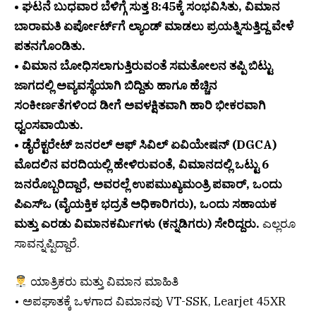
• ಘಟನೆ ಬುಧವಾರ ಬೆಳಿಗ್ಗೆ ಸುತ್ತ 8:45ಕ್ಕೆ ಸಂಭವಿಸಿತು, ವಿಮಾನ
ಬಾರಾಮತಿ ಏರ್ಪೋರ್ಟ್‌ಗೆ ಲ್ಯಾಂಡ್ ಮಾಡಲು ಪ್ರಯತ್ನಿಸುತ್ತಿದ್ದ ವೇಳೆ
ಪತನಗೊಂಡಿತು.
• ವಿಮಾನ ಬೋಧಿಸಲಾಗುತ್ತಿರುವಂತೆ ಸಮತೋಲನ ತಪ್ಪಿ ಬಿಟ್ಟು
ಜಾಗದಲ್ಲಿ ಅವ್ಯವಸ್ಥೆಯಾಗಿ ಬಿದ್ದಿತು ಹಾಗೂ ಹೆಚ್ಚಿನ
ಸಂಕೀರ್ಣತೆಗಳಿಂದ ಡೀಗೆ ಅವಳಕ್ಷಿತವಾಗಿ ಹಾರಿ ಭೀಕರವಾಗಿ
ಧ್ವಂಸವಾಯಿತು.
• ಡೈರೆಕ್ಟರೇಟ್ ಜನರಲ್ ಆಫ್ ಸಿವಿಲ್ ಏವಿಯೇಷನ್ (DGCA)
ಮೊದಲಿನ ವರದಿಯಲ್ಲಿ ಹೇಳಿರುವಂತೆ, ವಿಮಾನದಲ್ಲಿ ಒಟ್ಟು 6
ಜನರೊಬ್ಬರಿದ್ದಾರೆ, ಅವರಲ್ಲೆ ಉಪಮುಖ್ಯಮಂತ್ರಿ ಪವಾರ್, ಒಂದು
ಪಿಎಸ್‌ಒ (ವೈಯಕ್ತಿಕ ಭದ್ರತೆ ಅಧಿಕಾರಿಗರು), ಒಂದು ಸಹಾಯಕ
ಮತ್ತು ಎರಡು ವಿಮಾನಕರ್ಮಿಗಳು (ಕನ್ನಡಿಗರು) ಸೇರಿದ್ದರು.
ಎಲ್ಲರೂ
ಸಾವನ್ನಪ್ಪಿದ್ದಾರೆ.
ಯಾತ್ರಿಕರು ಮತ್ತು ವಿಮಾನ ಮಾಹಿತಿ
• ಅಪಘಾತಕ್ಕೆ ಒಳಗಾದ ವಿಮಾನವು VT-SSK, Learjet 45XR