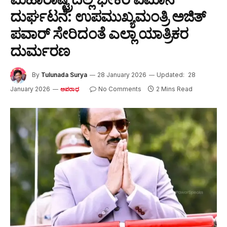
ದುರ್ಘಟನೆ: ಉಪಮುಖ್ಯಮಂತ್ರಿ ಅಜಿತ್
ಪವಾರ್ ಸೇರಿದಂತೆ ಎಲ್ಲಾ ಯಾತ್ರಿಕರ
ದುರ್ಮರಣ
By
Tulunada Surya
28 January 2026
Updated:
28
January 2026
No Comments
2 Mins Read
ಅಪರಾಧ