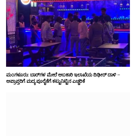
ಮಂಗಳೂರು: ಬಾರ್‌ಗಳ ಮೇಲೆ ಅಬಕಾರಿ ಇಲಾಖೆಯ ದಿಢೀರ್ ದಾಳಿ –
ಅಪ್ರಾಪ್ತರಿಗೆ ಮದ್ಯ ಪೂರೈಕೆಗೆ ಕಟ್ಟುನಿಟ್ಟಿನ ಎಚ್ಚರಿಕೆ