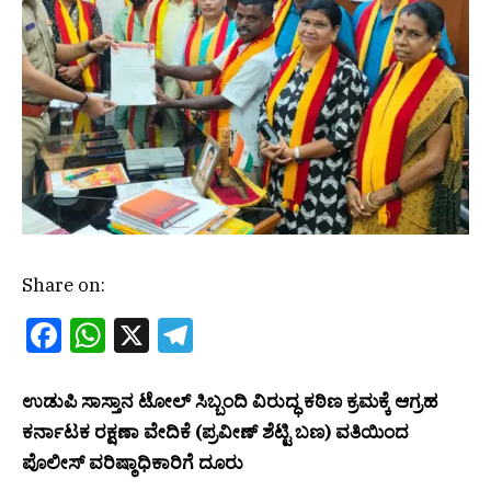
Share on:
Facebook
WhatsApp
X
Telegram
ಉಡುಪಿ ಸಾಸ್ತಾನ ಟೋಲ್ ಸಿಬ್ಬಂದಿ ವಿರುದ್ಧ ಕಠಿಣ ಕ್ರಮಕ್ಕೆ ಆಗ್ರಹ
ಕರ್ನಾಟಕ ರಕ್ಷಣಾ ವೇದಿಕೆ (ಪ್ರವೀಣ್ ಶೆಟ್ಟಿ ಬಣ) ವತಿಯಿಂದ
ಪೊಲೀಸ್ ವರಿಷ್ಠಾಧಿಕಾರಿಗೆ ದೂರು