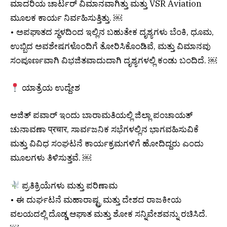
ಮಾದರಿಯ ಚಾರ್ಟರ್ ವಿಮಾನವಾಗಿತ್ತು ಮತ್ತು VSR Aviation
ಮೂಲಕ ಕಾರ್ಯ ನಿರ್ವಹಿಸುತ್ತಿತ್ತು. ￼
• ಅಪಘಾತದ ಸ್ಥಳದಿಂದ ಇಲ್ಲಿನ ಬಹುತೇಕ ದೃಶ್ಯಗಳು ಬೆಂಕಿ, ಧೂಮ,
ಉಬ್ಬಿದ ಅವಶೇಷಗಳೊಂದಿಗೆ ತೋರಿಸಿಕೊಂಡಿವೆ, ಮತ್ತು ವಿಮಾನವು
ಸಂಪೂರ್ಣವಾಗಿ ವಿಭಜಿತವಾದುದಾಗಿ ದೃಶ್ಯಗಳಲ್ಲಿ ಕಂಡು ಬಂದಿದೆ. ￼
ಯಾತ್ರೆಯ ಉದ್ದೇಶ
ಅಜಿತ್ ಪವಾರ್ ಇಂದು ಬಾರಾಮತಿಯಲ್ಲಿ ಜಿಲ್ಲಾ ಪಂಚಾಯತ್
ಚುನಾವಣಾ प्रचार, ಸಾರ್ವಜನಿಕ ಸಭೆಗಳಲ್ಲಿನ ಭಾಗವಹಿಸುವಿಕೆ
ಮತ್ತು ವಿವಿಧ ಸಂಘಟನೆ ಕಾರ್ಯಕ್ರಮಗಳಿಗೆ ಹೋದಿದ್ದರು ಎಂದು
ಮೂಲಗಳು ತಿಳಿಸುತ್ತವೆ. ￼
ಪ್ರತಿಕ್ರಿಯೆಗಳು ಮತ್ತು ಪರಿಣಾಮ
• ಈ ದುರ್ಘಟನೆ ಮಹಾರಾಷ್ಟ್ರ ಮತ್ತು ದೇಶದ ರಾಜಕೀಯ
ವಲಯದಲ್ಲಿ ದೊಡ್ಡ ಆಘಾತ ಮತ್ತು ಶೋಕ ಸನ್ನಿವೇಶವನ್ನು ರಚಿಸಿದೆ.