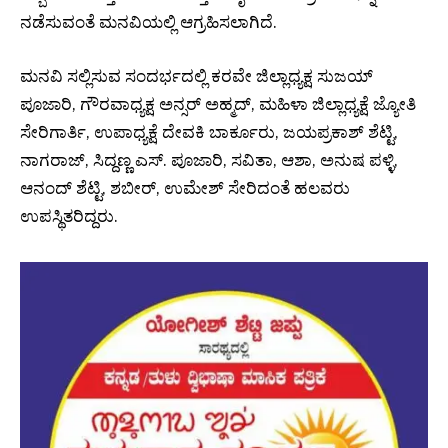
ನಡೆಸುವಂತೆ ಮನವಿಯಲ್ಲಿ ಆಗ್ರಹಿಸಲಾಗಿದೆ.
ಮನವಿ ಸಲ್ಲಿಸುವ ಸಂದರ್ಭದಲ್ಲಿ ಕರವೇ ಜಿಲ್ಲಾಧ್ಯಕ್ಷ ಸುಜಯ್
ಪೂಜಾರಿ, ಗೌರವಾಧ್ಯಕ್ಷ ಅನ್ಸರ್ ಅಹ್ಮದ್, ಮಹಿಳಾ ಜಿಲ್ಲಾಧ್ಯಕ್ಷೆ ಜ್ಯೋತಿ
ಸೇರಿಗಾರ್ತಿ, ಉಪಾಧ್ಯಕ್ಷೆ ದೇವಕಿ ಬಾರ್ಕೂರು, ಜಯಪ್ರಕಾಶ್ ಶೆಟ್ಟಿ,
ನಾಗರಾಜ್, ಸಿದ್ದಣ್ಣ ಎಸ್. ಪೂಜಾರಿ, ಸವಿತಾ, ಆಶಾ, ಅನುಷ ಪಳ್ಳಿ,
ಆನಂದ್ ಶೆಟ್ಟಿ, ಶಬೀರ್, ಉಮೇಶ್ ಸೇರಿದಂತೆ ಹಲವರು
ಉಪಸ್ಥಿತರಿದ್ದರು.