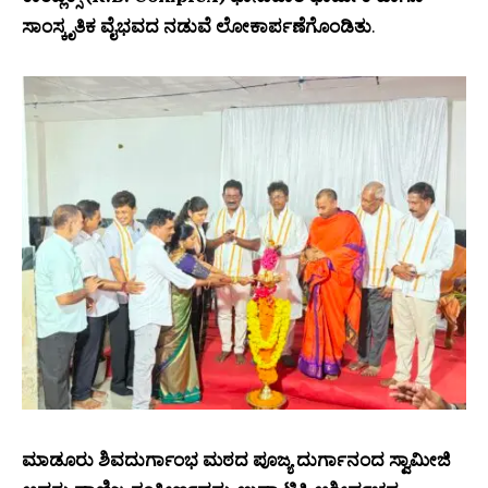
ಸಾಂಸ್ಕೃತಿಕ ವೈಭವದ ನಡುವೆ ಲೋಕಾರ್ಪಣೆಗೊಂಡಿತು
.
ಮಾಡೂರು ಶಿವದುರ್ಗಾಂಭ ಮಠದ ಪೂಜ್ಯ ದುರ್ಗಾನಂದ ಸ್ವಾಮೀಜಿ