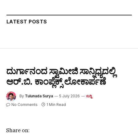
LATEST POSTS
ದುರ್ಗಾನಂದ ಸ್ವಾಮೀಜಿ ಸಾನ್ನಿಧ್ಯದಲ್ಲಿ
ಆರ್.ಬಿ. ಕಾಂಪ್ಲೆಕ್ಸ್ ಲೋಕಾರ್ಪಣೆ
By
Tulunada Surya
5 July 2026
ಸುದ್ದಿ
No Comments
1 Min Read
Share on: