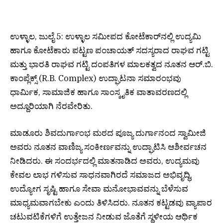
ಉಳ್ಳಾಲ, ಜುಲೈ 5: ಉಳ್ಳಾಲ ಸಮೀಪದ ಕೋಟೆಕಾರ್‌ನಲ್ಲಿ ಉದ್ಯಮಿ
ಹಾಗೂ ಕೋಟೆಕಾರು ಪಟ್ಟಣ ಪಂಚಾಯತ್ ಸದಸ್ಯರಾದ ರಾಘವ ಗಟ್ಟಿ
ಮತ್ತು ಭಾರತಿ ರಾಘವ ಗಟ್ಟಿ ದಂಪತಿಗಳ ಮಾಲಕತ್ವದ ನೂತನ ಆರ್.ಬಿ.
ಕಾಂಪ್ಲೆಕ್ಸ್ (R.B. Complex) ಉದ್ಘಾಟನಾ ಸಮಾರಂಭವು
ಧಾರ್ಮಿಕ, ಸಾಮಾಜಿಕ ಹಾಗೂ ಸಾಂಸ್ಕೃತಿಕ ವಾತಾವರಣದಲ್ಲಿ
ಅದ್ದೂರಿಯಾಗಿ ನೆರವೇರಿತು.
ಮಾಡೂರು ಶಿವದುರ್ಗಾಂಭ ಮಠದ ಪೂಜ್ಯ ದುರ್ಗಾನಂದ ಸ್ವಾಮೀಜಿ
ಅವರು ನೂತನ ವಾಣಿಜ್ಯ ಸಂಕೀರ್ಣವನ್ನು ಉದ್ಘಾಟಿಸಿ ಆಶೀರ್ವಚನ
ನೀಡಿದರು. ಈ ಸಂದರ್ಭದಲ್ಲಿ ಮಾತನಾಡಿದ ಅವರು, ಉದ್ಯಮವು
ಕೇವಲ ಲಾಭ ಗಳಿಸುವ ಸಾಧನವಾಗಿರದೆ ಸಮಾಜದ ಅಭಿವೃದ್ಧಿ,
ಉದ್ಯೋಗ ಸೃಷ್ಟಿ ಹಾಗೂ ಸೇವಾ ಮನೋಭಾವವನ್ನು ಬೆಳೆಸುವ
ಮಾಧ್ಯಮವಾಗಬೇಕು ಎಂದು ತಿಳಿಸಿದರು. ನೂತನ ಕಟ್ಟಡವು ವ್ಯಾಪಾರ
ಚಟುವಟಿಕೆಗಳಿಗೆ ಉತ್ತೇಜನ ನೀಡುವ ಜೊತೆಗೆ ಸ್ಥಳೀಯ ಆರ್ಥಿಕ