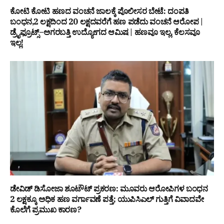
ಕೋಟಿ ಕೋಟಿ ಹಣದ ವಂಚನೆ ಜಾಲಕ್ಕೆ ಪೊಲೀಸರ ಬೇಟೆ: ದಂಪತಿ
ಬಂಧನ,₹2 ಲಕ್ಷದಿಂದ ₹20 ಲಕ್ಷದವರೆಗೆ ಹಣ ಪಡೆದು ವಂಚನೆ ಆರೋಪ |
ಡ್ರೈಫ್ರೂಟ್ಸ್–ಅಗರಬತ್ತಿ ಉದ್ಯೋಗದ ಆಮಿಷ | ಹಣವೂ ಇಲ್ಲ, ಕೆಲಸವೂ
ಇಲ್ಲ!
ಡೇವಿಡ್ ಡಿಸೋಜಾ ಶೂಟೌಟ್ ಪ್ರಕರಣ: ಮೂವರು ಆರೋಪಿಗಳ ಬಂಧನ
₹2 ಲಕ್ಷಕ್ಕೂ ಅಧಿಕ ಹಣ ವರ್ಗಾವಣೆ ಪತ್ತೆ; ಯುಪಿಸಿಎಲ್ ಗುತ್ತಿಗೆ ವಿವಾದವೇ
ಕೊಲೆಗೆ ಪ್ರಮುಖ ಕಾರಣ?