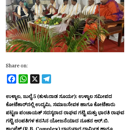
Share on:
Facebook
WhatsApp
X
Telegram
ಉಳ್ಳಾಲ, ಜುಲೈ 5 (ತುಳುನಾಡ ಸೂರ್ಯ): ಉಳ್ಳಾಲ ಸಮೀಪದ
ಕೋಟೆಕಾರ್‌ನಲ್ಲಿ ಉದ್ಯಮಿ, ಸಮಾಜಸೇವಕ ಹಾಗೂ ಕೋಟೆಕಾರು
ಪಟ್ಟಣ ಪಂಚಾಯತ್ ಸದಸ್ಯರಾದ ರಾಘವ ಗಟ್ಟಿ ಮತ್ತು ಭಾರತಿ ರಾಘವ
ಗಟ್ಟಿ ದಂಪತಿಗಳ ಕನಸಿನ ಯೋಜನೆಯಾದ ನೂತನ ಆರ್.ಬಿ.
ಕಾಂಪ್ಲೆಕ್ಸ್ (R.B. Complex) ಭಾನುವಾರ ಧಾರ್ಮಿಕ ಹಾಗೂ