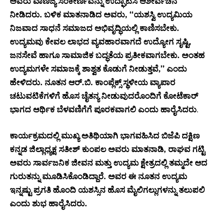
ಅವರು ವಾಣಿಜ್ಯ ಸಂಕೀರ್ಣವನ್ನು ಉದ್ಘಾಟಿಸಿ ಆಶೀರ್ವಚನ
ನೀಡಿದರು. ಬಳಿಕ ಮಾತನಾಡಿದ ಅವರು, “ಯಶಸ್ವಿ ಉದ್ಯಮಿಯ
ನಿಜವಾದ ಸಾಧನೆ ಸಮಾಜದ ಅಭಿವೃದ್ಧಿಯಲ್ಲಿ ಕಾಣಿಸಬೇಕು.
ಉದ್ಯಮವು ಕೇವಲ ಲಾಭದ ವ್ಯವಹಾರವಾಗದೆ ಉದ್ಯೋಗ ಸೃಷ್ಟಿ,
ಜನಸೇವೆ ಹಾಗೂ ಸಾಮಾಜಿಕ ಬದ್ಧತೆಯ ಪ್ರತೀಕವಾಗಬೇಕು. ಅಂತಹ
ಉದ್ಯಮಗಳೇ ಸಮಾಜಕ್ಕೆ ಶಾಶ್ವತ ಕೊಡುಗೆ ನೀಡುತ್ತವೆ,” ಎಂದು
ಹೇಳಿದರು. ನೂತನ ಆರ್.ಬಿ. ಕಾಂಪ್ಲೆಕ್ಸ್ ಸ್ಥಳೀಯ ವ್ಯಾಪಾರ
ಚಟುವಟಿಕೆಗಳಿಗೆ ಹೊಸ ಚೈತನ್ಯ ನೀಡುವುದರೊಂದಿಗೆ ಕೋಟೆಕಾರ್
ಭಾಗದ ಆರ್ಥಿಕ ಬೆಳವಣಿಗೆಗೆ ಪೂರಕವಾಗಲಿ ಎಂದು ಹಾರೈಸಿದರು
.
ಕಾರ್ಯಕ್ರಮದಲ್ಲಿ ಮುಖ್ಯ ಅತಿಥಿಯಾಗಿ ಭಾಗವಹಿಸಿದ ಬಿಜೆಪಿ ದಕ್ಷಿಣ
ಕನ್ನಡ ಜಿಲ್ಲಾಧ್ಯಕ್ಷ ಸತೀಶ್ ಕುಂಪಲ ಅವರು ಮಾತನಾಡಿ, ರಾಘವ ಗಟ್ಟಿ
ಅವರು ಸಾರ್ವಜನಿಕ ಜೀವನ ಮತ್ತು ಉದ್ಯಮ ಕ್ಷೇತ್ರದಲ್ಲಿ ತಮ್ಮದೇ ಆದ
ಗುರುತನ್ನು ಮೂಡಿಸಿಕೊಂಡಿದ್ದಾರೆ. ಅವರ ಈ ನೂತನ ಉದ್ಯಮ
ಇನ್ನಷ್ಟು ಪ್ರಗತಿ ಹೊಂದಿ ಯಶಸ್ಸಿನ ಹೊಸ ಮೈಲಿಗಲ್ಲುಗಳನ್ನು ತಲುಪಲಿ
ಎಂದು ಶುಭ ಹಾರೈಸಿದರು.